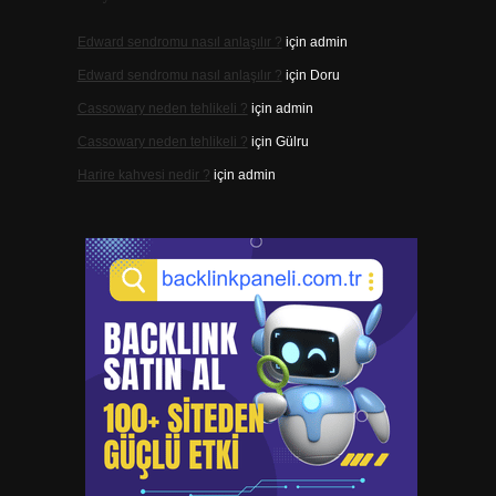
Edward sendromu nasıl anlaşılır ?
için
admin
Edward sendromu nasıl anlaşılır ?
için
Doru
Cassowary neden tehlikeli ?
için
admin
Cassowary neden tehlikeli ?
için
Gülru
Harire kahvesi nedir ?
için
admin