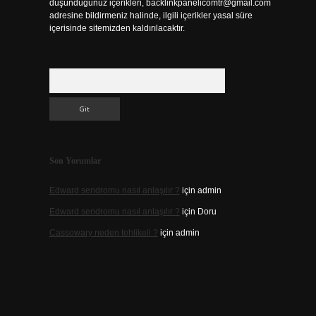
düşündüğünüz içerikleri,
backlinkpanelicomtr@gmail.com
adresine bildirmeniz halinde, ilgili içerikler yasal süre
içerisinde sitemizden kaldırılacaktır.
Arama
Son Yorumlar
Edward sendromu nasıl anlaşılır ?
için
admin
Edward sendromu nasıl anlaşılır ?
için
Doru
Cassowary neden tehlikeli ?
için
admin