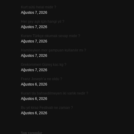
Kurt sütü helal midir ?
Ağustos 7, 2026
Her şey aşk için hangi yıl ?
Ağustos 7, 2026
Kuranı Türkçe okumak sevap mıdır ?
Ağustos 7, 2026
Hamileyken mor şampuan kullanılır mı ?
Ağustos 7, 2026
Grekoromen Güreş kac kg ?
Ağustos 7, 2026
Franz Joseph’a ne oldu ?
Ağustos 6, 2026
Kuran’da bahsedilmeyen iki varlık nedir ?
Ağustos 6, 2026
Bu yıl kiraz Festivali ne zaman ?
Ağustos 6, 2026
Son yorumlar