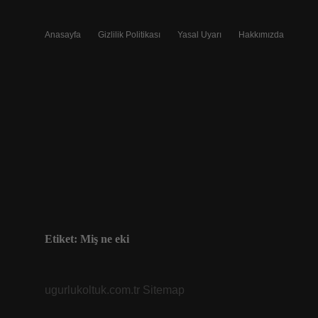
Anasayfa
Gizlilik Politikası
Yasal Uyarı
Hakkımızda
Etiket:
Miş ne eki
ugurlukoltuk.com.tr
Sitemap