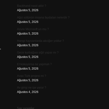
Backhand nasıl atılır ?
Ağustos 5, 2026
Ağız sütünün insana faydaları nelerdir ?
Ağustos 5, 2026
Azure Microsoft un mu ?
Ağustos 5, 2026
Hangi hayvanlarda akciğer yoktur ?
Ağustos 5, 2026
,
Gece kurbağası siğil yapar mı ?
Ağustos 5, 2026
Et kokuyorsa ne yapmalı ?
Ağustos 5, 2026
Avax Türk projesi mi ?
Ağustos 5, 2026
Av girişi ne işe yarar ?
Ağustos 4, 2026
Son yorumlar