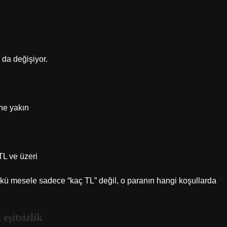
 da değişiyor.
ine yakın
TL ve üzeri
kü mesele sadece “kaç TL” değil, o paranın hangi koşullarda
şitsizlik