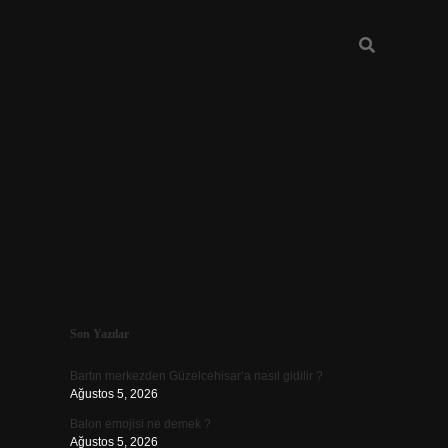
Sidebar
Son Yazılar
vdcasino güncel giriş
ilbet casino
ilbet yeni giriş
Betexper giriş ad
Bartın merkezden Güzelcehisar’a nasıl gidilir ?
Ağustos 5, 2026
Balon emojisi ne demek ?
Ağustos 5, 2026