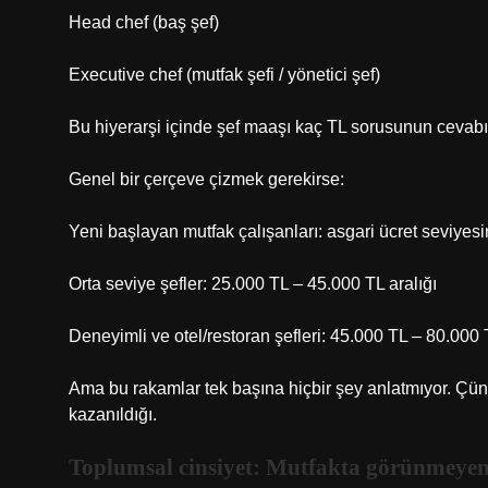
Head chef (baş şef)
Executive chef (mutfak şefi / yönetici şef)
Bu hiyerarşi içinde şef maaşı kaç TL sorusunun cevabı
Genel bir çerçeve çizmek gerekirse:
Yeni başlayan mutfak çalışanları: asgari ücret seviyes
Orta seviye şefler: 25.000 TL – 45.000 TL aralığı
Deneyimli ve otel/restoran şefleri: 45.000 TL – 80.000 
Ama bu rakamlar tek başına hiçbir şey anlatmıyor. Çün
kazanıldığı.
Toplumsal cinsiyet: Mutfakta görünmeyen e