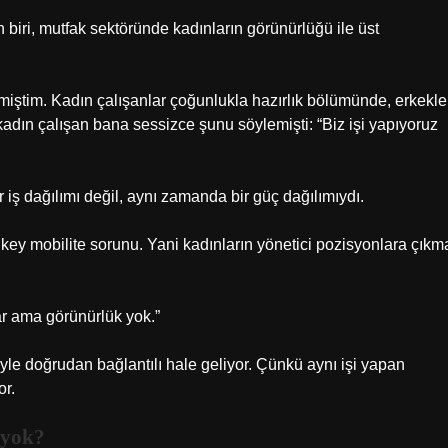
biri, mutfak sektöründe kadınların görünürlüğü ile üst
tmiştim. Kadın çalışanlar çoğunlukla hazırlık bölümünde, erkekle
kadın çalışan bana sessizce şunu söylemişti: “Biz işi yapıyoruz
 iş dağılımı değil, aynı zamanda bir güç dağılımıydı.
ikey mobilite sorunu. Yani kadınların yönetici pozisyonlara çıkm
ar ama görünürlük yok.”
yle doğrudan bağlantılı hale geliyor. Çünkü aynı işi yapan
or.
 yok?