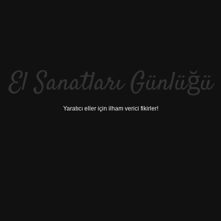
El Sanatları Günlüğü
Yaratıcı eller için ilham verici fikirler!
betci