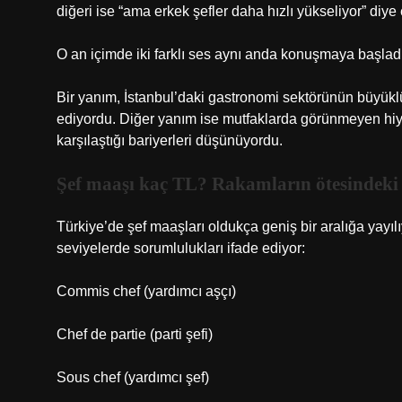
diğeri ise “ama erkek şefler daha hızlı yükseliyor” diye 
O an içimde iki farklı ses aynı anda konuşmaya başladı
Bir yanım, İstanbul’daki gastronomi sektörünün büyüklüğ
ediyordu. Diğer yanım ise mutfaklarda görünmeyen hiyer
karşılaştığı bariyerleri düşünüyordu.
Şef maaşı kaç TL? Rakamların ötesindeki
Türkiye’de şef maaşları oldukça geniş bir aralığa yayılı
seviyelerde sorumlulukları ifade ediyor:
Commis chef (yardımcı aşçı)
Chef de partie (parti şefi)
Sous chef (yardımcı şef)