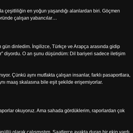
nda çeşitliliğin en yoğun yaşandığı alanlardan biri. Göçmen
ktöründe çalışan yabancılar…
n gün dinledim. İngilizce, Türkçe ve Arapça arasında gidip
” diyordu. O an şunu düşündüm: Dil bariyeri sadece iletişim
or. Çünkü aynı mutfakta çalışan insanlar, farklı pasaportlara,
 aynı maaş skalasına bile eşit şekilde erişemiyorlar.
 raporlar okuyoruz. Ama sahada gördüklerim, raporlardan çok
llü olarak çalışmıştım. Saatlerce ayakta duran bir ekip vardı.