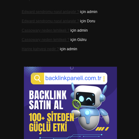
Edward sendromu nasıl anlaşılır ?
için
admin
Edward sendromu nasıl anlaşılır ?
için
Doru
Cassowary neden tehlikeli ?
için
admin
Cassowary neden tehlikeli ?
için
Gülru
Harire kahvesi nedir ?
için
admin