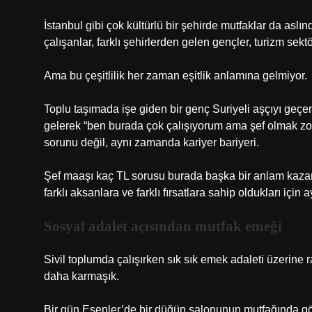
İstanbul gibi çok kültürlü bir şehirde mutfaklar da aslı
çalışanlar, farklı şehirlerden gelen gençler, turizm se
Ama bu çeşitlilik her zaman eşitlik anlamına gelmiyor.
Toplu taşımada işe giden bir genç Suriyeli aşçıyı geçe
gelerek “ben burada çok çalışıyorum ama şef olmak zor
sorunu değil, aynı zamanda kariyer bariyeri.
Şef maaşı kaç TL sorusu burada başka bir anlam kazanıy
farklı aksanlara ve farklı fırsatlara sahip oldukları için
Sosyal adalet açısından mutfak emeği
Sivil toplumda çalışırken sık sık emek adaleti üzerine
daha karmaşık.
Bir gün Esenler’de bir düğün salonunun mutfağında gönü