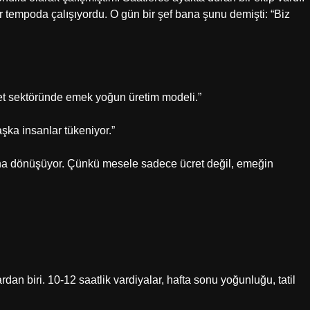
 tempoda çalışıyordu. O gün bir şef bana şunu demişti: “Biz
met sektöründe emek yoğun üretim modeli.”
şka insanlar tükeniyor.”
na dönüşüyor. Çünkü mesele sadece ücret değil, emeğin
dan biri. 10-12 saatlik vardiyalar, hafta sonu yoğunluğu, tatil