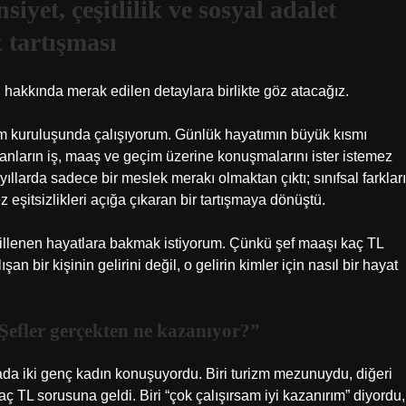
yet, çeşitlilik ve sosyal adalet
 tartışması
hakkında merak edilen detaylara birlikte göz atacağız.
lum kuruluşunda çalışıyorum. Günlük hayatımın büyük kısmı
sanların iş, maaş ve geçim üzerine konuşmalarını ister istemez
llarda sadece bir meslek merakı olmaktan çıktı; sınıfsal farkları
z eşitsizlikleri açığa çıkaran bir tartışmaya dönüştü.
killenen hayatlara bakmak istiyorum. Çünkü şef maaşı kaç TL
n bir kişinin gelirini değil, o gelirin kimler için nasıl bir hayat
Şefler gerçekten ne kazanıyor?”
da iki genç kadın konuşuyordu. Biri turizm mezunuydu, diğeri
 TL sorusuna geldi. Biri “çok çalışırsam iyi kazanırım” diyordu,