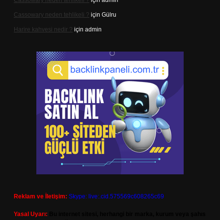
Cassowary neden tehlikeli ?
için
admin
Cassowary neden tehlikeli ?
için
Gülru
Harire kahvesi nedir ?
için
admin
Reklam ve İletişim:
Skype: live:.cid.575569c608265c69
Yasal Uyarı:
Bu internet sitesi, herhangi bir marka, kurum veya şahıs