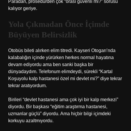
Paradan, prosedürden çok “orası güvenli mi?” sorusu
kalıyor geriye.
Yola Çıkmadan Önce İçimde
Büyüyen Belirsizlik
Otobüs bileti alırken elim titredi. Kayseri Otogarı’nda
kalabalığın içinde yürürken herkes normal hayatına
devam ediyordu ama ben sanki başka bir
dünyadaydım. Telefonum elimdeydi, sürekli “Kartal
Koşuyolu kalp hastanesi özel mi devlet mi?” diye tekrar
tekrar aratıyordum.
Birileri “devlet hastanesi ama çok iyi bir kalp merkezi”
diyordu. Bir başkası “eğitim araştırma hastanesi,
uzmanlar güçlü” diyordu. Ama hiçbir bilgi içimdeki
korkuyu azaltmıyordu.