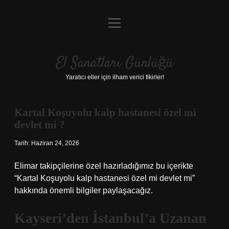
menüyü
Anasayfa
aç
Gizlilik Politikası
El Sanatları Günlüğü
Yasal Uyarı
Yaratıcı eller için ilham verici fikirler!
Hakkımızda
Kartal Koşuyolu kalp hastanesi özel mi
devlet mi ?
Tarih: Haziran 24, 2026
Elimar takipçilerine özel hazırladığımız bu içerikte
“Kartal Koşuyolu kalp hastanesi özel mi devlet mi”
hakkında önemli bilgiler paylaşacağız.
Kayseri’den İstanbul’a Uzanan