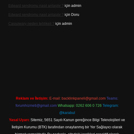
Edward sendromu nasıl anlaşılır ?
için
admin
Edward sendromu nasıl anlaşılır ?
için
Doru
Cassowary neden tehlikeli ?
için
admin
 adresi
betexper.xyz
m elexbet
Reklam ve İletişim:
E-mail:
backlinkpaneli@gmail.com
Teams:
forumhizmeti@gmail.com
Whatsapp: 0262 606 0 726
Telegram:
@karabul
Yasal Uyarı:
Sitemiz, 5651 Sayılı Kanun gereğince Bilgi Teknolojileri ve
İletişim Kurumu (BTK) tarafından onaylanmış bir Yer Sağlayıcı olarak