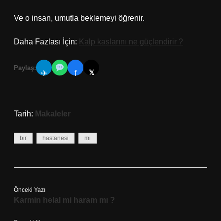
Ve o insan, umutla beklemeyi öğrenir.
Daha Fazlası İçin:
Kalp kaslarını ne güçlendirir ?
Paylaş:
𝕏
✈
f
Tarih:
Makaleler
bir
hastanesi
mi
Önceki Yazı
Karmin helal mi haram mı ?