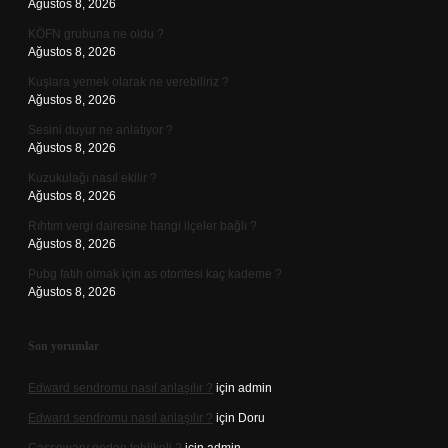
Ağustos 8, 2026
KÖFN grubuna ne oldu ?
Ağustos 8, 2026
Kuşlara yemek olarak ne verebiliriz ?
Ağustos 8, 2026
Sesini duyur ne anlatıyor ?
Ağustos 8, 2026
Kuzukulağı nasıl ekilir ?
Ağustos 8, 2026
Rıhtım vergi dairesine hangi ilçeler bağlı ?
Ağustos 8, 2026
Pubg fatih olmak için as otoritesi kaç kademe ?
Ağustos 8, 2026
Son yorumlar
Edward sendromu nasıl anlaşılır ?
için
admin
Edward sendromu nasıl anlaşılır ?
için
Doru