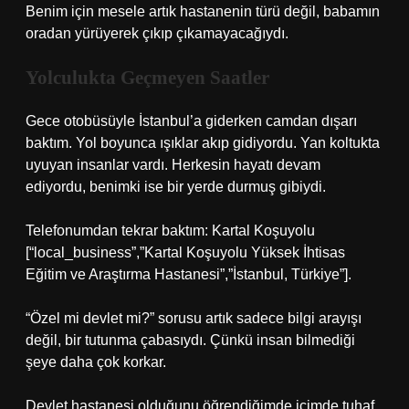
Benim için mesele artık hastanenin türü değil, babamın
oradan yürüyerek çıkıp çıkamayacağıydı.
Yolculukta Geçmeyen Saatler
Gece otobüsüyle İstanbul’a giderken camdan dışarı
baktım. Yol boyunca ışıklar akıp gidiyordu. Yan koltukta
uyuyan insanlar vardı. Herkesin hayatı devam
ediyordu, benimki ise bir yerde durmuş gibiydi.
Telefonumdan tekrar baktım: Kartal Koşuyolu
[“local_business”,”Kartal Koşuyolu Yüksek İhtisas
Eğitim ve Araştırma Hastanesi”,”İstanbul, Türkiye”]
.
“Özel mi devlet mi?” sorusu artık sadece bilgi arayışı
değil, bir tutunma çabasıydı. Çünkü insan bilmediği
şeye daha çok korkar.
Devlet hastanesi olduğunu öğrendiğimde içimde tuhaf