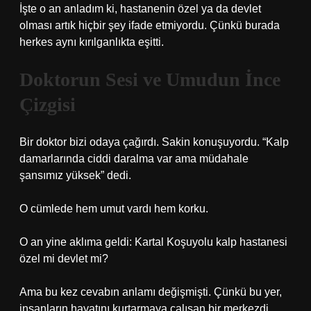
İşte o an anladım ki, hastanenin özel ya da devlet
olması artık hiçbir şey ifade etmiyordu. Çünkü burada
herkes aynı kırılganlıkta eşitti.
Doktorun Sesi ve Umudun İnce
Çizgisi
Bir doktor bizi odaya çağırdı. Sakin konuşuyordu. “Kalp
damarlarında ciddi daralma var ama müdahale
şansımız yüksek” dedi.
O cümlede hem umut vardı hem korku.
O an yine aklıma geldi: Kartal Koşuyolu kalp hastanesi
özel mi devlet mi?
Ama bu kez cevabın anlamı değişmişti. Çünkü bu yer,
insanların hayatını kurtarmaya çalışan bir merkezdi.