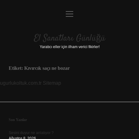
menüyü
Anasayfa
aç
Gizlilik Politikası
El Sanatları Günlüğü
Yasal Uyarı
Yaratıcı eller için ilham verici fikirler!
Hakkımızda
Etiket:
Kıvırcık saçı ne bozar
ugurlukoltuk.com.tr
Sitemap
Sidebar
Son Yazılar
Sesini duyur ne anlatıyor ?
Ağustos 8, 2026