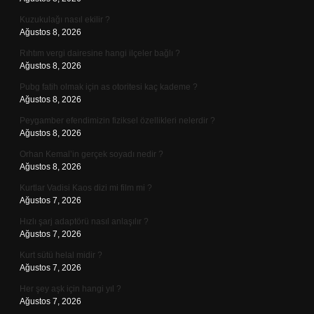
Kuzukulağı nasıl ekilir ?
Ağustos 8, 2026
Rıhtım vergi dairesine hangi ilçeler bağlı ?
Ağustos 8, 2026
Pubg fatih olmak için as otoritesi kaç kademe ?
Ağustos 8, 2026
Peygamber efendimizin fiziksel özellikleri nelerdir ?
Ağustos 8, 2026
Orhan Kemal’in gerçek soyadı nedir ?
Ağustos 8, 2026
Kurtlar Vadisi Kaos dizi mi film mi ?
Ağustos 7, 2026
Hızlı şarj adaptörü nasıl anlaşılır ?
Ağustos 7, 2026
Kurt sütü helal midir ?
Ağustos 7, 2026
Her şey aşk için hangi yıl ?
Ağustos 7, 2026