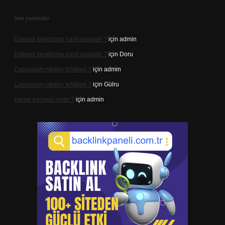
Son yorumlar
Edward sendromu nasıl anlaşılır ?
için
admin
Edward sendromu nasıl anlaşılır ?
için
Doru
Cassowary neden tehlikeli ?
için
admin
Cassowary neden tehlikeli ?
için
Gülru
Harire kahvesi nedir ?
için
admin