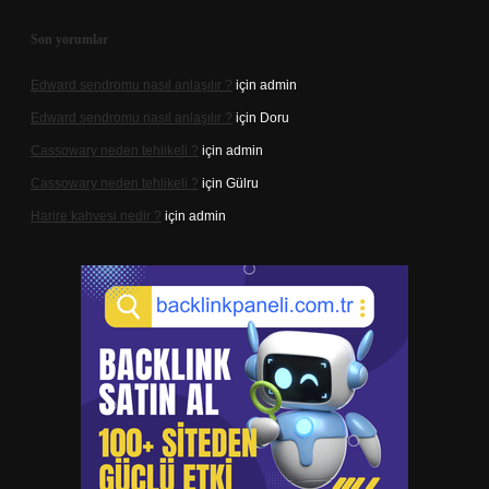
Son yorumlar
Edward sendromu nasıl anlaşılır ?
için
admin
Edward sendromu nasıl anlaşılır ?
için
Doru
Cassowary neden tehlikeli ?
için
admin
Cassowary neden tehlikeli ?
için
Gülru
Harire kahvesi nedir ?
için
admin