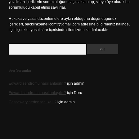
yazdıkları içeriklerin sorumluluğunu taşımakta olup, siteye üye olarak bu
sorumluluğu kabul etmiş sayılırlar.
Hukuka ve yasal düzenlemelere aykırı olduğunu düşündüğünüz
içerikleri,
backlinkpanelicomtr@gmail.com
adresine bildirmeniz halinde,
ilgili içerikler yasal süre içerisinde sitemizden kaldırılacaktır.
Arama
Son Yorumlar
Edward sendromu nasıl anlaşılır ?
için
admin
Edward sendromu nasıl anlaşılır ?
için
Doru
Cassowary neden tehlikeli ?
için
admin