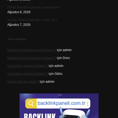
Orhan Kemal’in gerçek soyadı nedir ?
Ağustos 8, 2026
Kurtlar Vadisi Kaos dizi mi film mi ?
Ağustos 7, 2026
Son yorumlar
Edward sendromu nasıl anlaşılır ?
için
admin
Edward sendromu nasıl anlaşılır ?
için
Doru
Cassowary neden tehlikeli ?
için
admin
Cassowary neden tehlikeli ?
için
Gülru
Harire kahvesi nedir ?
için
admin