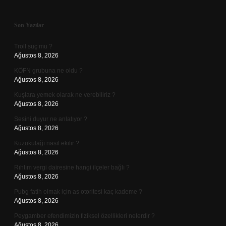
Sidebar
Son Yazılar
Troll suç mu ?
Ağustos 8, 2026
KÖFN grubuna ne oldu ?
Ağustos 8, 2026
Kuşlara yemek olarak ne verebiliriz ?
Ağustos 8, 2026
Sesini duyur ne anlatıyor ?
Ağustos 8, 2026
Kuzukulağı nasıl ekilir ?
Ağustos 8, 2026
Rıhtım vergi dairesine hangi ilçeler bağlı ?
Ağustos 8, 2026
Pubg fatih olmak için as otoritesi kaç kademe ?
Ağustos 8, 2026
Peygamber efendimizin fiziksel özellikleri nelerdir ?
Ağustos 8, 2026