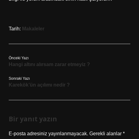
Tarih:
Makaleler
Önceki Yazı
Hangi altını alırsam zarar etmeyiz ?
Sonraki Yazı
Karekök’ün açılımı nedir ?
Bir yanıt yazın
E-posta adresiniz yayınlanmayacak.
Gerekli alanlar
*