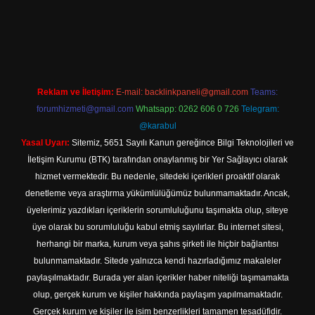
adresi
betexper.xyz
m elexbet
Reklam ve İletişim:
E-mail:
backlinkpaneli@gmail.com
Teams:
forumhizmeti@gmail.com
Whatsapp: 0262 606 0 726
Telegram:
@karabul
Yasal Uyarı:
Sitemiz, 5651 Sayılı Kanun gereğince Bilgi Teknolojileri ve
İletişim Kurumu (BTK) tarafından onaylanmış bir Yer Sağlayıcı olarak
hizmet vermektedir. Bu nedenle, sitedeki içerikleri proaktif olarak
denetleme veya araştırma yükümlülüğümüz bulunmamaktadır. Ancak,
üyelerimiz yazdıkları içeriklerin sorumluluğunu taşımakta olup, siteye
üye olarak bu sorumluluğu kabul etmiş sayılırlar. Bu internet sitesi,
herhangi bir marka, kurum veya şahıs şirketi ile hiçbir bağlantısı
bulunmamaktadır. Sitede yalnızca kendi hazırladığımız makaleler
paylaşılmaktadır. Burada yer alan içerikler haber niteliği taşımamakta
olup, gerçek kurum ve kişiler hakkında paylaşım yapılmamaktadır.
Gerçek kurum ve kişiler ile isim benzerlikleri tamamen tesadüfidir.