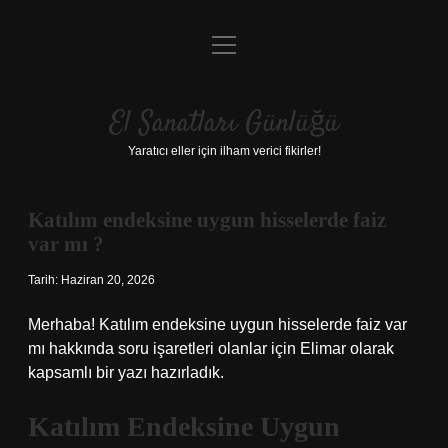
menüyü
Anasayfa
aç
Gizlilik Politikası
El Sanatları Günlüğü
Yasal Uyarı
Yaratıcı eller için ilham verici fikirler!
Hakkımızda
Katılım endeksine uygun hisselerde faiz
var mı ?
Tarih: Haziran 20, 2026
Merhaba! Katılım endeksine uygun hisselerde faiz var
mı hakkında soru işaretleri olanlar için Elimar olarak
kapsamlı bir yazı hazırladık.
Katılım Endeksine Uygun