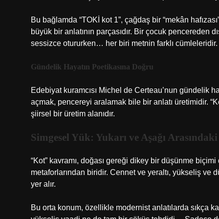
Bu bağlamda “TOKİ kot 1”, çağdaş bir “mekân hafızası”
büyük bir anlatının parçasıdır. Bir çocuk pencereden dı
sessizce otururken… her biri metnin farklı cümleleridir.
Gündelik Hayatın Poetikasına Doğru
Edebiyat kuramcısı Michel de Certeau’nun gündelik haya
açmak, pencereyi aralamak bile bir anlatı üretimidir. “
şiirsel bir üretim alanıdır.
Simgesel Yük: Yukarı ve Aşağı Arasındaki
“Kot” kavramı, doğası gereği dikey bir düşünme biçimi 
metaforlarından biridir. Cennet ve yeraltı, yükseliş ve 
yer alır.
Bu orta konum, özellikle modernist anlatılarda sıkça karş