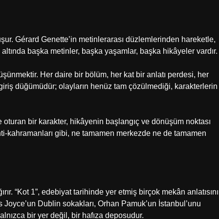
uşur. Gérard Genette’in metinlerarası düzlemlerinden hareketle,
: altında başka metinler, başka yaşamlar, başka hikâyeler vardır.
ünmektir. Her daire bir bölüm, her kat bir anlatı perdesi, her
 giriş düğümüdür; olayların henüz tam çözülmediği, karakterlerin
 oturan bir karakter, hikâyenin başlangıç ve dönüşüm noktası
 anti-kahramanları gibi, ne tamamen merkezde ne de tamamen
rır. “Kot 1”, edebiyat tarihinde yer etmiş birçok mekân anlatısını
James Joyce’un Dublin sokakları, Orhan Pamuk’un İstanbul’unu
nızca bir yer değil, bir hafıza deposudur.