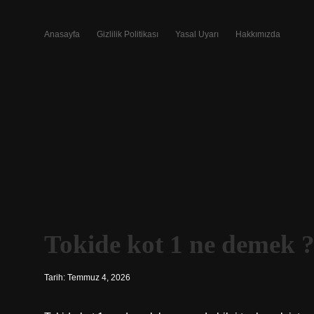
Anasayfa
Gizlilik Politikası
Yasal Uyarı
Hakkımızda
Tokide kot 1 ne demek 
Tarih: Temmuz 4, 2026