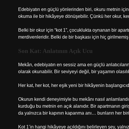
Edebiyatın en güçlü yönlerinden biri, okuru metnin içine 
okuma ile bir hikâyeye dönüşebilir. Çünkü her okur, k
Belki bir okur için “kot 1”, çocuklukta oynanan bir apart
merdivenleridir. Belki de bir başkası için hiç girilmemi
Son Kat: Anlatının Açık Ucu
Mekân, edebiyatın en sessiz ama en güçlü anlatıcılarında
olarak okunabilir. Bir seviyeyi değil, bir yaşamın olasılı
Her kat, her kot, her eşik yeni bir hikâyenin başlangıcıd
Okurun kendi deneyimiyle bu mekânı nasıl anlamlandır
kurduğu bu metnin en açık alanıdır. Bir apartmanın giri
da yalnızca bir kapının kapanma anı… bunların her biri y
Kot 1’in hangi hikâyeye açıldığını belirleyen şey, yaln