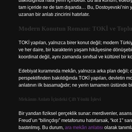
bakıldığında hâlâ yerin içindedir. Bu ara konum, edebiya
tam içeride ne de tam dışarıda… Bu, Dostoyevski’nin
uzanan bir anlatı zincirini hatırlatır.
Modern Konutun Romanı: TOKİ ve Toplu
TOKİ yapıları, yalnızca birer konut değil; modern Türkiy
ve her daire, bir karakterin yaşam hikâyesine dönüşebil
koordinat değil, aynı zamanda sınıfsal ve kültürel bir 
Edebiyat kuramında mekân, yalnızca arka plan değil; o
perspektifinden bakıldığında TOKİ yapıları, devletin mo
anlatının ilk basamağıdır; ne yerin tamamen üstünde bir 
Mekânın Anlatı İçindeki Çift Yönlü İşlevi
Bir yandan fiziksel gerçeklik sunar: merdivenler, asansö
Freud’un “bilinçdışı” metaforunu hatırlarsak, “kot 1” sa
bastırılmış. Bu durum,
ara mekân anlatısı
olarak tanımla