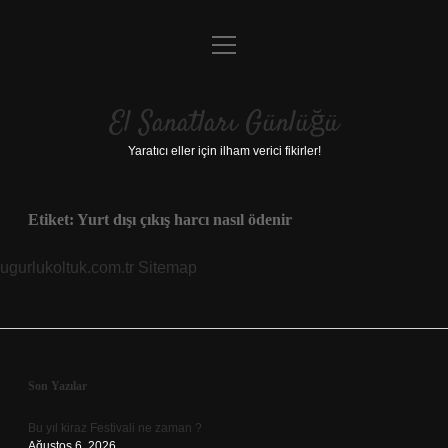
menüyü
Anasayfa
aç
Gizlilik Politikası
El Sanatları Günlüğü
Yasal Uyarı
Yaratıcı eller için ilham verici fikirler!
Hakkımızda
Etiket:
Yurt dışı çıkış harcı nasıl ödenir
ugurlukoltuk.com.tr
Sitemap
Sidebar
Son Yazılar
Bu yıl kiraz Festivali ne zaman ?
Ağustos 6, 2026