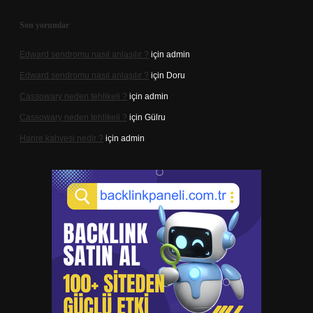
Son yorumlar
Edward sendromu nasıl anlaşılır ?
için
admin
Edward sendromu nasıl anlaşılır ?
için
Doru
Cassowary neden tehlikeli ?
için
admin
Cassowary neden tehlikeli ?
için
Gülru
Harire kahvesi nedir ?
için
admin