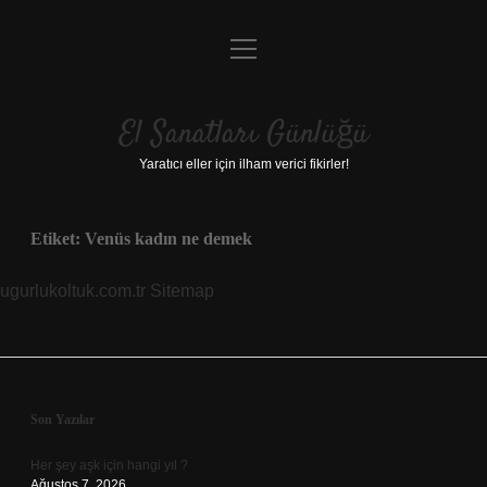
menüyü
Anasayfa
aç
Gizlilik Politikası
El Sanatları Günlüğü
Yasal Uyarı
Yaratıcı eller için ilham verici fikirler!
Hakkımızda
Etiket:
Venüs kadın ne demek
ugurlukoltuk.com.tr
Sitemap
Sidebar
Son Yazılar
Her şey aşk için hangi yıl ?
Ağustos 7, 2026