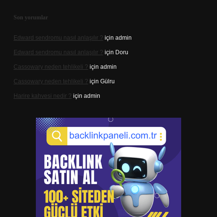
Son yorumlar
Edward sendromu nasıl anlaşılır ?
için
admin
Edward sendromu nasıl anlaşılır ?
için
Doru
Cassowary neden tehlikeli ?
için
admin
Cassowary neden tehlikeli ?
için
Gülru
Harire kahvesi nedir ?
için
admin