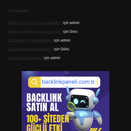
Son yorumlar
Edward sendromu nasıl anlaşılır ?
için
admin
Edward sendromu nasıl anlaşılır ?
için
Doru
Cassowary neden tehlikeli ?
için
admin
Cassowary neden tehlikeli ?
için
Gülru
Harire kahvesi nedir ?
için
admin