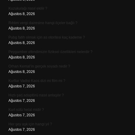
Kuzukulağı nasıl ekilir ?
Ağustos 8, 2026
Rıhtım vergi dairesine hangi ilçeler bağlı ?
Ağustos 8, 2026
Pubg fatih olmak için as otoritesi kaç kademe ?
Ağustos 8, 2026
Peygamber efendimizin fiziksel özellikleri nelerdir ?
Ağustos 8, 2026
Orhan Kemal’in gerçek soyadı nedir ?
Ağustos 8, 2026
Kurtlar Vadisi Kaos dizi mi film mi ?
Ağustos 7, 2026
Hızlı şarj adaptörü nasıl anlaşılır ?
Ağustos 7, 2026
Kurt sütü helal midir ?
Ağustos 7, 2026
Her şey aşk için hangi yıl ?
Ağustos 7, 2026