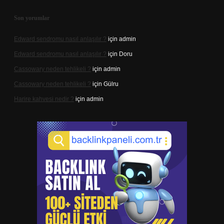
Son yorumlar
Edward sendromu nasıl anlaşılır ?
için
admin
Edward sendromu nasıl anlaşılır ?
için
Doru
Cassowary neden tehlikeli ?
için
admin
Cassowary neden tehlikeli ?
için
Gülru
Harire kahvesi nedir ?
için
admin