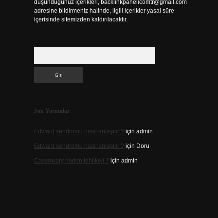
düşündüğünüz içerikleri,
backlinkpanelicomtr@gmail.com
adresine bildirmeniz halinde, ilgili içerikler yasal süre
içerisinde sitemizden kaldırılacaktır.
Arama
Son Yorumlar
Edward sendromu nasıl anlaşılır ?
için
admin
Edward sendromu nasıl anlaşılır ?
için
Doru
Cassowary neden tehlikeli ?
için
admin