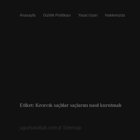
Anasayfa
Gizlilik Politikası
Yasal Uyarı
Hakkımızda
Etiket:
Kıvırcık saçlılar saçlarını nasıl kurutmalı
ugurlukoltuk.com.tr
Sitemap