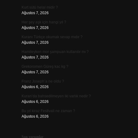
Kurt sütü helal midir ?
Ağustos 7, 2026
Her şey aşk için hangi yıl ?
Ağustos 7, 2026
Kuranı Türkçe okumak sevap mıdır ?
Ağustos 7, 2026
Hamileyken mor şampuan kullanılır mı ?
Ağustos 7, 2026
Grekoromen Güreş kac kg ?
Ağustos 7, 2026
Franz Joseph’a ne oldu ?
Ağustos 6, 2026
Kuran’da bahsedilmeyen iki varlık nedir ?
Ağustos 6, 2026
Bu yıl kiraz Festivali ne zaman ?
Ağustos 6, 2026
Son yorumlar