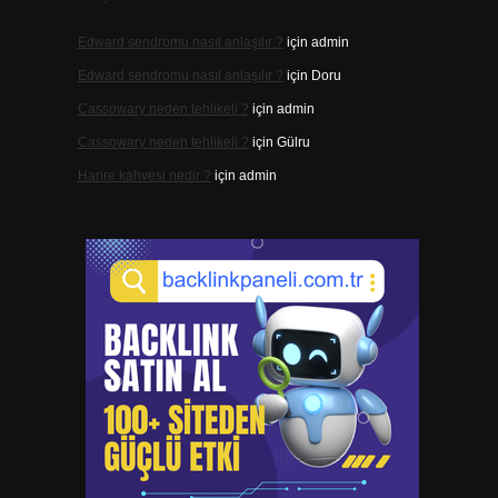
Edward sendromu nasıl anlaşılır ?
için
admin
Edward sendromu nasıl anlaşılır ?
için
Doru
Cassowary neden tehlikeli ?
için
admin
Cassowary neden tehlikeli ?
için
Gülru
Harire kahvesi nedir ?
için
admin