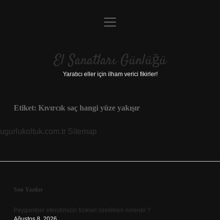
menüyü
Anasayfa
aç
Gizlilik Politikası
El Sanatları Günlüğü
Yasal Uyarı
Yaratıcı eller için ilham verici fikirler!
Hakkımızda
Etiket:
Kıvırcık saç hangi yüze yakışır
ugurlukoltuk.com.tr
Sitemap
Sidebar
Son Yazılar
Peygamber efendimizin fiziksel özellikleri nelerdir ?
Ağustos 8, 2026