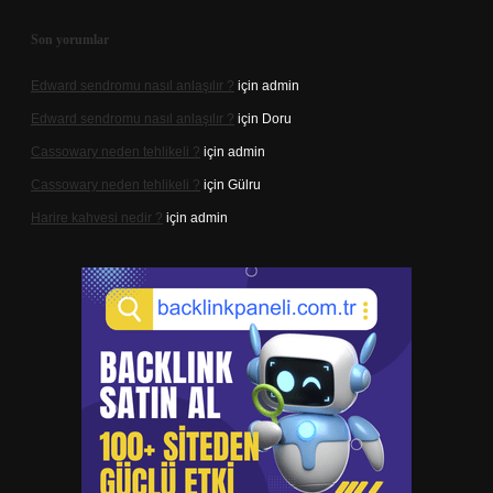
Son yorumlar
Edward sendromu nasıl anlaşılır ?
için
admin
Edward sendromu nasıl anlaşılır ?
için
Doru
Cassowary neden tehlikeli ?
için
admin
Cassowary neden tehlikeli ?
için
Gülru
Harire kahvesi nedir ?
için
admin