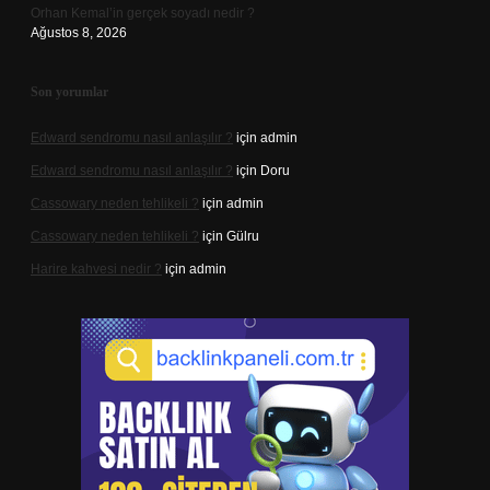
Orhan Kemal’in gerçek soyadı nedir ?
Ağustos 8, 2026
Son yorumlar
Edward sendromu nasıl anlaşılır ?
için
admin
Edward sendromu nasıl anlaşılır ?
için
Doru
Cassowary neden tehlikeli ?
için
admin
Cassowary neden tehlikeli ?
için
Gülru
Harire kahvesi nedir ?
için
admin