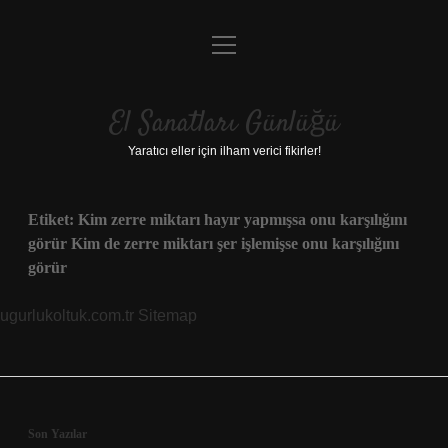
menüyü
Anasayfa
aç
Gizlilik Politikası
El Sanatları Günlüğü
Yasal Uyarı
Yaratıcı eller için ilham verici fikirler!
Hakkımızda
Etiket:
Kim zerre miktarı hayır yapmışsa onu karşılığını
görür Kim de zerre miktarı şer işlemişse onu karşılığını
görür
ugurlukoltuk.com.tr
Sitemap
Sidebar
Son Yazılar