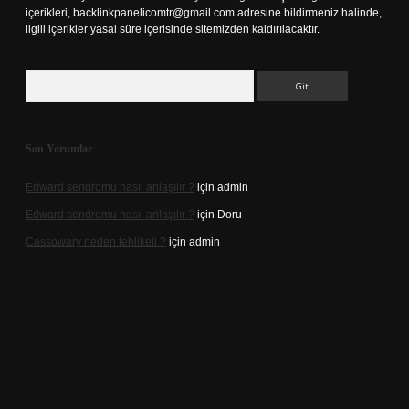
içerikleri,
backlinkpanelicomtr@gmail.com
adresine bildirmeniz halinde,
ilgili içerikler yasal süre içerisinde sitemizden kaldırılacaktır.
Arama
Son Yorumlar
Edward sendromu nasıl anlaşılır ?
için
admin
Edward sendromu nasıl anlaşılır ?
için
Doru
Cassowary neden tehlikeli ?
için
admin
ş
Betexper giriş adresi
betexper.xyz
m elexbet