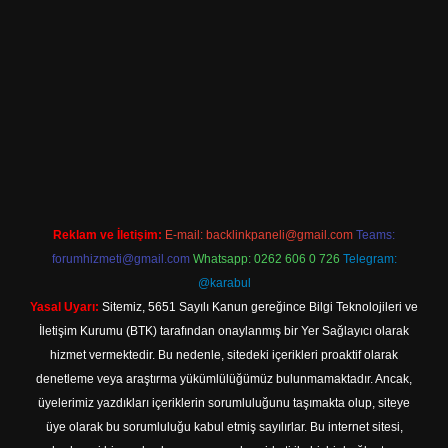
ş
Betexper giriş adresi
betexper.xyz
m elexbet
Reklam ve İletişim:
E-mail:
backlinkpaneli@gmail.com
Teams:
forumhizmeti@gmail.com
Whatsapp: 0262 606 0 726
Telegram:
@karabul
Yasal Uyarı:
Sitemiz, 5651 Sayılı Kanun gereğince Bilgi Teknolojileri ve
İletişim Kurumu (BTK) tarafından onaylanmış bir Yer Sağlayıcı olarak
hizmet vermektedir. Bu nedenle, sitedeki içerikleri proaktif olarak
denetleme veya araştırma yükümlülüğümüz bulunmamaktadır. Ancak,
üyelerimiz yazdıkları içeriklerin sorumluluğunu taşımakta olup, siteye
üye olarak bu sorumluluğu kabul etmiş sayılırlar. Bu internet sitesi,