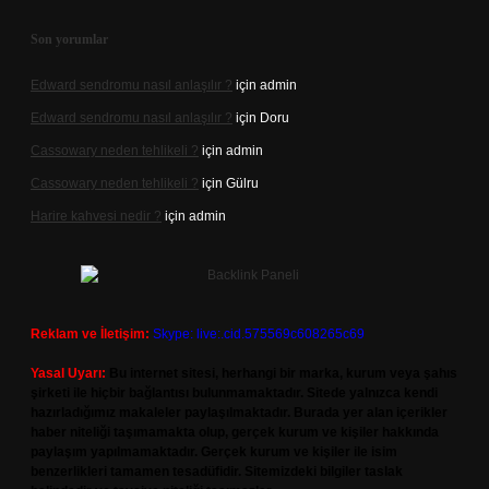
Son yorumlar
Edward sendromu nasıl anlaşılır ?
için
admin
Edward sendromu nasıl anlaşılır ?
için
Doru
Cassowary neden tehlikeli ?
için
admin
Cassowary neden tehlikeli ?
için
Gülru
Harire kahvesi nedir ?
için
admin
Reklam ve İletişim:
Skype: live:.cid.575569c608265c69
Yasal Uyarı:
Bu internet sitesi, herhangi bir marka, kurum veya şahıs
şirketi ile hiçbir bağlantısı bulunmamaktadır. Sitede yalnızca kendi
hazırladığımız makaleler paylaşılmaktadır. Burada yer alan içerikler
haber niteliği taşımamakta olup, gerçek kurum ve kişiler hakkında
paylaşım yapılmamaktadır. Gerçek kurum ve kişiler ile isim
benzerlikleri tamamen tesadüfidir. Sitemizdeki bilgiler taslak