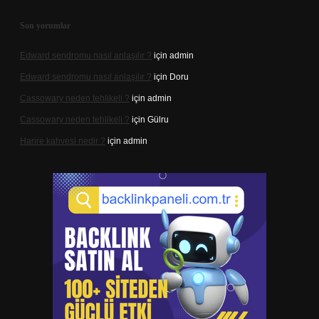
Son yorumlar
Edward sendromu nasıl anlaşılır ?
için
admin
Edward sendromu nasıl anlaşılır ?
için
Doru
Cassowary neden tehlikeli ?
için
admin
Cassowary neden tehlikeli ?
için
Gülru
Harire kahvesi nedir ?
için
admin