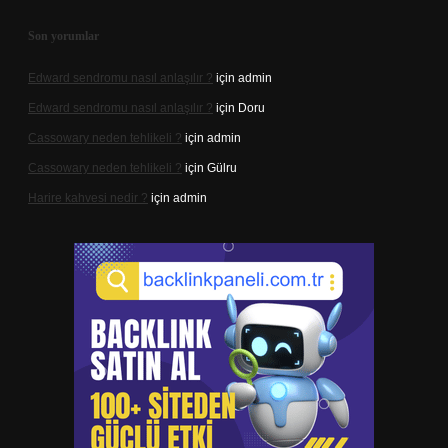
Son yorumlar
Edward sendromu nasıl anlaşılır ?
için
admin
Edward sendromu nasıl anlaşılır ?
için
Doru
Cassowary neden tehlikeli ?
için
admin
Cassowary neden tehlikeli ?
için
Gülru
Harire kahvesi nedir ?
için
admin