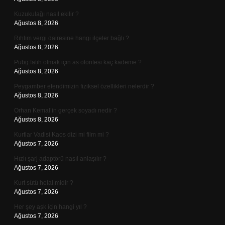
Kuzukulağı nasıl ekilir ?
Ağustos 8, 2026
Rıhtım vergi dairesine hangi ilçeler bağlı ?
Ağustos 8, 2026
Pubg fatih olmak için as otoritesi kaç kademe ?
Ağustos 8, 2026
Peygamber efendimizin fiziksel özellikleri nelerdir ?
Ağustos 8, 2026
Orhan Kemal’in gerçek soyadı nedir ?
Ağustos 8, 2026
Kurtlar Vadisi Kaos dizi mi film mi ?
Ağustos 7, 2026
Hızlı şarj adaptörü nasıl anlaşılır ?
Ağustos 7, 2026
Kurt sütü helal midir ?
Ağustos 7, 2026
Her şey aşk için hangi yıl ?
Ağustos 7, 2026