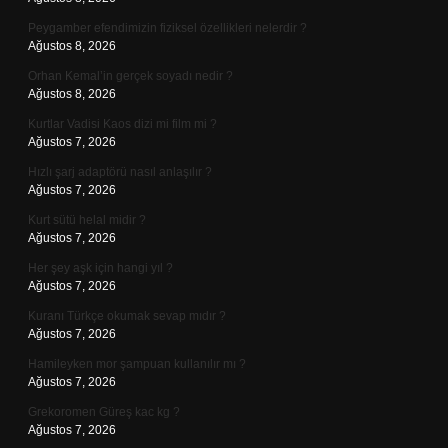
Peygamber efendimizin fiziksel özellikleri nelerdir ?
Ağustos 8, 2026
Orhan Kemal’in gerçek soyadı nedir ?
Ağustos 8, 2026
Kurtlar Vadisi Kaos dizi mi film mi ?
Ağustos 7, 2026
Hızlı şarj adaptörü nasıl anlaşılır ?
Ağustos 7, 2026
Kurt sütü helal midir ?
Ağustos 7, 2026
Her şey aşk için hangi yıl ?
Ağustos 7, 2026
Kuranı Türkçe okumak sevap mıdır ?
Ağustos 7, 2026
Hamileyken mor şampuan kullanılır mı ?
Ağustos 7, 2026
Grekoromen Güreş kac kg ?
Ağustos 7, 2026