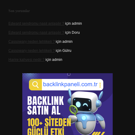
Son yorumlar
Edward sendromu nasıl anlaşılır ?
için
admin
Edward sendromu nasıl anlaşılır ?
için
Doru
Cassowary neden tehlikeli ?
için
admin
Cassowary neden tehlikeli ?
için
Gülru
Harire kahvesi nedir ?
için
admin