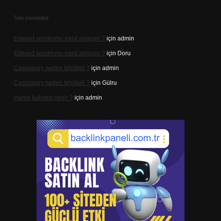
Son yorumlar
Edward sendromu nasıl anlaşılır ?
için
admin
Edward sendromu nasıl anlaşılır ?
için
Doru
Cassowary neden tehlikeli ?
için
admin
Cassowary neden tehlikeli ?
için
Gülru
Harire kahvesi nedir ?
için
admin