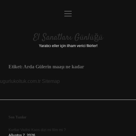
menüyü
Anasayfa
aç
Gizlilik Politikası
El Sanatları Günlüğü
Yasal Uyarı
Yaratıcı eller için ilham verici fikirler!
Hakkımızda
Etiket:
Arda Gülerin maaşı ne kadar
ugurlukoltuk.com.tr
Sitemap
Sidebar
Son Yazılar
Kurtlar Vadisi Kaos dizi mi film mi ?
Ağustos 7, 2026