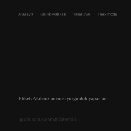
Anasayfa
Gizlilik Politikası
Yasal Uyarı
Hakkımızda
Etiket:
Akdeniz anemisi yorgunluk yapar mı
ugurlukoltuk.com.tr
Sitemap