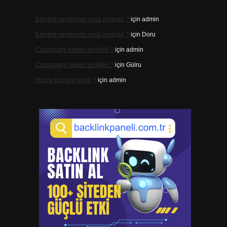
Edward sendromu nasıl anlaşılır ?
için
admin
Edward sendromu nasıl anlaşılır ?
için
Doru
Cassowary neden tehlikeli ?
için
admin
Cassowary neden tehlikeli ?
için
Gülru
Harire kahvesi nedir ?
için
admin