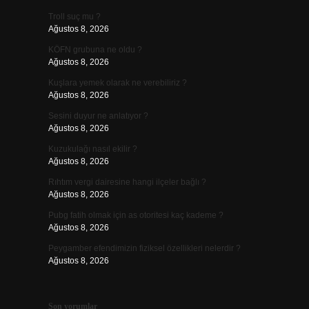
Troll suç mu ?
Ağustos 8, 2026
KÖFN grubuna ne oldu ?
Ağustos 8, 2026
Kuşlara yemek olarak ne verebiliriz ?
Ağustos 8, 2026
Sesini duyur ne anlatıyor ?
Ağustos 8, 2026
Kuzukulağı nasıl ekilir ?
Ağustos 8, 2026
Rıhtım vergi dairesine hangi ilçeler bağlı ?
Ağustos 8, 2026
Pubg fatih olmak için as otoritesi kaç kademe ?
Ağustos 8, 2026
Peygamber efendimizin fiziksel özellikleri nelerdir ?
Ağustos 8, 2026
Son yorumlar