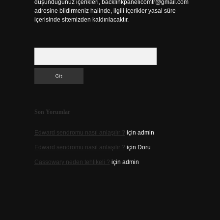
düşündüğünüz içerikleri,
backlinkpanelicomtr@gmail.com
adresine bildirmeniz halinde, ilgili içerikler yasal süre
içerisinde sitemizden kaldırılacaktır.
Arama
Son Yorumlar
Edward sendromu nasıl anlaşılır ?
için
admin
Edward sendromu nasıl anlaşılır ?
için
Doru
Cassowary neden tehlikeli ?
için
admin