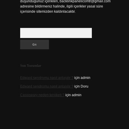
düşündüğünüz içerikleri,
backlinkpanelicomtr@gmail.com
adresine bildirmeniz halinde, ilgili içerikler yasal süre
içerisinde sitemizden kaldırılacaktır.
Arama
Son Yorumlar
Edward sendromu nasıl anlaşılır ?
için
admin
Edward sendromu nasıl anlaşılır ?
için
Doru
Cassowary neden tehlikeli ?
için
admin