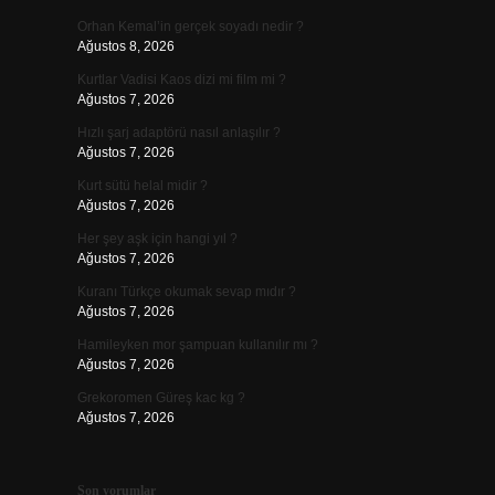
Orhan Kemal’in gerçek soyadı nedir ?
Ağustos 8, 2026
Kurtlar Vadisi Kaos dizi mi film mi ?
Ağustos 7, 2026
Hızlı şarj adaptörü nasıl anlaşılır ?
Ağustos 7, 2026
Kurt sütü helal midir ?
Ağustos 7, 2026
Her şey aşk için hangi yıl ?
Ağustos 7, 2026
Kuranı Türkçe okumak sevap mıdır ?
Ağustos 7, 2026
Hamileyken mor şampuan kullanılır mı ?
Ağustos 7, 2026
Grekoromen Güreş kac kg ?
Ağustos 7, 2026
Son yorumlar