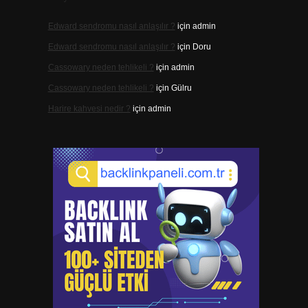
Edward sendromu nasıl anlaşılır ?
için
admin
Edward sendromu nasıl anlaşılır ?
için
Doru
Cassowary neden tehlikeli ?
için
admin
Cassowary neden tehlikeli ?
için
Gülru
Harire kahvesi nedir ?
için
admin