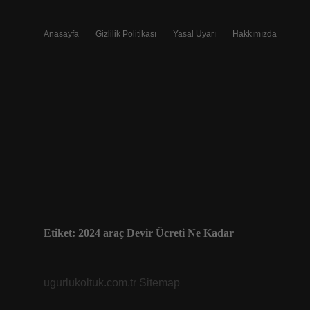
Anasayfa
Gizlilik Politikası
Yasal Uyarı
Hakkımızda
Etiket:
2024 araç Devir Ücreti Ne Kadar
ugurlukoltuk.com.tr
Sitemap