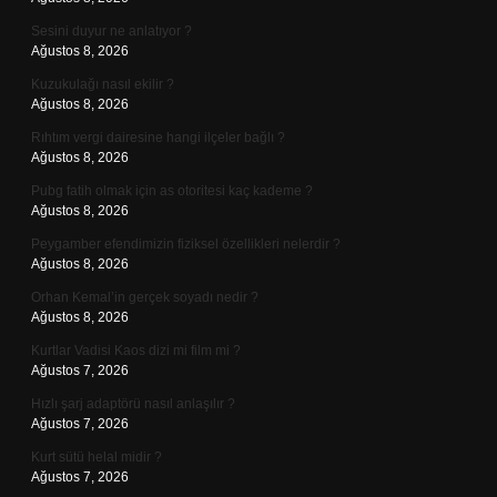
Sesini duyur ne anlatıyor ?
Ağustos 8, 2026
Kuzukulağı nasıl ekilir ?
Ağustos 8, 2026
Rıhtım vergi dairesine hangi ilçeler bağlı ?
Ağustos 8, 2026
Pubg fatih olmak için as otoritesi kaç kademe ?
Ağustos 8, 2026
Peygamber efendimizin fiziksel özellikleri nelerdir ?
Ağustos 8, 2026
Orhan Kemal’in gerçek soyadı nedir ?
Ağustos 8, 2026
Kurtlar Vadisi Kaos dizi mi film mi ?
Ağustos 7, 2026
Hızlı şarj adaptörü nasıl anlaşılır ?
Ağustos 7, 2026
Kurt sütü helal midir ?
Ağustos 7, 2026