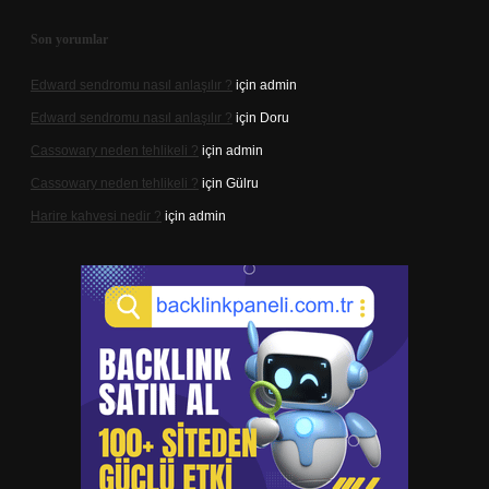
Son yorumlar
Edward sendromu nasıl anlaşılır ?
için
admin
Edward sendromu nasıl anlaşılır ?
için
Doru
Cassowary neden tehlikeli ?
için
admin
Cassowary neden tehlikeli ?
için
Gülru
Harire kahvesi nedir ?
için
admin