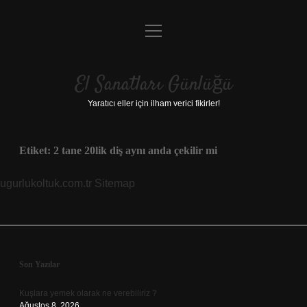
menüyü
Anasayfa
aç
Gizlilik Politikası
El Sanatları Günlüğü
Yasal Uyarı
Yaratıcı eller için ilham verici fikirler!
Hakkımızda
Etiket:
2 tane 20lik diş aynı anda çekilir mi
ugurlukoltuk.com.tr
Sitemap
Sidebar
Son Yazılar
Kuşlara yemek olarak ne verebiliriz ?
Ağustos 8, 2026