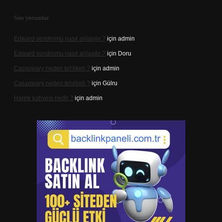
Son yorumlar
Edward sendromu nasıl anlaşılır ?
için
admin
Edward sendromu nasıl anlaşılır ?
için
Doru
Cassowary neden tehlikeli ?
için
admin
Cassowary neden tehlikeli ?
için
Gülru
Harire kahvesi nedir ?
için
admin