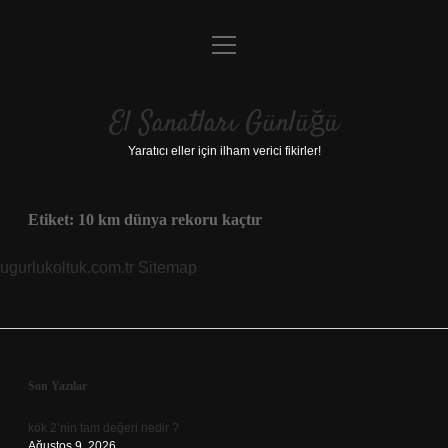
menüyü
Anasayfa
aç
Gizlilik Politikası
El Sanatları Günlüğü
Yasal Uyarı
Yaratıcı eller için ilham verici fikirler!
Hakkımızda
Etiket:
10 km dünya rekoru kaçtır
ugurlukoltuk.com.tr
Sitemap
Sidebar
Son Yazılar
kök 2’nin tam değeri nedir ?
Ağustos 9, 2026