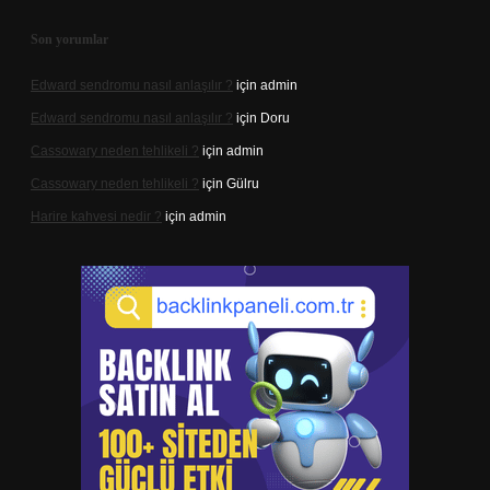
Son yorumlar
Edward sendromu nasıl anlaşılır ?
için
admin
Edward sendromu nasıl anlaşılır ?
için
Doru
Cassowary neden tehlikeli ?
için
admin
Cassowary neden tehlikeli ?
için
Gülru
Harire kahvesi nedir ?
için
admin