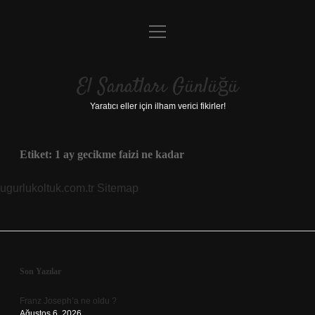
menüyü
Anasayfa
aç
Gizlilik Politikası
El Sanatları Günlüğü
Yasal Uyarı
Yaratıcı eller için ilham verici fikirler!
Hakkımızda
Etiket:
1 ay gecikme faizi ne kadar
ugurlukoltuk.com.tr
Sitemap
Sidebar
Son Yazılar
Franz Joseph’a ne oldu ?
Ağustos 6, 2026