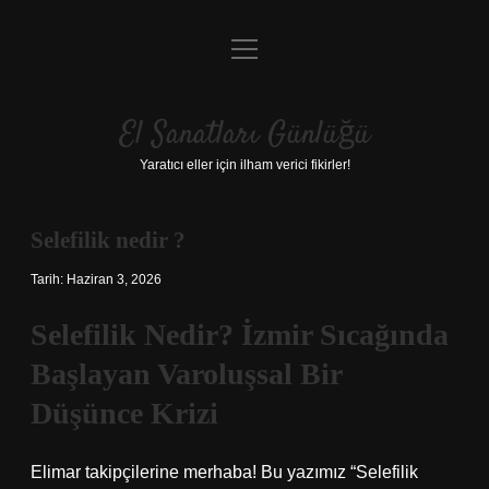
menüyü
Anasayfa
aç
Gizlilik Politikası
El Sanatları Günlüğü
Yasal Uyarı
Yaratıcı eller için ilham verici fikirler!
Hakkımızda
Selefilik nedir ?
Tarih: Haziran 3, 2026
Selefilik Nedir? İzmir Sıcağında
Başlayan Varoluşsal Bir
Düşünce Krizi
Elimar takipçilerine merhaba! Bu yazımız “Selefilik