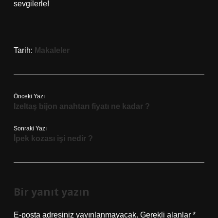
sevgilerle!
Tarih:
Makaleler
Önceki Yazı
Izeltaş bijon anahtarı fiyatı ne kadar ?
Sonraki Yazı
İpek kozası işi nedir ?
Bir yanıt yazın
E-posta adresiniz yayınlanmayacak.
Gerekli alanlar
*