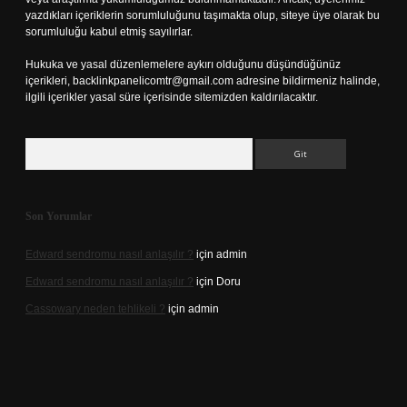
yazdıkları içeriklerin sorumluluğunu taşımakta olup, siteye üye olarak bu
sorumluluğu kabul etmiş sayılırlar.
Hukuka ve yasal düzenlemelere aykırı olduğunu düşündüğünüz
içerikleri,
backlinkpanelicomtr@gmail.com
adresine bildirmeniz halinde,
ilgili içerikler yasal süre içerisinde sitemizden kaldırılacaktır.
Arama
Son Yorumlar
Edward sendromu nasıl anlaşılır ?
için
admin
Edward sendromu nasıl anlaşılır ?
için
Doru
Cassowary neden tehlikeli ?
için
admin