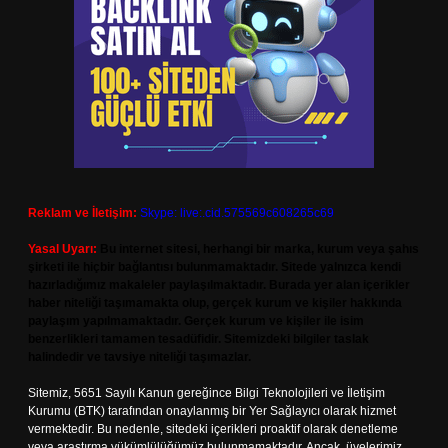
Reklam ve İletişim:
Skype: live:.cid.575569c608265c69
Yasal Uyarı:
Bu internet sitesi, herhangi bir marka, kurum veya şahıs
şirketi ile hiçbir bağlantısı bulunmamaktadır. Sitede yalnızca kendi
hazırladığımız makaleler paylaşılmaktadır. Burada yer alan içerikler
haber niteliği taşımamakta olup, gerçek kurum ve kişiler hakkında
paylaşım yapılmamaktadır. Gerçek kurum ve kişiler ile isim
benzerlikleri tamamen tesadüfidir. Sitemizdeki bilgiler taslak
halindedir ve tavsiye niteliği taşımazlar.
Sitemiz, 5651 Sayılı Kanun gereğince Bilgi Teknolojileri ve İletişim
Kurumu (BTK) tarafından onaylanmış bir Yer Sağlayıcı olarak hizmet
vermektedir. Bu nedenle, sitedeki içerikleri proaktif olarak denetleme
veya araştırma yükümlülüğümüz bulunmamaktadır. Ancak, üyelerimiz