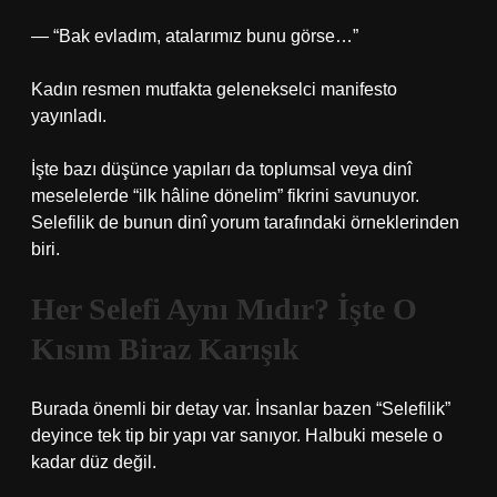
— “Bak evladım, atalarımız bunu görse…”
Kadın resmen mutfakta gelenekselci manifesto
yayınladı.
İşte bazı düşünce yapıları da toplumsal veya dinî
meselelerde “ilk hâline dönelim” fikrini savunuyor.
Selefilik de bunun dinî yorum tarafındaki örneklerinden
biri.
Her Selefi Aynı Mıdır? İşte O
Kısım Biraz Karışık
Burada önemli bir detay var. İnsanlar bazen “Selefilik”
deyince tek tip bir yapı var sanıyor. Halbuki mesele o
kadar düz değil.