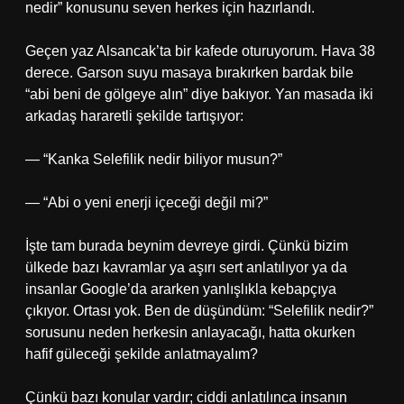
nedir” konusunu seven herkes için hazırlandı.
Geçen yaz Alsancak’ta bir kafede oturuyorum. Hava 38
derece. Garson suyu masaya bırakırken bardak bile
“abi beni de gölgeye alın” diye bakıyor. Yan masada iki
arkadaş hararetli şekilde tartışıyor:
— “Kanka Selefilik nedir biliyor musun?”
— “Abi o yeni enerji içeceği değil mi?”
İşte tam burada beynim devreye girdi. Çünkü bizim
ülkede bazı kavramlar ya aşırı sert anlatılıyor ya da
insanlar Google’da ararken yanlışlıkla kebapçıya
çıkıyor. Ortası yok. Ben de düşündüm: “Selefilik nedir?”
sorusunu neden herkesin anlayacağı, hatta okurken
hafif güleceği şekilde anlatmayalım?
Çünkü bazı konular vardır; ciddi anlatılınca insanın