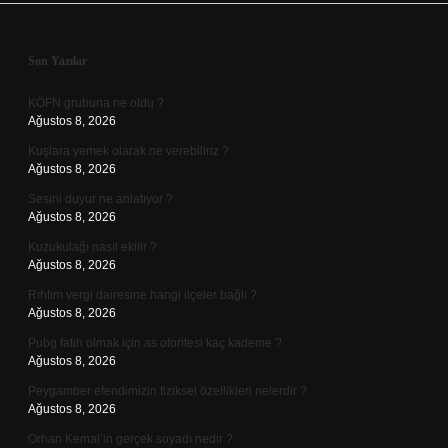
Sidebar
Son Yazılar
KÖFN grubuna ne oldu ?
Ağustos 8, 2026
Kuşlara yemek olarak ne verebiliriz ?
Ağustos 8, 2026
Sesini duyur ne anlatıyor ?
Ağustos 8, 2026
Kuzukulağı nasıl ekilir ?
Ağustos 8, 2026
Rıhtım vergi dairesine hangi ilçeler bağlı ?
Ağustos 8, 2026
Pubg fatih olmak için as otoritesi kaç kademe ?
Ağustos 8, 2026
Peygamber efendimizin fiziksel özellikleri nelerdir ?
Ağustos 8, 2026
Orhan Kemal’in gerçek soyadı nedir ?