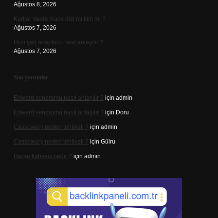
Ağustos 8, 2026
Kurtlar Vadisi Kaos dizi mi film mi ?
Ağustos 7, 2026
Hızlı şarj adaptörü nasıl anlaşılır ?
Ağustos 7, 2026
Son yorumlar
Edward sendromu nasıl anlaşılır ?
için
admin
Edward sendromu nasıl anlaşılır ?
için
Doru
Cassowary neden tehlikeli ?
için
admin
Cassowary neden tehlikeli ?
için
Gülru
Harire kahvesi nedir ?
için
admin