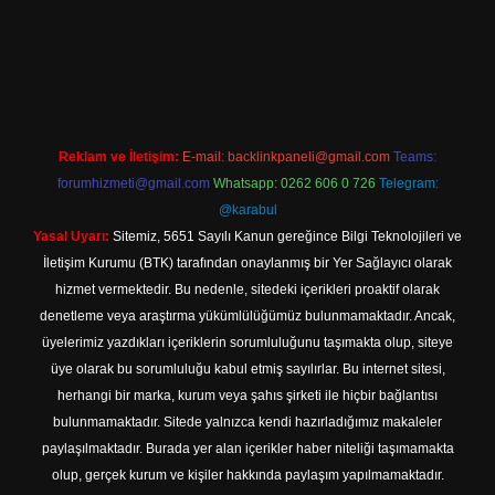
texper.xyz
m elexbet
Reklam ve İletişim:
E-mail:
backlinkpaneli@gmail.com
Teams:
forumhizmeti@gmail.com
Whatsapp: 0262 606 0 726
Telegram:
@karabul
Yasal Uyarı:
Sitemiz, 5651 Sayılı Kanun gereğince Bilgi Teknolojileri ve
İletişim Kurumu (BTK) tarafından onaylanmış bir Yer Sağlayıcı olarak
hizmet vermektedir. Bu nedenle, sitedeki içerikleri proaktif olarak
denetleme veya araştırma yükümlülüğümüz bulunmamaktadır. Ancak,
üyelerimiz yazdıkları içeriklerin sorumluluğunu taşımakta olup, siteye
üye olarak bu sorumluluğu kabul etmiş sayılırlar. Bu internet sitesi,
herhangi bir marka, kurum veya şahıs şirketi ile hiçbir bağlantısı
bulunmamaktadır. Sitede yalnızca kendi hazırladığımız makaleler
paylaşılmaktadır. Burada yer alan içerikler haber niteliği taşımamakta
olup, gerçek kurum ve kişiler hakkında paylaşım yapılmamaktadır.