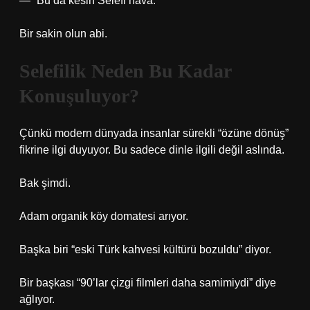
— “Bu da kesin Selefi hava.”
Bir sakin olun abi.
Selefilik Neden Bu Kadar
Konuşuluyor?
Çünkü modern dünyada insanlar sürekli “özüne dönüş”
fikrine ilgi duyuyor. Bu sadece dinle ilgili değil aslında.
Bak şimdi.
Adam organik köy domatesi arıyor.
Başka biri “eski Türk kahvesi kültürü bozuldu” diyor.
Bir başkası “90’lar çizgi filmleri daha samimiydi” diye
ağlıyor.