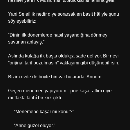
nesiller yani ilk Müslüman topluluklar anlamına gelir.
Yani Selefilik nedir diye sorarsak en basit hâliyle şunu
söyleyebiliriz:
“Dinin ilk dönemlerde nasıl yaşandığına dönmeyi
savunan anlayış.”
Aslında kulağa ilk başta oldukça sade geliyor. Bir nevi
“orijinal tarif bozulmasın” yaklaşımı gibi düşünebilirsin.
Bizim evde de böyle biri var bu arada. Annem.
Geçen menemen yapıyorum. İçine kaşar attım diye
mutfakta tarihî bir kriz çıktı.
— “Menemene kaşar mı konur?”
— “Anne güzel oluyor.”