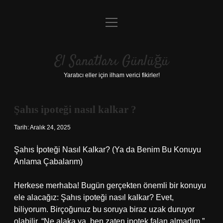
menüyü
Anasayfa
aç
Gizlilik Politikası
El Sanatları Günlüğü
Yasal Uyarı
Yaratıcı eller için ilham verici fikirler!
Hakkımızda
Şahıs ipoteği nasıl kalkar ?
Tarih: Aralık 24, 2025
Şahıs İpoteği Nasıl Kalkar? (Ya da Benim Bu Konuyu
Anlama Çabalarım)
Herkese merhaba! Bugün gerçekten önemli bir konuyu
ele alacağız: Şahıs ipoteği nasıl kalkar? Evet,
biliyorum. Birçoğunuz bu soruya biraz uzak duruyor
olabilir, “Ne alaka ya, ben zaten ipotek falan almadım,”