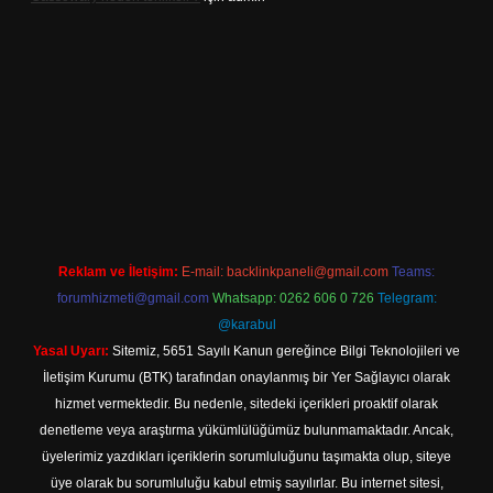
resi
betexper.xyz
m elexbet
Reklam ve İletişim:
E-mail:
backlinkpaneli@gmail.com
Teams:
forumhizmeti@gmail.com
Whatsapp: 0262 606 0 726
Telegram:
@karabul
Yasal Uyarı:
Sitemiz, 5651 Sayılı Kanun gereğince Bilgi Teknolojileri ve
İletişim Kurumu (BTK) tarafından onaylanmış bir Yer Sağlayıcı olarak
hizmet vermektedir. Bu nedenle, sitedeki içerikleri proaktif olarak
denetleme veya araştırma yükümlülüğümüz bulunmamaktadır. Ancak,
üyelerimiz yazdıkları içeriklerin sorumluluğunu taşımakta olup, siteye
üye olarak bu sorumluluğu kabul etmiş sayılırlar. Bu internet sitesi,