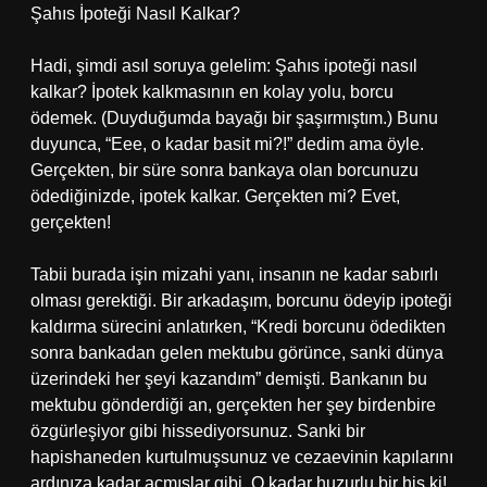
Şahıs İpoteği Nasıl Kalkar?
Hadi, şimdi asıl soruya gelelim: Şahıs ipoteği nasıl
kalkar? İpotek kalkmasının en kolay yolu, borcu
ödemek. (Duyduğumda bayağı bir şaşırmıştım.) Bunu
duyunca, “Eee, o kadar basit mi?!” dedim ama öyle.
Gerçekten, bir süre sonra bankaya olan borcunuzu
ödediğinizde, ipotek kalkar. Gerçekten mi? Evet,
gerçekten!
Tabii burada işin mizahi yanı, insanın ne kadar sabırlı
olması gerektiği. Bir arkadaşım, borcunu ödeyip ipoteği
kaldırma sürecini anlatırken, “Kredi borcunu ödedikten
sonra bankadan gelen mektubu görünce, sanki dünya
üzerindeki her şeyi kazandım” demişti. Bankanın bu
mektubu gönderdiği an, gerçekten her şey birdenbire
özgürleşiyor gibi hissediyorsunuz. Sanki bir
hapishaneden kurtulmuşsunuz ve cezaevinin kapılarını
ardınıza kadar açmışlar gibi. O kadar huzurlu bir his ki!