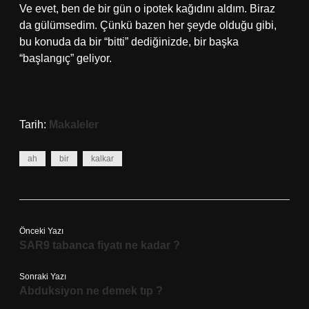
Ve evet, ben de bir gün o ipotek kağıdını aldım. Biraz
da gülümsedim. Çünkü bazen her şeyde olduğu gibi,
bu konuda da bir “bitti” dediğinizde, bir başka
“başlangıç” geliyor.
Tarih:
Makaleler
ah
bir
kalkar
Önceki Yazı
SAR9 tabanca fiyatı ne kadar ?
Sonraki Yazı
Abduksiyon ne demek tıp ?