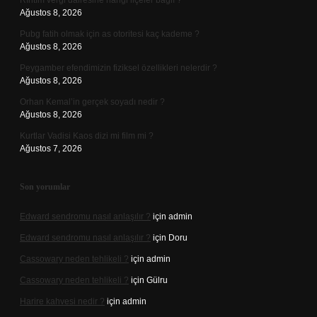
Rıhtım vergi dairesine hangi ilçeler bağlı ?
Ağustos 8, 2026
Pubg fatih olmak için as otoritesi kaç kademe ?
Ağustos 8, 2026
Peygamber efendimizin fiziksel özellikleri nelerdir ?
Ağustos 8, 2026
Orhan Kemal’in gerçek soyadı nedir ?
Ağustos 8, 2026
Kurtlar Vadisi Kaos dizi mi film mi ?
Ağustos 7, 2026
Son yorumlar
Edward sendromu nasıl anlaşılır ?
için
admin
Edward sendromu nasıl anlaşılır ?
için
Doru
Cassowary neden tehlikeli ?
için
admin
Cassowary neden tehlikeli ?
için
Gülru
Harire kahvesi nedir ?
için
admin