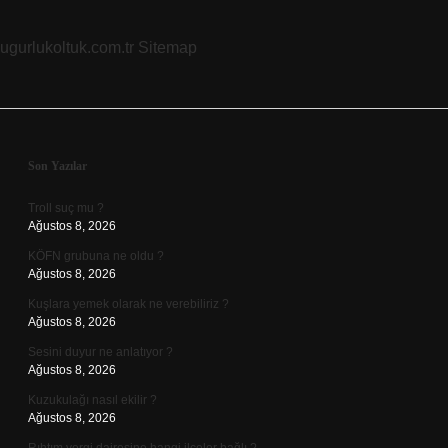
ugurlukoltuk.com.tr
Sitemap
Sidebar
Son Yazılar
Troll suç mu ?
Ağustos 8, 2026
KÖFN grubuna ne oldu ?
Ağustos 8, 2026
Kuşlara yemek olarak ne verebiliriz ?
Ağustos 8, 2026
Sesini duyur ne anlatıyor ?
Ağustos 8, 2026
Kuzukulağı nasıl ekilir ?
Ağustos 8, 2026