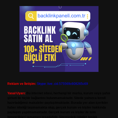
Reklam ve İletişim:
Skype: live:.cid.575569c608265c69
Yasal Uyarı:
Bu internet sitesi, herhangi bir marka, kurum veya şahıs
şirketi ile hiçbir bağlantısı bulunmamaktadır. Sitede yalnızca kendi
hazırladığımız makaleler paylaşılmaktadır. Burada yer alan içerikler
haber niteliği taşımamakta olup, gerçek kurum ve kişiler hakkında
paylaşım yapılmamaktadır. Gerçek kurum ve kişiler ile isim
benzerlikleri tamamen tesadüfidir. Sitemizdeki bilgiler taslak