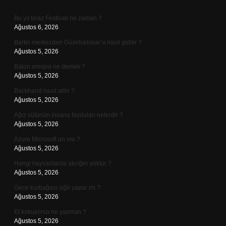
Sidebar
Bu yıl kiraz Festivali ne zaman ?
Ağustos 6, 2026
Bartın merkezden Güzelcehisar’a nasıl gidilir ?
Ağustos 5, 2026
Balon emojisi ne demek ?
Ağustos 5, 2026
Backhand nasıl atılır ?
Ağustos 5, 2026
Ağız sütünün insana faydaları nelerdir ?
Ağustos 5, 2026
Azure Microsoft un mu ?
Ağustos 5, 2026
Hangi hayvanlarda akciğer yoktur ?
Ağustos 5, 2026
Gece kurbağası siğil yapar mı ?
Ağustos 5, 2026
Et kokuyorsa ne yapmalı ?
Ağustos 5, 2026