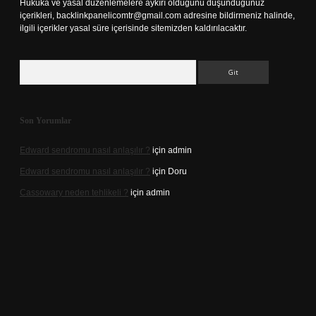
Hukuka ve yasal düzenlemelere aykırı olduğunu düşündüğünüz
içerikleri,
backlinkpanelicomtr@gmail.com
adresine bildirmeniz halinde,
ilgili içerikler yasal süre içerisinde sitemizden kaldırılacaktır.
Arama
Son Yorumlar
Edward sendromu nasıl anlaşılır ?
için
admin
Edward sendromu nasıl anlaşılır ?
için
Doru
Cassowary neden tehlikeli ?
için
admin
iriş adresi
betexper.xyz
m elexbet