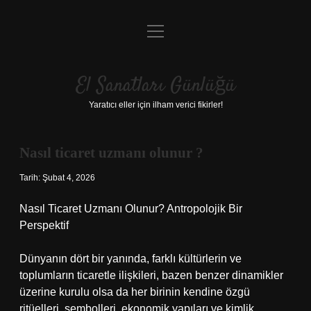
menüyü
Anasayfa
aç
Gizlilik Politikası
El Sanatları Günlüğü
Yasal Uyarı
Yaratıcı eller için ilham verici fikirler!
Hakkımızda
Nasıl ticaret uzmanı olunur ?
Tarih: Şubat 4, 2026
Nasıl Ticaret Uzmanı Olunur? Antropolojik Bir
Perspektif
Dünyanın dört bir yanında, farklı kültürlerin ve
toplumların ticaretle ilişkileri, bazen benzer dinamikler
üzerine kurulu olsa da her birinin kendine özgü
ritüelleri, sembolleri, ekonomik yapıları ve kimlik