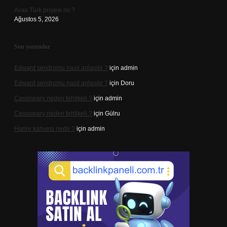
Avax Türk projesi mi ?
Ağustos 5, 2026
Son yorumlar
Edward sendromu nasıl anlaşılır ?
için
admin
Edward sendromu nasıl anlaşılır ?
için
Doru
Cassowary neden tehlikeli ?
için
admin
Cassowary neden tehlikeli ?
için
Gülru
Harire kahvesi nedir ?
için
admin