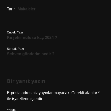
Tarih:
Makaleler
Önceki Yazı
Kırşehir nüfusu kaç 2024 ?
Sonraki Yazı
Sehven gönderim nedir ?
Bir yanıt yazın
E-posta adresiniz yayınlanmayacak.
Gerekli alanlar
*
ile işaretlenmişlerdir
Yorum