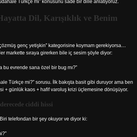
Müdahale Türkçe mi” konusunu sade bir dille anlatıyoruz.
yatta Dil, Karışıklık ve Benim
ı çözmüş genç yetişkin” kategorisine koymam gerekiyorsa…
 markette sıraya girerken bile iç sesim şöyle diyor:
 bu evrende sana özel bir bug mı?”
e Türkçe mi?” sorusu. İlk bakışta basit gibi duruyor ama ben
esi + günlük kaos + hafif varoluş krizi üçlemesine dönüşüyor.
recede ciddi hissi
ri telefondan bir şey okuyor ve diyor ki:
i?”