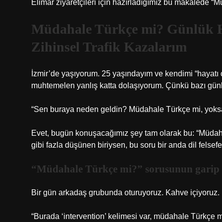
Elimar ziyaretçileri için hazırladığımız bu makalede “
Müdahale Türkçe mi? Günlük Ha
Zihinsel Trafik Kazalarım
İzmir’de yaşıyorum. 25 yaşındayım ve kendimi “hayat
muhtemelen yanlış katta dolaşıyorum. Çünkü bazı günler
“Sen buraya neden geldin? Müdahale Türkçe mi, yoksa
Evet, bugün konuşacağımız şey tam olarak bu: “Müdahal
gibi fazla düşünen biriysen, bu soru bir anda dil felsef
“Müdahale Türkçe mi?” sorusunun garip de
Bir gün arkadaş grubunda oturuyoruz. Kahve içiyoruz. Bi
“Burada ‘intervention’ kelimesi var, müdahale Türkçe m