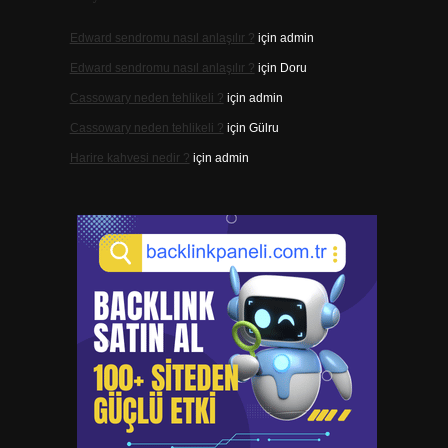
Edward sendromu nasıl anlaşılır ?
için
admin
Edward sendromu nasıl anlaşılır ?
için
Doru
Cassowary neden tehlikeli ?
için
admin
Cassowary neden tehlikeli ?
için
Gülru
Harire kahvesi nedir ?
için
admin