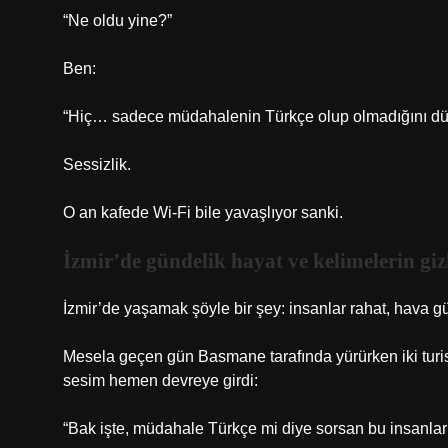
“Ne oldu yine?”
Ben:
“Hiç… sadece müdahalenin Türkçe olup olmadığını d
Sessizlik.
O an kafede Wi-Fi bile yavaşlıyor sanki.
İzmir’de gündelik hayat ve kelimelerin gizl
İzmir’de yaşamak şöyle bir şey: insanlar rahat, hava g
Mesela geçen gün Basmane tarafında yürürken iki turis
sesim hemen devreye girdi:
“Bak işte, müdahale Türkçe mi diye sorsan bu insanla