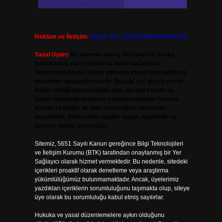
Reklam ve İletişim:
Skype: live:.cid.575569c608265c69
Yasal Uyarı:
Bu internet sitesi, herhangi bir marka,
kurum veya şahıs şirketi ile hiçbir bağlantısı
bulunmamaktadır. Sitede yalnızca kendi hazırladığımız
makaleler paylaşılmaktadır. Burada yer alan içerikler
haber niteliği taşımamakta olup, gerçek kurum ve
kişiler hakkında paylaşım yapılmamaktadır. Gerçek
kurum ve kişiler ile isim benzerlikleri tamamen
tesadüfidir. Sitemizdeki bilgiler taslak halindedir ve
tavsiye niteliği taşımazlar.
Sitemiz, 5651 Sayılı Kanun gereğince Bilgi Teknolojileri
ve İletişim Kurumu (BTK) tarafından onaylanmış bir Yer
Sağlayıcı olarak hizmet vermektedir. Bu nedenle, sitedeki
içerikleri proaktif olarak denetleme veya araştırma
yükümlülüğümüz bulunmamaktadır. Ancak, üyelerimiz
yazdıkları içeriklerin sorumluluğunu taşımakta olup, siteye
üye olarak bu sorumluluğu kabul etmiş sayılırlar.
Hukuka ve yasal düzenlemelere aykırı olduğunu