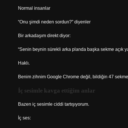
Normal insanlar
“Onu şimdi neden sordun?” diyenler
Bir arkadaşım direkt diyor:
“Senin beynin sürekli arka planda başka sekme açık ya
Haklı.
Benim zihnim Google Chrome değil, bildiğin 47 sekmeli
İç sesimle kavga ettiğim anlar
Bazen iç sesimle ciddi tartışıyorum.
İç ses: