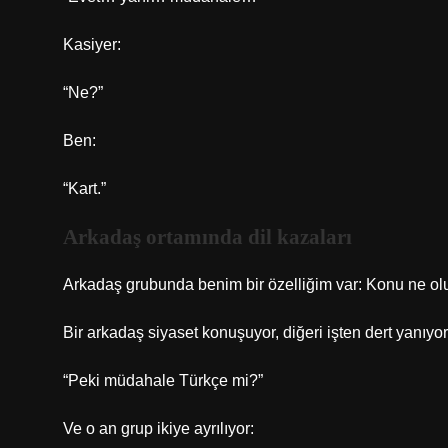
Kasiyer:
“Ne?”
Ben:
“Kart.”
Arkadaş ortamında dil kazaları
Arkadaş grubunda benim bir özelliğim var: Konu ne olur
Bir arkadaş siyaset konuşuyor, diğeri işten dert yanıyor
“Peki müdahale Türkçe mi?”
Ve o an grup ikiye ayrılıyor: