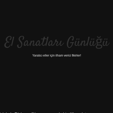
El Sanatları Günlüğü
Yaratıcı eller için ilham verici fikirler!
betci