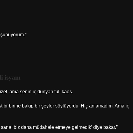
üşünüyorum.”
i isyanı
üzel, ama senin iç dünyan full kaos.
t birbirine bakıp bir şeyler söylüyordu. Hiç anlamadım. Ama iç
r sana ‘biz daha müdahale etmeye gelmedik’ diye bakar.”