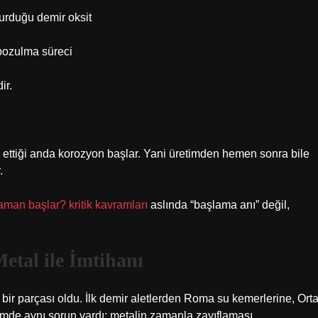
turduğu demir oksit
 bozulma süreci
ir.
as ettiği anda korozyon başlar. Yani üretimden hemen sonra bile
.
man başlar? kritik kavramları
aslında “başlama anı” değil,
etal ile İmtihanı
 bir parçası oldu. İlk demir aletlerden Roma su kemerlerine, Ort
de aynı sorun vardı: metalin zamanla zayıflaması.