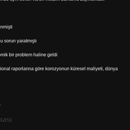
enmişti
u sorun yaratmıştı
omik bir problem haline geldi
al raporlarına göre korozyonun küresel maliyeti, dünya
.
ası