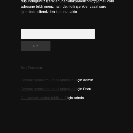
düşündüğünüz içerikleri,
backlinkpanelicomtr@gmail.com
adresine bildirmeniz halinde, ilgili içerikler yasal süre
içerisinde sitemizden kaldırılacaktır.
Arama
Son Yorumlar
Edward sendromu nasıl anlaşılır ?
için
admin
Edward sendromu nasıl anlaşılır ?
için
Doru
Cassowary neden tehlikeli ?
için
admin