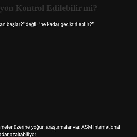
on Kontrol Edilebilir mi?
 başlar?” değil, “ne kadar geciktirilebilir?”
meler üzerine yoğun araştırmalar var. ASM International
adar azaltabiliyor