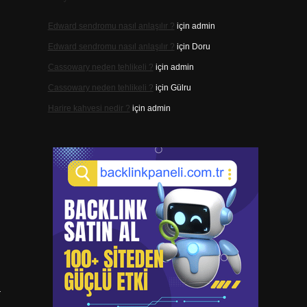
Edward sendromu nasıl anlaşılır ?
için
admin
Edward sendromu nasıl anlaşılır ?
için
Doru
Cassowary neden tehlikeli ?
için
admin
Cassowary neden tehlikeli ?
için
Gülru
Harire kahvesi nedir ?
için
admin
a