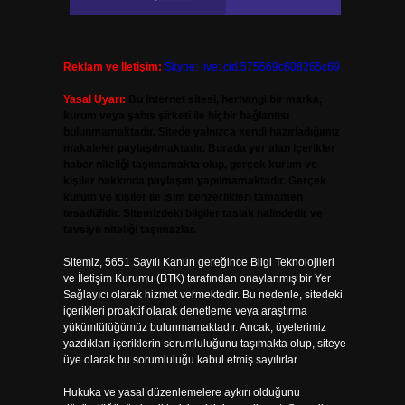
Reklam ve İletişim:
Skype: live:.cid.575569c608265c69
Yasal Uyarı:
Bu internet sitesi, herhangi bir marka,
kurum veya şahıs şirketi ile hiçbir bağlantısı
bulunmamaktadır. Sitede yalnızca kendi hazırladığımız
makaleler paylaşılmaktadır. Burada yer alan içerikler
haber niteliği taşımamakta olup, gerçek kurum ve
kişiler hakkında paylaşım yapılmamaktadır. Gerçek
kurum ve kişiler ile isim benzerlikleri tamamen
tesadüfidir. Sitemizdeki bilgiler taslak halindedir ve
tavsiye niteliği taşımazlar.
Sitemiz, 5651 Sayılı Kanun gereğince Bilgi Teknolojileri
ve İletişim Kurumu (BTK) tarafından onaylanmış bir Yer
Sağlayıcı olarak hizmet vermektedir. Bu nedenle, sitedeki
içerikleri proaktif olarak denetleme veya araştırma
yükümlülüğümüz bulunmamaktadır. Ancak, üyelerimiz
yazdıkları içeriklerin sorumluluğunu taşımakta olup, siteye
üye olarak bu sorumluluğu kabul etmiş sayılırlar.
Hukuka ve yasal düzenlemelere aykırı olduğunu