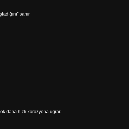
adığını” sanır.
çok daha hızlı korozyona uğrar.