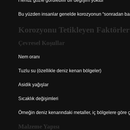
Henüz gözle görülebilir bir değişim yoktur
Bu yüzden insanlar genelde korozyonun “sonradan başl
Korozyonu Tetikleyen Faktörler
Çevresel Koşullar
Nem oranı
Tuzlu su (özellikle deniz kenarı bölgeler)
Asidik yağışlar
Sıcaklık değişimleri
Örneğin deniz kenarındaki metaller, iç bölgelere göre 
Malzeme Yapısı