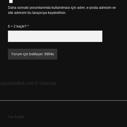
Daha sonraki yorumlarımda kullanılması için adım, e-posta adresim ve
site adresim bu tarayıcıya kaydedilsin.
6 + 2 kaçtır?
*
ugurlukoltuk.com.tr
Sitemap
Sidebar
Son Yazılar