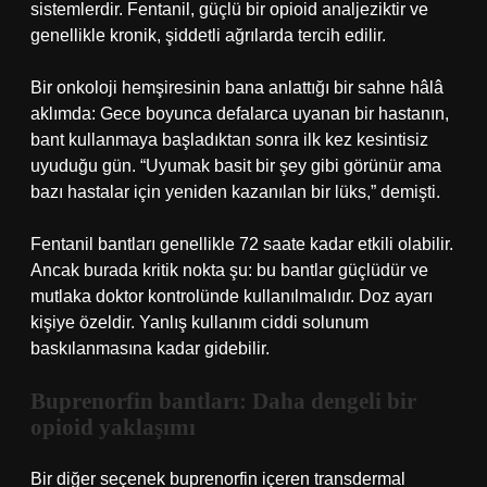
sistemlerdir. Fentanil, güçlü bir opioid analjeziktir ve
genellikle kronik, şiddetli ağrılarda tercih edilir.
Bir onkoloji hemşiresinin bana anlattığı bir sahne hâlâ
aklımda: Gece boyunca defalarca uyanan bir hastanın,
bant kullanmaya başladıktan sonra ilk kez kesintisiz
uyuduğu gün. “Uyumak basit bir şey gibi görünür ama
bazı hastalar için yeniden kazanılan bir lüks,” demişti.
Fentanil bantları genellikle 72 saate kadar etkili olabilir.
Ancak burada kritik nokta şu: bu bantlar güçlüdür ve
mutlaka doktor kontrolünde kullanılmalıdır. Doz ayarı
kişiye özeldir. Yanlış kullanım ciddi solunum
baskılanmasına kadar gidebilir.
Buprenorfin bantları: Daha dengeli bir
opioid yaklaşımı
Bir diğer seçenek buprenorfin içeren transdermal