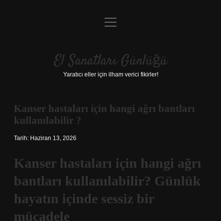
menüyü
Anasayfa
aç
Gizlilik Politikası
El Sanatları Günlüğü
Yasal Uyarı
Yaratıcı eller için ilham verici fikirler!
Hakkımızda
Kanser hastaları için hangi ağrı bantları
kullanılabilir ?
Tarih: Haziran 13, 2026
Kanser hastaları için hangi ağrı
bantları kullanılabilir? Günlük
hayatın içinde sessiz bir
mücadele