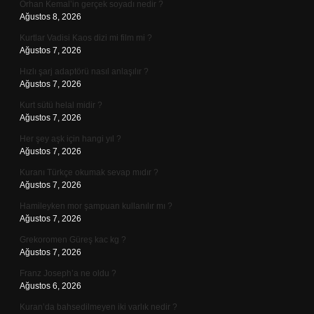
Orhan Kemal’in gerçek soyadı nedir ?
Ağustos 8, 2026
Kurtlar Vadisi Kaos dizi mi film mi ?
Ağustos 7, 2026
Hızlı şarj adaptörü nasıl anlaşılır ?
Ağustos 7, 2026
Kurt sütü helal midir ?
Ağustos 7, 2026
Her şey aşk için hangi yıl ?
Ağustos 7, 2026
Kuranı Türkçe okumak sevap mıdır ?
Ağustos 7, 2026
Hamileyken mor şampuan kullanılır mı ?
Ağustos 7, 2026
Grekoromen Güreş kac kg ?
Ağustos 7, 2026
Franz Joseph’a ne oldu ?
Ağustos 6, 2026
Kuran’da bahsedilmeyen iki varlık nedir ?