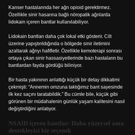
Kanser hastalarında her ağrı opioid gerektirmez.
Özellikle sinir hasarına bağlı nöropatik ağrılarda
lidokain içeren bantlar kullanılabiliyor.
Lidokain bantları daha çok lokal etki gösterir. Cilt
üzerine yapıştırıldığında o bölgede sinir iletimini
azaltarak ağrıyı hafifletir. Özellikle kemoterapi sonrası
ortaya çıkan sinir hassasiyetlerinde bazı hastaların bu
bantlardan fayda gördüğü biliniyor.
Bir hasta yakınının anlattığı küçük bir detay dikkatimi
çekmişti: “Annemin omzuna taktığımız bant sayesinde
ilk kez saçını taratabildik.” Bu cümle bile, küçük gibi
görünen bir müdahalenin günlük yaşam kalitesini nasıl
değiştirdiğini anlatıyor.
NSAID içeren bantlar: Daha yüzeysel ama
destekleyici bir seçenek