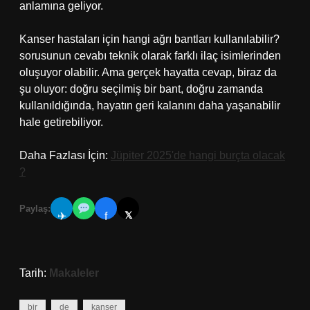
anlamına geliyor.
Kanser hastaları için hangi ağrı bantları kullanılabilir?
sorusunun cevabı teknik olarak farklı ilaç isimlerinden
oluşuyor olabilir. Ama gerçek hayatta cevap, biraz da
şu oluyor: doğru seçilmiş bir bant, doğru zamanda
kullanıldığında, hayatın geri kalanını daha yaşanabilir
hale getirebiliyor.
Daha Fazlası İçin:
Jüpiter 2025'de hangi burçta olacak
?
Paylaş:
𝕏
✈
f
Tarih:
Makaleler
bir
de
kanser