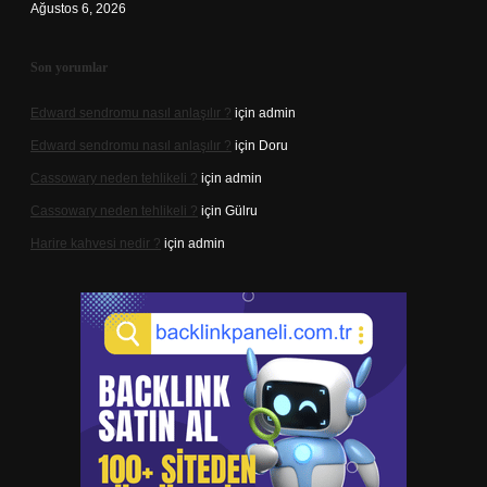
Ağustos 6, 2026
Son yorumlar
Edward sendromu nasıl anlaşılır ?
için
admin
Edward sendromu nasıl anlaşılır ?
için
Doru
Cassowary neden tehlikeli ?
için
admin
Cassowary neden tehlikeli ?
için
Gülru
Harire kahvesi nedir ?
için
admin