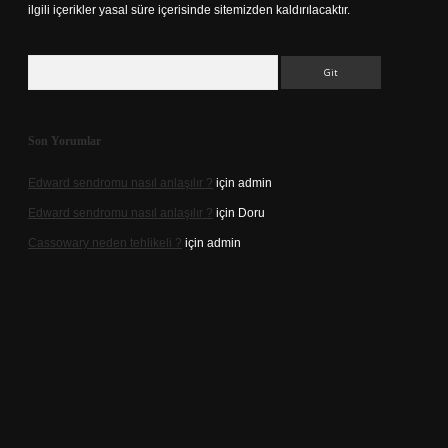
ilgili içerikler yasal süre içerisinde sitemizden kaldırılacaktır.
Arama
Son Yorumlar
Edward sendromu nasıl anlaşılır ?
için
admin
Edward sendromu nasıl anlaşılır ?
için
Doru
Cassowary neden tehlikeli ?
için
admin
 adresi
betexper.xyz
m elexbet