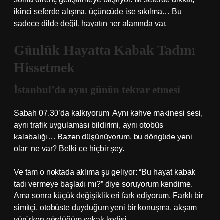
ikinci seferde alışma, üçüncüde ise sıkılma… Bu
sadece dilde değil, hayatın her alanında var.
Günlük Hayatta Kabak Tadını
Hissetmek
İstanbul’da aynı günün tekrar etmesi
Sabah 07.30’da kalkıyorum. Aynı kahve makinesi sesi,
aynı trafik uygulaması bildirimi, aynı otobüs
kalabalığı… Bazen düşünüyorum, bu döngüde yeni
olan ne var? Belki de hiçbir şey.
Ve tam o noktada aklıma şu geliyor: “Bu hayat kabak
tadı vermeye başladı mı?” diye soruyorum kendime.
Ama sonra küçük değişiklikleri fark ediyorum. Farklı bir
simitçi, otobüste duyduğum yeni bir konuşma, akşam
yürürken gördüğüm sokak kedisi…