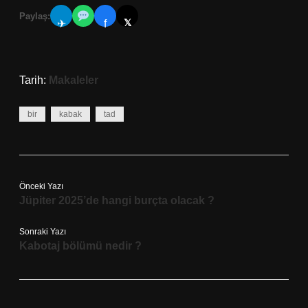
Paylaş:
𝕏
✈
f
Tarih:
Makaleler
bir
kabak
tad
Önceki Yazı
Jüpiter 2025’de hangi burçta olacak ?
Sonraki Yazı
Kabotaj bölümü nedir ?