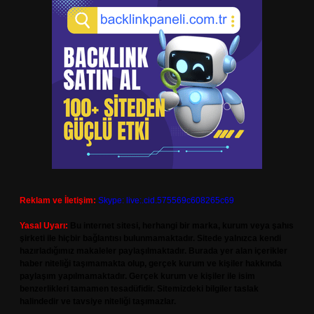
Reklam ve İletişim:
Skype: live:.cid.575569c608265c69
Yasal Uyarı:
Bu internet sitesi, herhangi bir marka, kurum veya şahıs
şirketi ile hiçbir bağlantısı bulunmamaktadır. Sitede yalnızca kendi
hazırladığımız makaleler paylaşılmaktadır. Burada yer alan içerikler
haber niteliği taşımamakta olup, gerçek kurum ve kişiler hakkında
paylaşım yapılmamaktadır. Gerçek kurum ve kişiler ile isim
benzerlikleri tamamen tesadüfidir. Sitemizdeki bilgiler taslak
halindedir ve tavsiye niteliği taşımazlar.