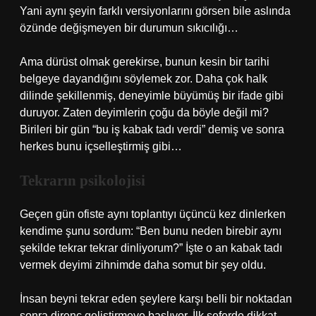
Yani aynı şeyin farklı versiyonlarını görsen bile aslında
özünde değişmeyen bir durumun sıkıcılığı…
Ama dürüst olmak gerekirse, bunun kesin bir tarihi
belgeye dayandığını söylemek zor. Daha çok halk
dilinde şekillenmiş, deneyimle büyümüş bir ifade gibi
duruyor. Zaten deyimlerin çoğu da böyle değil mi?
Birileri bir gün “bu iş kabak tadı verdi” demiş ve sonra
herkes bunu içselleştirmiş gibi…
Tekrarın psikolojisi
Geçen gün ofiste aynı toplantıyı üçüncü kez dinlerken
kendime şunu sordum: “Ben bunu neden birebir aynı
şekilde tekrar tekrar dinliyorum?” İşte o an kabak tadı
vermek deyimi zihnimde daha somut bir şey oldu.
İnsan beyni tekrar eden şeylere karşı belli bir noktadan
sonra direnç geliştirmeye başlıyor. İlk seferde dikkat,