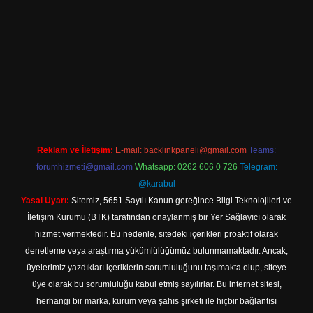
adresi
betexper.xyz
m elexbet
Reklam ve İletişim:
E-mail:
backlinkpaneli@gmail.com
Teams:
forumhizmeti@gmail.com
Whatsapp: 0262 606 0 726
Telegram:
@karabul
Yasal Uyarı:
Sitemiz, 5651 Sayılı Kanun gereğince Bilgi Teknolojileri ve
İletişim Kurumu (BTK) tarafından onaylanmış bir Yer Sağlayıcı olarak
hizmet vermektedir. Bu nedenle, sitedeki içerikleri proaktif olarak
denetleme veya araştırma yükümlülüğümüz bulunmamaktadır. Ancak,
üyelerimiz yazdıkları içeriklerin sorumluluğunu taşımakta olup, siteye
üye olarak bu sorumluluğu kabul etmiş sayılırlar. Bu internet sitesi,
herhangi bir marka, kurum veya şahıs şirketi ile hiçbir bağlantısı