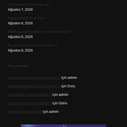
Grekoromen Güreş kac kg ?
Ağustos 7, 2026
Franz Joseph’a ne oldu ?
Ağustos 6, 2026
Kuran’da bahsedilmeyen iki varlık nedir ?
Ağustos 6, 2026
Bu yıl kiraz Festivali ne zaman ?
Ağustos 6, 2026
Son yorumlar
Edward sendromu nasıl anlaşılır ?
için
admin
Edward sendromu nasıl anlaşılır ?
için
Doru
Cassowary neden tehlikeli ?
için
admin
Cassowary neden tehlikeli ?
için
Gülru
Harire kahvesi nedir ?
için
admin