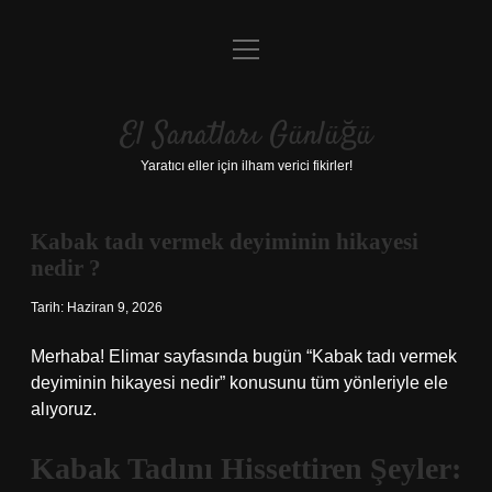
menüyü
Anasayfa
aç
Gizlilik Politikası
El Sanatları Günlüğü
Yasal Uyarı
Yaratıcı eller için ilham verici fikirler!
Hakkımızda
Kabak tadı vermek deyiminin hikayesi
nedir ?
Tarih: Haziran 9, 2026
Merhaba! Elimar sayfasında bugün “Kabak tadı vermek
deyiminin hikayesi nedir” konusunu tüm yönleriyle ele
alıyoruz.
Kabak Tadını Hissettiren Şeyler: