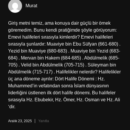
Murat
Giriş metni temiz, ama konuya dair güçlü bir örnek
göremedim. Bunu kendi pratiğimde şöyle görüyorum:
Emevi halifeleri sırasıyla kimlerdir? Emevi halifeleri
sırasıyla şunlardır: Muaviye bin Ebu Süfyan (661-680) .
Yezid bin Muaviye (680-683) . Muaviye bin Yezid (683-
684) . Mervan bin Hakem (684-685) . Abdülmelik (685-
705) . Velid bin Abdülmelik (705-715) . Süleyman bin
Abdülmelik (715-717) . Halifelikler nelerdir? Halifelikler
üç ana döneme ayrılır: Dört Halife Dönemi : Hz.
Muhammed’in vefatından sonra İslam dünyasının
liderliğini üstlenen ilk dört halife dönemi. Bu halifeler
sırasıyla Hz. Ebubekir, Hz. Ömer, Hz. Osman ve Hz. Ali
‘dir.
Aralık 23, 2025
Yanıtla