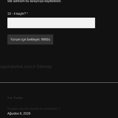
site adresim bu tarayıcıya kaydedilsin.
10 - 4 kaçtır?
*
ugurlukoltuk.com.tr
Sitemap
Sidebar
Son Yazılar
Kuşlara yemek olarak ne verebiliriz ?
Ağustos 8, 2026