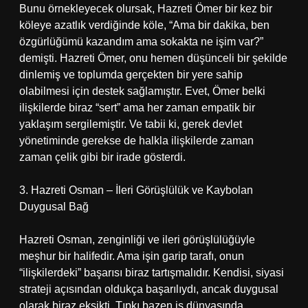
Bunu örnekleyecek olursak, Hazreti Ömer bir kez bir
köleye azatlık verdiğinde köle, “Ama bir dakika, ben
özgürlüğümü kazandım ama sokakta ne işim var?”
demişti. Hazreti Ömer, onu hemen düşünceli bir şekilde
dinlemiş ve toplumda gerçekten bir yere sahip
olabilmesi için destek sağlamıştır. Evet, Ömer belki
ilişkilerde biraz “sert” ama her zaman empatik bir
yaklaşım sergilemiştir. Ve tabii ki, gerek devlet
yönetiminde gerekse de halkla ilişkilerde zaman
zaman çelik gibi bir irade gösterdi.
3. Hazreti Osman – İleri Görüşlülük ve Kaybolan
Duygusal Bağ
Hazreti Osman, zenginliği ve ileri görüşlülüğüyle
meşhur bir halifedir. Ama işin garip tarafı, onun
“ilişkilerdeki” başarısı biraz tartışmalıdır. Kendisi, siyasi
strateji açısından oldukça başarılıydı, ancak duygusal
olarak biraz eksikti. Tıpkı bazen iş dünyasında