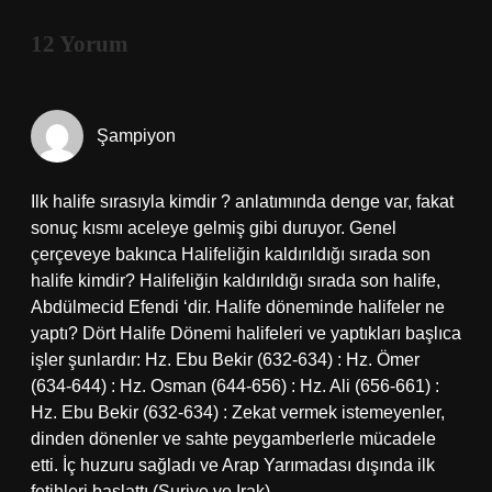
12 Yorum
Şampiyon
Ilk halife sırasıyla kimdir ? anlatımında denge var, fakat
sonuç kısmı aceleye gelmiş gibi duruyor. Genel
çerçeveye bakınca Halifeliğin kaldırıldığı sırada son
halife kimdir? Halifeliğin kaldırıldığı sırada son halife,
Abdülmecid Efendi ‘dir. Halife döneminde halifeler ne
yaptı? Dört Halife Dönemi halifeleri ve yaptıkları başlıca
işler şunlardır: Hz. Ebu Bekir (632-634) : Hz. Ömer
(634-644) : Hz. Osman (644-656) : Hz. Ali (656-661) :
Hz. Ebu Bekir (632-634) : Zekat vermek istemeyenler,
dinden dönenler ve sahte peygamberlerle mücadele
etti. İç huzuru sağladı ve Arap Yarımadası dışında ilk
fetihleri başlattı (Suriye ve Irak).