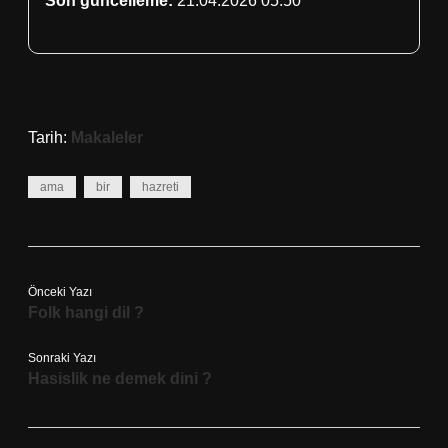
Son guncelleme:
21.04.2026 05:50
Tarih:
Makaleler
ama
bir
hazreti
Önceki Yazı
Folk hangi dil ?
Sonraki Yazı
Hasislik ne demek dini ?