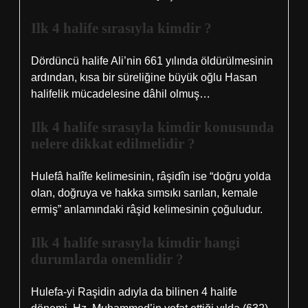
Ilk 4 halife sırasıyla kimdir ?
Dördüncü halife Ali’nin 661 yılında öldürülmesinin
ardından, kısa bir süreliğine büyük oğlu Hasan
halifelik mücadelesine dâhil olmuş…
Ilk 4 halife sırasıyla kimdir konusunda
nelere dikkat edilmelidir ?
Hulefâ halîfe kelimesinin, râşidîn ise “doğru yolda
olan, doğruya ve hakka sımsıkı sarılan, kemale
ermiş” anlamındaki râşid kelimesinin çoğuludur.
Ilk 4 halife sırasıyla kimdir hangi
durumlarda onemlidir ?
Hulefa-yi Raşidin adıyla da bilinen 4 halife