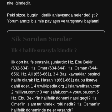
niteliğindedir.
Peki sizce, bugün liderlik anlayışında neler değişti?
Yorumlarınızı bizimle paylaşın ve tartışmayı başlatın!
Sik Sorulan Sorular
Ilk 4 halife sırasıyla kimdir ?
İlk dört halife sırasıyla şunlardır: Hz. Ebu Bekir
(632-634). Hz. Ömer (634-644). Hz. Osman (644-
656). Hz. Ali (656-661). 3 4 Bazı kaynaklar, beşinci
halife olarak Hz. Hasan ‘ı (661-661) da bu listeye
dahil eder. 1 4 tr.wikipedia.org 1 islamveihsan.com
2 milliyet.com.tr 3 yenisafak.com 4 youtube.com 5
Hz. Ebu Bekir’in halifelik dönemi nasıl geçti? Hz.
Ömer’in İslam tarihindeki rolü nedir? Hz. Osman’ın
halifelik döneminde neler yaşandı?