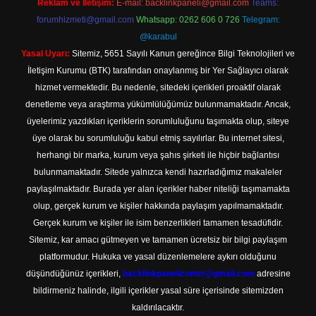
Reklam ve İletişim:
E-mail:
backlinkpaneli@gmail.com
Teams:
forumhizmeti@gmail.com
Whatsapp: 0262 606 0 726
Telegram:
@karabul
Yasal Uyarı:
Sitemiz, 5651 Sayılı Kanun gereğince Bilgi Teknolojileri ve
İletişim Kurumu (BTK) tarafından onaylanmış bir Yer Sağlayıcı olarak
hizmet vermektedir. Bu nedenle, sitedeki içerikleri proaktif olarak
denetleme veya araştırma yükümlülüğümüz bulunmamaktadır. Ancak,
üyelerimiz yazdıkları içeriklerin sorumluluğunu taşımakta olup, siteye
üye olarak bu sorumluluğu kabul etmiş sayılırlar. Bu internet sitesi,
herhangi bir marka, kurum veya şahıs şirketi ile hiçbir bağlantısı
bulunmamaktadır. Sitede yalnızca kendi hazırladığımız makaleler
paylaşılmaktadır. Burada yer alan içerikler haber niteliği taşımamakta
olup, gerçek kurum ve kişiler hakkında paylaşım yapılmamaktadır.
Gerçek kurum ve kişiler ile isim benzerlikleri tamamen tesadüfidir.
Sitemiz, kar amacı gütmeyen ve tamamen ücretsiz bir bilgi paylaşım
platformudur. Hukuka ve yasal düzenlemelere aykırı olduğunu
düşündüğünüz içerikleri,
backlinkpanelicomtr@gmail.com
adresine
bildirmeniz halinde, ilgili içerikler yasal süre içerisinde sitemizden
kaldırılacaktır.