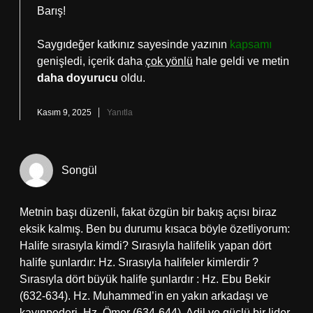
Barış!
Saygıdeğer katkınız sayesinde yazının
kapsamı
genişledi, içerik daha
çok yönlü
hale geldi ve metin
daha doyurucu
oldu.
Kasım 9, 2025
Yanıtla
Songül
Metnin başı düzenli, fakat özgün bir bakış açısı biraz
eksik kalmış. Ben bu durumu kısaca böyle özetliyorum:
Halife sırasıyla kimdi? Sırasıyla halifelik yapan dört
halife şunlardır: Hz. Sırasıyla halifeler kimlerdir ?
Sırasıyla dört büyük halife şunlardır : Hz. Ebu Bekir
(632-634). Hz. Muhammed’in en yakın arkadaşı ve
kayınpederi. Hz. Ömer (634-644). Adil ve güçlü bir lider