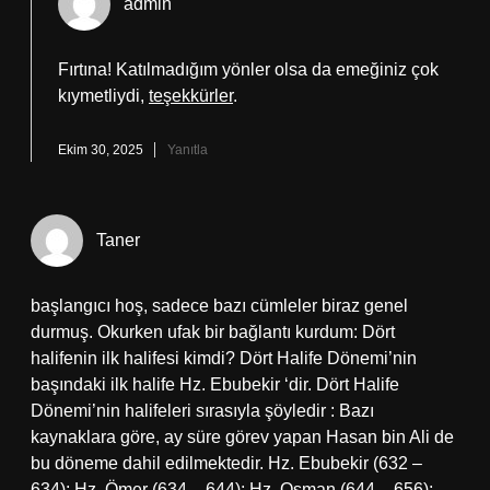
admin
Fırtına! Katılmadığım yönler olsa da emeğiniz çok
kıymetliydi,
teşekkürler
.
Ekim 30, 2025
Yanıtla
Taner
başlangıcı hoş, sadece bazı cümleler biraz genel
durmuş. Okurken ufak bir bağlantı kurdum: Dört
halifenin ilk halifesi kimdi? Dört Halife Dönemi’nin
başındaki ilk halife Hz. Ebubekir ‘dir. Dört Halife
Dönemi’nin halifeleri sırasıyla şöyledir : Bazı
kaynaklara göre, ay süre görev yapan Hasan bin Ali de
bu döneme dahil edilmektedir. Hz. Ebubekir (632 –
634); Hz. Ömer (634 – 644); Hz. Osman (644 – 656);