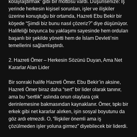
kolaylaştırmak” gibi bir mottosu vardı. Düşünsenize: İş
yerinde herkesin kişisel sorunları, işler ve ilişkiler
üzerine konuştuğu bir ortamda, Hazreti Ebu Bekir bir
köşede “Şimdi biz bunu nasıl çözeriz?” diye düşünüyor.
Halifeliği boyunca bu yaklaşımı sayesinde hem orduları
başarılı bir şekilde yönetti hem de İslam Devleti’nin
temellerini sağlamlaştırdı.
2. Hazreti Ömer – Herkesin Sözünü Duyan, Ama Net
Kararlar Alan Lider
Bir sonraki halife Hazreti Ömer. Ebu Bekir’in aksine,
Hazreti Ömer biraz daha “sert” bir lider olarak tanınır,
ama bu “sertlik” aslında onun olaylara çok
derinlemesine bakmasından kaynaklanır. Ömer, tıpkı bir
erkek gibi net kararlar alırken, işin sosyal boyutunu da
göz ardı etmezdi. O, “İlişkiler önemli ama iş
çözülmeden işler yoluna girmez” diyebilecek bir liderdi.