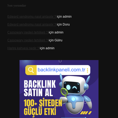
Son yorumlar
Edward sendromu nasıl anlaşılır ?
için
admin
Edward sendromu nasıl anlaşılır ?
için
Doru
Cassowary neden tehlikeli ?
için
admin
Cassowary neden tehlikeli ?
için
Gülru
Harire kahvesi nedir ?
için
admin