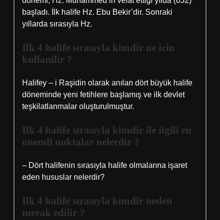
dönemi, Hz. Muhammed’in vefat ettiği yılda (632)
başladı. İlk halife Hz. Ebu Bekir’dir. Sonraki
yıllarda sırasıyla Hz.
Ilk 4 halife sırasıyla kimdir ne icin
kullanilir ?
Halifey – i Raşidin olarak anılan dört büyük halife
döneminde yeni fetihlere başlamış ve ilk devlet
teşkilatlanmalar oluşturulmuştur.
Ilk 4 halife sırasıyla kimdir ile ilgili en
onemli noktalar nelerdir ?
– Dört halifenin sırasıyla halife olmalarına işaret
eden hususlar nelerdir?
Ilk 4 halife sırasıyla kimdir neden
merak edilir ?