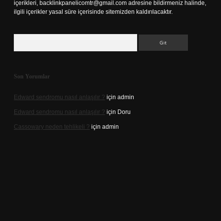
içerikleri,
backlinkpanelicomtr@gmail.com
adresine bildirmeniz halinde,
ilgili içerikler yasal süre içerisinde sitemizden kaldırılacaktır.
Arama
Son Yorumlar
Edward sendromu nasıl anlaşılır ?
için
admin
Edward sendromu nasıl anlaşılır ?
için
Doru
Cassowary neden tehlikeli ?
için
admin
xper giriş adresi
betexper.xyz
m elexbet