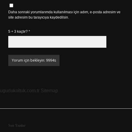
Daha sonraki yorumlarımda kullanılması için adım, e-posta adresim ve
site adresim bu tarayıcıya kaydedilsin.
5 + 3 kaçtır?
*
ugurlukoltuk.com.tr
Sitemap
Sidebar
Son Yazılar