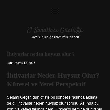
menüyü
Anasayfa
aç
Gizlilik Politikası
El Sanatları Günlüğü
Yasal Uyarı
Yaratıcı eller için ilham verici fikirler!
Hakkımızda
İhtiyarlar neden huysuz olur ?
Tarih: Mayıs 18, 2026
İhtiyarlar Neden Huysuz Olur?
Küresel ve Yerel Perspektif
Selam! Geçen gün ofiste bir sohbet sırasında aklıma
geldi, ihtiyarlar neden huysuz olur sorusu. Aslında bu
konuya kafayı takınca hem Türkiye’yi hem de dünyanın