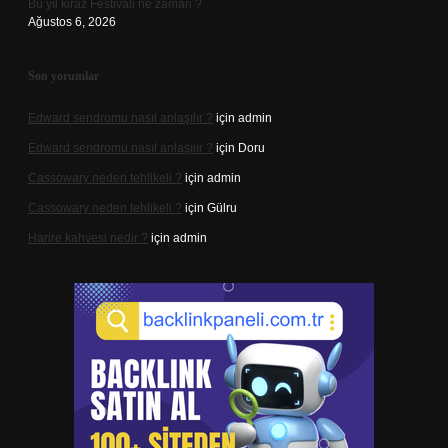
Bu yıl kiraz Festivali ne zaman ?
Ağustos 6, 2026
Son yorumlar
Edward sendromu nasıl anlaşılır ?
için
admin
Edward sendromu nasıl anlaşılır ?
için
Doru
Cassowary neden tehlikeli ?
için
admin
Cassowary neden tehlikeli ?
için
Gülru
Harire kahvesi nedir ?
için
admin