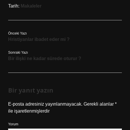
Tarih:
Makaleler
Önceki Yazı
Hristiyanlar ibadet eder mi ?
Sonraki Yazı
Bir ilişki ne kadar sürede oturur ?
Bir yanıt yazın
E-posta adresiniz yayınlanmayacak.
Gerekli alanlar
*
ile işaretlenmişlerdir
Yorum