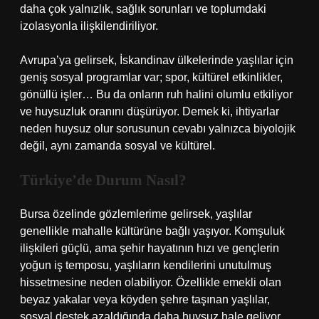
daha çok yalnızlık, sağlık sorunları ve toplumdaki
izolasyonla ilişkilendiriliyor.
Avrupa’ya gelirsek, İskandinav ülkelerinde yaşlılar için
geniş sosyal programlar var; spor, kültürel etkinlikler,
gönüllü işler… Bu da onların ruh halini olumlu etkiliyor
ve huysuzluk oranını düşürüyor. Demek ki, ihtiyarlar
neden huysuz olur sorusunun cevabı yalnızca biyolojik
değil, aynı zamanda sosyal ve kültürel.
Türkiye’de Durum Nasıl?
Bursa özelinde gözlemlerime gelirsek, yaşlılar
genellikle mahalle kültürüne bağlı yaşıyor. Komşuluk
ilişkileri güçlü, ama şehir hayatının hızı ve gençlerin
yoğun iş temposu, yaşlıların kendilerini unutulmuş
hissetmesine neden olabiliyor. Özellikle emekli olan
beyaz yakalar veya köyden şehre taşınan yaşlılar,
sosyal destek azaldığında daha huysuz hale geliyor.