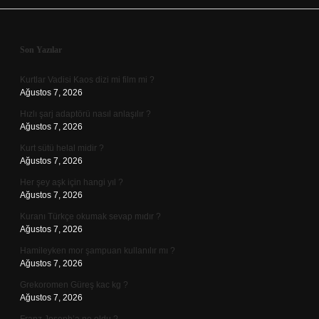
Sidebar
Son Yazılar
Kurtlar Vadisi Kaos dizi mi film mi ?
Ağustos 7, 2026
Hızlı şarj adaptörü nasıl anlaşılır ?
Ağustos 7, 2026
Kurt sütü helal midir ?
Ağustos 7, 2026
Her şey aşk için hangi yıl ?
Ağustos 7, 2026
Kuranı Türkçe okumak sevap mıdır ?
Ağustos 7, 2026
Hamileyken mor şampuan kullanılır mı ?
Ağustos 7, 2026
Grekoromen Güreş kac kg ?
Ağustos 7, 2026