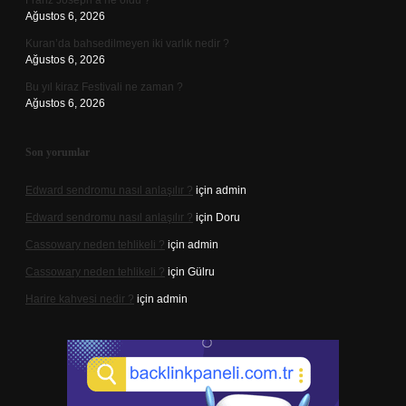
Franz Joseph’a ne oldu ?
Ağustos 6, 2026
Kuran’da bahsedilmeyen iki varlık nedir ?
Ağustos 6, 2026
Bu yıl kiraz Festivali ne zaman ?
Ağustos 6, 2026
Son yorumlar
Edward sendromu nasıl anlaşılır ?
için
admin
Edward sendromu nasıl anlaşılır ?
için
Doru
Cassowary neden tehlikeli ?
için
admin
Cassowary neden tehlikeli ?
için
Gülru
Harire kahvesi nedir ?
için
admin