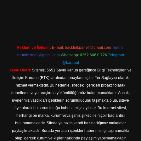
si
betexper.xyz
m elexbet
Reklam ve İletişim:
E-mail:
backlinkpaneli@gmail.com
Teams:
forumhizmeti@gmail.com
Whatsapp: 0262 606 0 726
Telegram:
@karabul
Yasal Uyarı:
Sitemiz, 5651 Sayılı Kanun gereğince Bilgi Teknolojileri ve
İletişim Kurumu (BTK) tarafından onaylanmış bir Yer Sağlayıcı olarak
hizmet vermektedir. Bu nedenle, sitedeki içerikleri proaktif olarak
denetleme veya araştırma yükümlülüğümüz bulunmamaktadır. Ancak,
üyelerimiz yazdıkları içeriklerin sorumluluğunu taşımakta olup, siteye
üye olarak bu sorumluluğu kabul etmiş sayılırlar. Bu internet sitesi,
herhangi bir marka, kurum veya şahıs şirketi ile hiçbir bağlantısı
bulunmamaktadır. Sitede yalnızca kendi hazırladığımız makaleler
paylaşılmaktadır. Burada yer alan içerikler haber niteliği taşımamakta
olup, gerçek kurum ve kişiler hakkında paylaşım yapılmamaktadır.