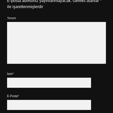
E-posta adresiniz yayınlanmayacak.
Gerekli alanlar
*
ile işaretlenmişlerdir
Yorum
İsim*
E-Posta*