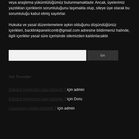
veya araştırma yükümlülüğümüz bulunmamaktadır. Ancak, üyelerimiz
yazdıkları içeriklerin sorumluluğunu taşımakta olup, siteye üye olarak bu
sorumluluğu kabul etmiş sayılırlar.
Hukuka ve yasal düzenlemelere aykırı olduğunu düşündüğünüz
içerikleri,
backlinkpanelicomtr@gmail.com
adresine bildirmeniz halinde,
ilgili içerikler yasal süre içerisinde sitemizden kaldırılacaktır.
Arama
Son Yorumlar
Edward sendromu nasıl anlaşılır ?
için
admin
Edward sendromu nasıl anlaşılır ?
için
Doru
Cassowary neden tehlikeli ?
için
admin