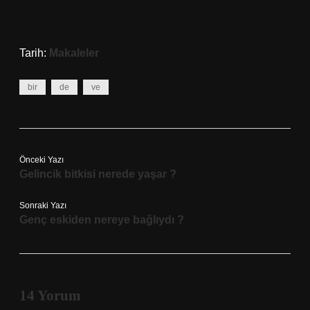
Tarih:
Makaleler
bir
de
ve
Önceki Yazı
Gelincik bitkisi nerede yaşar ?
Sonraki Yazı
Genç eskiden nereye bağlıydı ?
14 Yorum