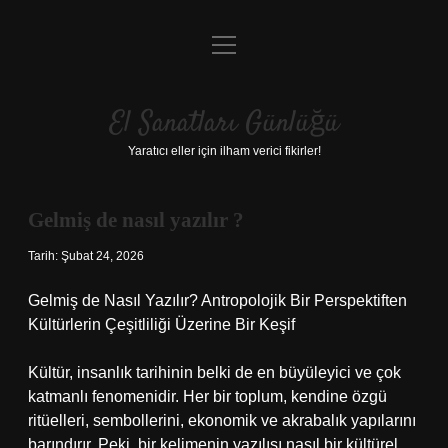
menüyü
Anasayfa
aç
Gizlilik Politikası
El Sanatları Günlüğü
Yasal Uyarı
Yaratıcı eller için ilham verici fikirler!
Hakkımızda
Gelmiş de nasıl yazılır ?
Tarih: Şubat 24, 2026
Gelmiş de Nasıl Yazılır? Antropolojik Bir Perspektiften
Kültürlerin Çeşitliliği Üzerine Bir Keşif
Kültür, insanlık tarihinin belki de en büyüleyici ve çok
katmanlı fenomenidir. Her bir toplum, kendine özgü
ritüelleri, sembollerini, ekonomik ve akrabalık yapılarını
barındırır. Peki, bir kelimenin yazılışı nasıl bir kültürel