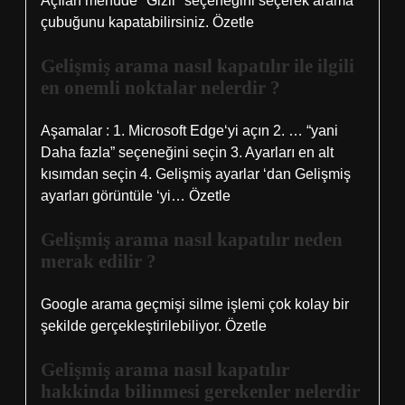
Açılan menüde "Gizli" seçeneğini seçerek arama
çubuğunu kapatabilirsiniz. Özetle
Gelişmiş arama nasıl kapatılır ile ilgili
en onemli noktalar nelerdir ?
Aşamalar : 1. Microsoft Edge‘yi açın 2. … “yani
Daha fazla” seçeneğini seçin 3. Ayarları en alt
kısımdan seçin 4. Gelişmiş ayarlar ‘dan Gelişmiş
ayarları görüntüle ‘yi… Özetle
Gelişmiş arama nasıl kapatılır neden
merak edilir ?
Google arama geçmişi silme işlemi çok kolay bir
şekilde gerçekleştirilebiliyor. Özetle
Gelişmiş arama nasıl kapatılır
hakkinda bilinmesi gerekenler nelerdir