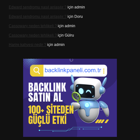
Edward sendromu nasıl anlaşılır ?
için
admin
Edward sendromu nasıl anlaşılır ?
için
Doru
Cassowary neden tehlikeli ?
için
admin
Cassowary neden tehlikeli ?
için
Gülru
Harire kahvesi nedir ?
için
admin