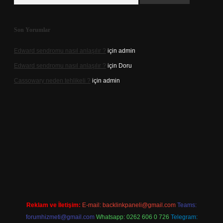
Son Yorumlar
Edward sendromu nasıl anlaşılır ?
için
admin
Edward sendromu nasıl anlaşılır ?
için
Doru
Cassowary neden tehlikeli ?
için
admin
exper.xyz
m elexbet
Reklam ve İletişim:
E-mail:
backlinkpaneli@gmail.com
Teams:
forumhizmeti@gmail.com
Whatsapp: 0262 606 0 726
Telegram: