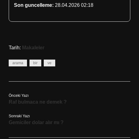
Son guncelleme:
28.04.2026 02:18
Tarih:
Makaleler
arama
bir
ve
Önceki Yazı
Raf bulmaca ne demek ?
Sonraki Yazı
Gemiciler dolar alır mı ?