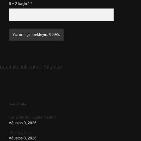
6 + 2 kaçtır?
*
ugurlukoltuk.com.tr
Sitemap
Sidebar
Son Yazılar
kök 2’nin tam değeri nedir ?
Ağustos 9, 2026
Troll suç mu ?
Ağustos 8, 2026