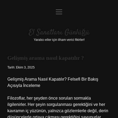
menüyü
Anasayfa
aç
Gizlilik Politikası
El Sanatları Günlüğü
Yasal Uyarı
Yaratıcı eller için ilham verici fikirler!
Hakkımızda
Gelişmiş arama nasıl kapatılır ?
Tarih: Ekim 3, 2025
Gelişmiş Arama Nasıl Kapatılır? Felsefi Bir Bakış
Açısıyla İnceleme
Filozoflar, her şeyden önce soruları sormakla
ilgilenirler. Her şeyin sorgulanması gerektiğini ve her
kavramın iç yüzünün, yalnızca gözlemlerle değil, derin
düşüncelerle ortaya çıkması gerektiğini savunurlar.