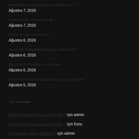
Hamileyken mor şampuan kullanılır mı ?
Ağustos 7, 2026
Grekoromen Güreş kac kg ?
Ağustos 7, 2026
Franz Joseph’a ne oldu ?
Ağustos 6, 2026
Kuran’da bahsedilmeyen iki varlık nedir ?
Ağustos 6, 2026
Bu yıl kiraz Festivali ne zaman ?
Ağustos 6, 2026
Bartın merkezden Güzelcehisar’a nasıl gidilir ?
Ağustos 5, 2026
Son yorumlar
Edward sendromu nasıl anlaşılır ?
için
admin
Edward sendromu nasıl anlaşılır ?
için
Doru
Cassowary neden tehlikeli ?
için
admin