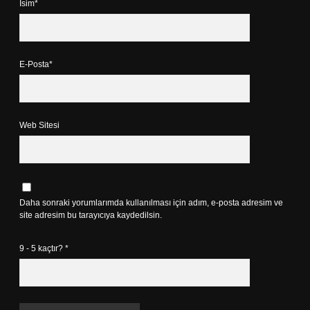
İsim*
E-Posta*
Web Sitesi
Daha sonraki yorumlarımda kullanılması için adım, e-posta adresim ve
site adresim bu tarayıcıya kaydedilsin.
9 - 5 kaçtır?
*