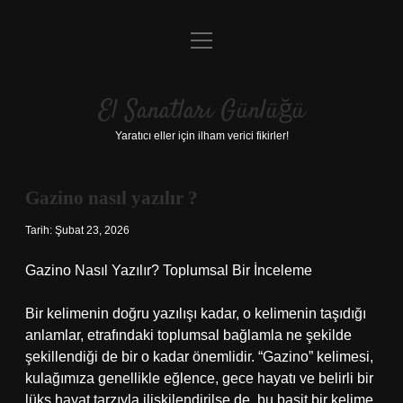
menüyü
Anasayfa
aç
Gizlilik Politikası
El Sanatları Günlüğü
Yasal Uyarı
Yaratıcı eller için ilham verici fikirler!
Hakkımızda
Gazino nasıl yazılır ?
Tarih: Şubat 23, 2026
Gazino Nasıl Yazılır? Toplumsal Bir İnceleme
Bir kelimenin doğru yazılışı kadar, o kelimenin taşıdığı
anlamlar, etrafındaki toplumsal bağlamla ne şekilde
şekillendiği de bir o kadar önemlidir. “Gazino” kelimesi,
kulağımıza genellikle eğlence, gece hayatı ve belirli bir
lüks hayat tarzıyla ilişkilendirilse de, bu basit bir kelime