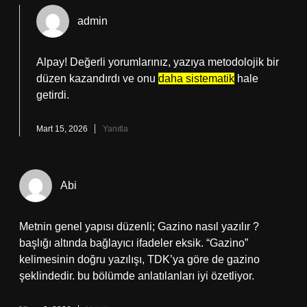
admin
Alpay! Değerli yorumlarınız, yazıya metodolojik bir
düzen kazandırdı ve onu
daha sistematik
hale
getirdi.
Mart 15, 2026
Yanıtla
Abi
Metnin genel yapısı düzenli; Gazino nasıl yazılır ?
başlığı altında bağlayıcı ifadeler eksik. “Gazino”
kelimesinin doğru yazılışı, TDK’ya göre de gazino
şeklindedir. bu bölümde anlatılanları iyi özetliyor.