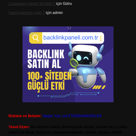
Cassowary neden tehlikeli ?
için
Gülru
Harire kahvesi nedir ?
için
admin
Reklam ve İletişim:
Skype: live:.cid.575569c608265c69
Yasal Uyarı:
Bu internet sitesi, herhangi bir marka, kurum veya şahıs
şirketi ile hiçbir bağlantısı bulunmamaktadır. Sitede yalnızca kendi