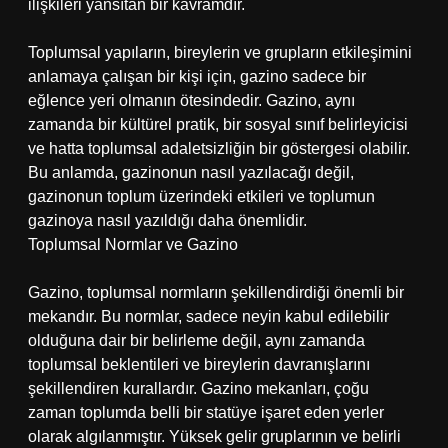
ilişkileri yansıtan bir kavramdır.
Toplumsal yapıların, bireylerin ve grupların etkileşimini
anlamaya çalışan bir kişi için, gazino sadece bir
eğlence yeri olmanın ötesindedir. Gazino, aynı
zamanda bir kültürel pratik, bir sosyal sınıf belirleyicisi
ve hatta toplumsal adaletsizliğin bir göstergesi olabilir.
Bu anlamda, gazinonun nasıl yazılacağı değil,
gazinonun toplum üzerindeki etkileri ve toplumun
gazinoya nasıl yazıldığı daha önemlidir.
Toplumsal Normlar ve Gazino
Gazino, toplumsal normların şekillendirdiği önemli bir
mekandır. Bu normlar, sadece neyin kabul edilebilir
olduğuna dair bir belirleme değil, aynı zamanda
toplumsal beklentileri ve bireylerin davranışlarını
şekillendiren kurallardır. Gazino mekanları, çoğu
zaman toplumda belli bir statüye işaret eden yerler
olarak algılanmıştır. Yüksek gelir gruplarının ve belirli