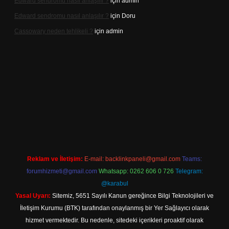
Edward sendromu nasıl anlaşılır ?
için
admin
Edward sendromu nasıl anlaşılır ?
için
Doru
Cassowary neden tehlikeli ?
için
admin
si
betexper.xyz
m elexbet
Reklam ve İletişim:
E-mail:
backlinkpaneli@gmail.com
Teams:
forumhizmeti@gmail.com
Whatsapp: 0262 606 0 726
Telegram:
@karabul
Yasal Uyarı:
Sitemiz, 5651 Sayılı Kanun gereğince Bilgi Teknolojileri ve
İletişim Kurumu (BTK) tarafından onaylanmış bir Yer Sağlayıcı olarak
hizmet vermektedir. Bu nedenle, sitedeki içerikleri proaktif olarak