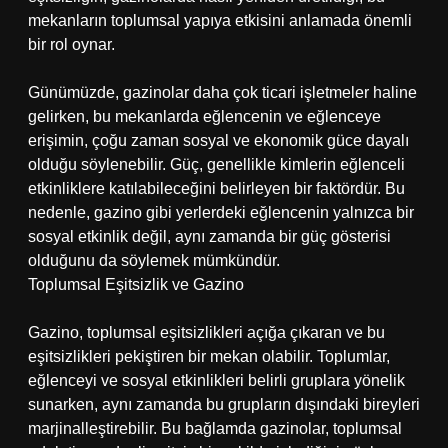
mekanların toplumsal yapıya etkisini anlamada önemli
bir rol oynar.
Günümüzde, gazinolar daha çok ticari işletmeler haline
gelirken, bu mekanlarda eğlencenin ve eğlenceye
erişimin, çoğu zaman sosyal ve ekonomik güce dayalı
olduğu söylenebilir. Güç, genellikle kimlerin eğlenceli
etkinliklere katılabileceğini belirleyen bir faktördür. Bu
nedenle, gazino gibi yerlerdeki eğlencenin yalnızca bir
sosyal etkinlik değil, aynı zamanda bir güç gösterisi
olduğunu da söylemek mümkündür.
Toplumsal Eşitsizlik ve Gazino
Gazino, toplumsal eşitsizlikleri açığa çıkaran ve bu
eşitsizlikleri pekiştiren bir mekan olabilir. Toplumlar,
eğlenceyi ve sosyal etkinlikleri belirli gruplara yönelik
sunarken, aynı zamanda bu grupların dışındaki bireyleri
marjinalleştirebilir. Bu bağlamda gazinolar, toplumsal