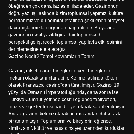
öbeğinden çok daha fazlasını ifade eder. Gazinonun
doğru yazılışı, aslında bizim toplumsal yapımız, kültürel
normlarımız ve bu normlar etrafında şekillenen bireysel
davranışlarımızla doğrudan bağlantılıdır. Bu yazıda,
gazinonun nasıl yazıldığına dair toplumsal bir
perspektif geliştirecek, toplumsal yapılarla etkileşimini
derinlemesine ele alacağız.
Gazino Nedir? Temel Kavramların Tanımı
Gazino, dilsel olarak bir eğlence yeri, bir eğlence
mekanı olarak tanımlanabilir. Kelime, aslında köken
olarak Fransızca “casino”dan türetilmiştir. Gazino, 19.
yüzyılda Osmanlı İmparatorluğu’nda, daha sonra ise
Türkiye Cumhuriyeti’nde çeşitli eğlence faaliyetleri,
müzik ve gösteriler sunan bir yer olarak kabul edilmiştir.
Ancak gazino, kelime olarak bir mekandan daha fazla
bir anlam taşır: Toplumların ve bireylerin eğlence,
kimlik, sınıf, kültür ve hatta cinsiyet üzerinden kurdukları