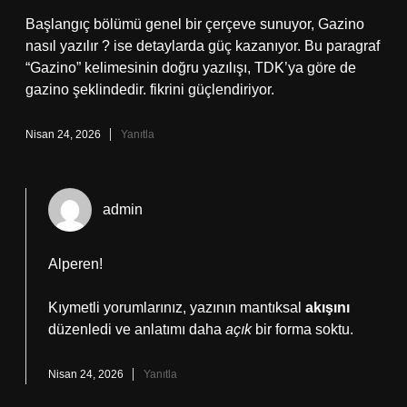
Başlangıç bölümü genel bir çerçeve sunuyor, Gazino
nasıl yazılır ? ise detaylarda güç kazanıyor. Bu paragraf
“Gazino” kelimesinin doğru yazılışı, TDK’ya göre de
gazino şeklindedir. fikrini güçlendiriyor.
Nisan 24, 2026
Yanıtla
admin
Alperen!
Kıymetli yorumlarınız, yazının mantıksal
akışını
düzenledi ve anlatımı daha
açık
bir forma soktu.
Nisan 24, 2026
Yanıtla