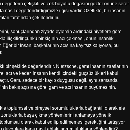
 değerlerin çelişkili ve çok boyutlu doğasını gözler önüne serer.
 nasıl değerlendirdiğimizle ilgisi vardır. Özellikle, bir insanın
rı tarafından şekillendirilir.
erini, sonuçlarından ziyade eylemin ardındaki niyetlere göre
la ilişkilidir çünkü bir kişinin acı çekmesi, onun insanlık
ğer bir insan, başkalarının acısına kayıtsız kalıyorsa, bu
r.
klı bir şekilde değerlendirir. Nietzsche, gamı insanın zaaflarının
e, acı ve keder, insanın kendi içindeki güçsüzlükleri kabul
araçtır. Gam, sadece bir kayıp duygusu değil, aynı zamanda
he’nin bakış açısına göre, gam ve acı insanın büyümesinin,
kle toplumsal ve bireysel sorumluluklarla bağlantılı olarak ele
al zorluklarla başa çıkma yöntemlerini anlamaya yönelik
oplumsal olarak kabul edilip edilmemesi gerektiğini tartışıyor.
 bu duygulara karşı nasıl ahlaki sorumluluklarla yönlendirir?