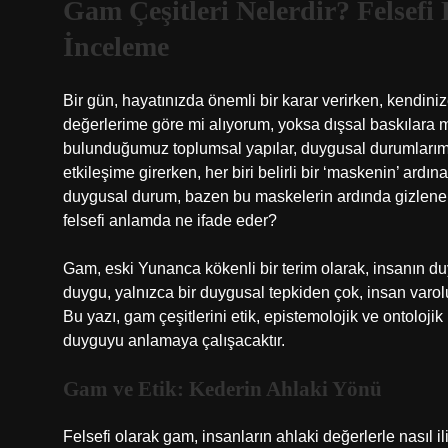
Gam Çeşitleri Nelerdir? Felsefi 
İnceleme
Bir gün, hayatınızda önemli bir karar verirken, kendin
değerlerime göre mi alıyorum, yoksa dışsal baskılara 
bulunduğumuz toplumsal yapılar, duygusal durumlarımız 
etkileşime girerken, her biri belirli bir ‘maskenin’ ardı
duygusal durum, bazen bu maskelerin ardında gizlenen 
felsefi anlamda ne ifade eder?
Gam, eski Yunanca kökenli bir terim olarak, insanın du
duygu, yalnızca bir duygusal tepkiden çok, insan varo
Bu yazı, gam çeşitlerini etik, epistemolojik ve ontolojik
duyguyu anlamaya çalışacaktır.
Gam ve Etik: Kederin Ahlaki Yönü
Felsefi olarak gam, insanların ahlaki değerlerle nasıl ili