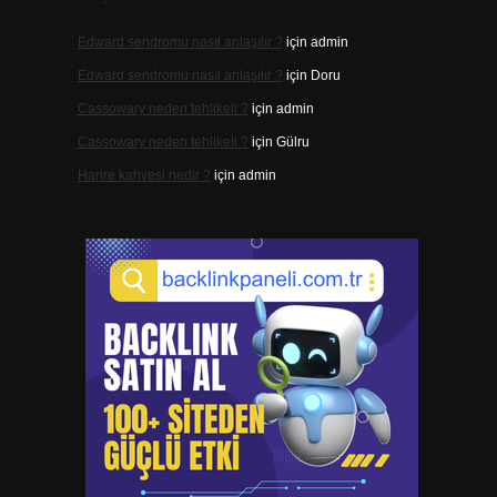
Edward sendromu nasıl anlaşılır ?
için
admin
Edward sendromu nasıl anlaşılır ?
için
Doru
Cassowary neden tehlikeli ?
için
admin
Cassowary neden tehlikeli ?
için
Gülru
Harire kahvesi nedir ?
için
admin