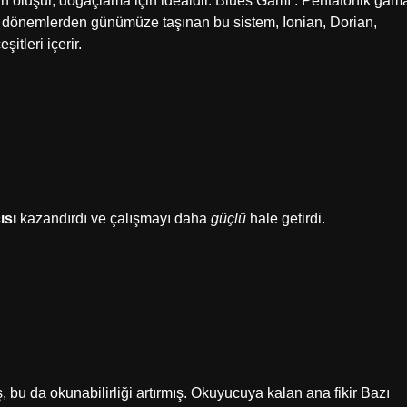
dan oluşur, doğaçlama için idealdir. Blues Gamı : Pentatonik gam
ik dönemlerden günümüze taşınan bu sistem, Ionian, Dorian,
itleri içerir.
ısı
kazandırdı ve çalışmayı daha
güçlü
hale getirdi.
 bu da okunabilirliği artırmış. Okuyucuya kalan ana fikir Bazı