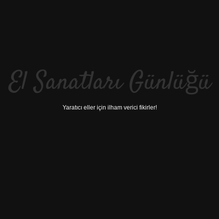
El Sanatları Günlüğü
Yaratıcı eller için ilham verici fikirler!
betci