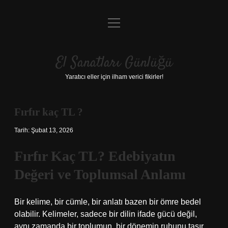
menüyü
Anasayfa
aç
Gizlilik Politikası
El Sanatları Günlüğü
Yasal Uyarı
Yaratıcı eller için ilham verici fikirler!
Hakkımızda
Fırfır kaç TL ?
Tarih: Şubat 13, 2026
Fırfır Kaç TL? Edebiyatın
Değeri ve Toplumsal Anlamı
Bir kelime, bir cümle, bir anlatı bazen bir ömre bedel
olabilir. Kelimeler, sadece bir dilin ifade gücü değil,
aynı zamanda bir toplumun, bir dönemin ruhunu taşır.