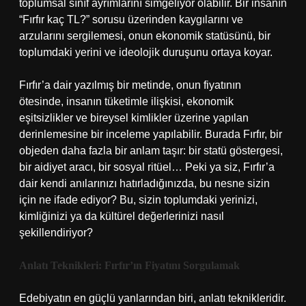
toplumsal sınıf ayrımlarını simgeliyor olabilir. Bir insanın
“Fırfır kaç TL?” sorusu üzerinden kaygılarını ve
arzularını sergilemesi, onun ekonomik statüsünü, bir
toplumdaki yerini ve ideolojik duruşunu ortaya koyar.
Fırfır’a dair yazılmış bir metinde, onun fiyatının
ötesinde, insanın tüketimle ilişkisi, ekonomik
eşitsizlikler ve bireysel kimlikler üzerine yapılan
derinlemesine bir inceleme yapılabilir. Burada Fırfır, bir
objeden daha fazla bir anlam taşır: bir statü göstergesi,
bir aidiyet aracı, bir sosyal ritüel… Peki ya siz, Fırfır’a
dair kendi anılarınızı hatırladığınızda, bu nesne sizin
için ne ifade ediyor? Bu, sizin toplumdaki yerinizi,
kimliğinizi ya da kültürel değerlerinizi nasıl
şekillendiriyor?
Anlatı Teknikleri: Fırfır’ın Fiyatını Sorgulamak
Edebiyatın en güçlü yanlarından biri, anlatı teknikleridir.