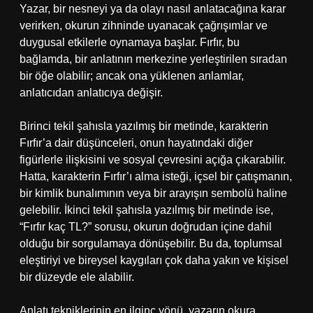
Yazar, bir nesneyi ya da olayı nasıl anlatacağına karar
verirken, okurun zihninde uyanacak çağrışımlar ve
duygusal etkilerle oynamaya başlar. Fırfır, bu
bağlamda, bir anlatının merkezine yerleştirilen sıradan
bir öğe olabilir; ancak ona yüklenen anlamlar,
anlatıcıdan anlatıcıya değişir.
Birinci tekil şahısla yazılmış bir metinde, karakterin
Fırfır’a dair düşünceleri, onun hayatındaki diğer
figürlerle ilişkisini ve sosyal çevresini açığa çıkarabilir.
Hatta, karakterin Fırfır’ı alma isteği, içsel bir çatışmanın,
bir kimlik bunalımının veya bir arayışın sembolü haline
gelebilir. İkinci tekil şahısla yazılmış bir metinde ise,
“Fırfır kaç TL?” sorusu, okurun doğrudan içine dahil
olduğu bir sorgulamaya dönüşebilir. Bu da, toplumsal
eleştiriyi ve bireysel kaygıları çok daha yakın ve kişisel
bir düzeyde ele alabilir.
Anlatı tekniklerinin en ilginç yönü, yazarın okura