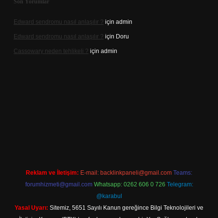
Son Yorumlar
Edward sendromu nasıl anlaşılır ?
için
admin
Edward sendromu nasıl anlaşılır ?
için
Doru
Cassowary neden tehlikeli ?
için
admin
riş adresi
betexper.xyz
m elexbet
Reklam ve İletişim:
E-mail:
backlinkpaneli@gmail.com
Teams:
forumhizmeti@gmail.com
Whatsapp: 0262 606 0 726
Telegram:
@karabul
Yasal Uyarı:
Sitemiz, 5651 Sayılı Kanun gereğince Bilgi Teknolojileri ve