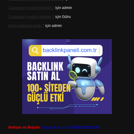
Cassowary neden tehlikeli ?
için
admin
Cassowary neden tehlikeli ?
için
Gülru
Harire kahvesi nedir ?
için
admin
Reklam ve İletişim:
Skype: live:.cid.575569c608265c69