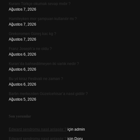
Kuranı Türkçe okumak sevap mıdır ?
Ağustos 7, 2026
Hamileyken mor şampuan kullanılır mı ?
Ağustos 7, 2026
Grekoromen Güreş kac kg ?
Ağustos 7, 2026
Franz Joseph’a ne oldu ?
Ağustos 6, 2026
Kuran’da bahsedilmeyen iki varlık nedir ?
Ağustos 6, 2026
Bu yıl kiraz Festivali ne zaman ?
Ağustos 6, 2026
Bartın merkezden Güzelcehisar’a nasıl gidilir ?
Ağustos 5, 2026
Son yorumlar
Edward sendromu nasıl anlaşılır ?
için
admin
Edward sendromu nasıl anlaşılır ?
için
Doru