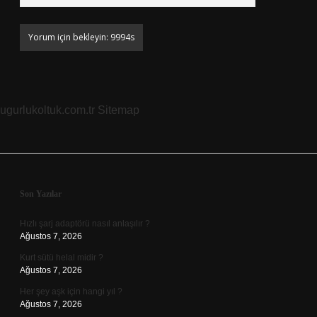
ugurlukoltuk.com.tr
Sitemap
Sidebar
Son Yazılar
Hızlı şarj adaptörü nasıl anlaşılır ?
Ağustos 7, 2026
Kurt sütü helal midir ?
Ağustos 7, 2026
Her şey aşk için hangi yıl ?
Ağustos 7, 2026