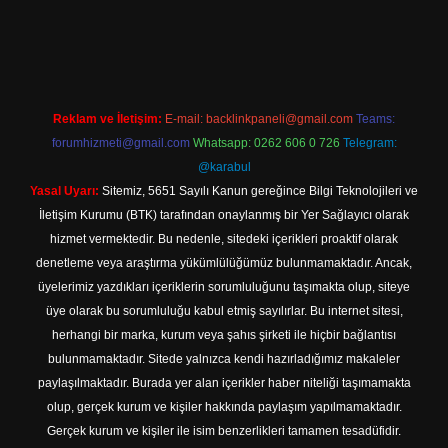
i
betexper.xyz
m elexbet
Reklam ve İletişim:
E-mail:
backlinkpaneli@gmail.com
Teams:
forumhizmeti@gmail.com
Whatsapp: 0262 606 0 726
Telegram:
@karabul
Yasal Uyarı:
Sitemiz, 5651 Sayılı Kanun gereğince Bilgi Teknolojileri ve
İletişim Kurumu (BTK) tarafından onaylanmış bir Yer Sağlayıcı olarak
hizmet vermektedir. Bu nedenle, sitedeki içerikleri proaktif olarak
denetleme veya araştırma yükümlülüğümüz bulunmamaktadır. Ancak,
üyelerimiz yazdıkları içeriklerin sorumluluğunu taşımakta olup, siteye
üye olarak bu sorumluluğu kabul etmiş sayılırlar. Bu internet sitesi,
herhangi bir marka, kurum veya şahıs şirketi ile hiçbir bağlantısı
bulunmamaktadır. Sitede yalnızca kendi hazırladığımız makaleler
paylaşılmaktadır. Burada yer alan içerikler haber niteliği taşımamakta
olup, gerçek kurum ve kişiler hakkında paylaşım yapılmamaktadır.
Gerçek kurum ve kişiler ile isim benzerlikleri tamamen tesadüfidir.