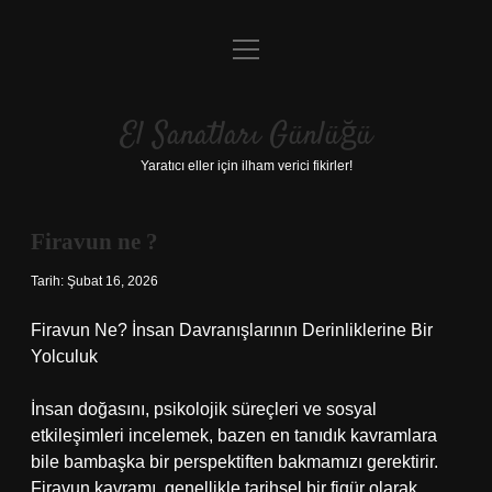
menüyü
Anasayfa
aç
Gizlilik Politikası
El Sanatları Günlüğü
Yasal Uyarı
Yaratıcı eller için ilham verici fikirler!
Hakkımızda
Firavun ne ?
Tarih: Şubat 16, 2026
Firavun Ne? İnsan Davranışlarının Derinliklerine Bir
Yolculuk
İnsan doğasını, psikolojik süreçleri ve sosyal
etkileşimleri incelemek, bazen en tanıdık kavramlara
bile bambaşka bir perspektiften bakmamızı gerektirir.
Firavun kavramı, genellikle tarihsel bir figür olarak