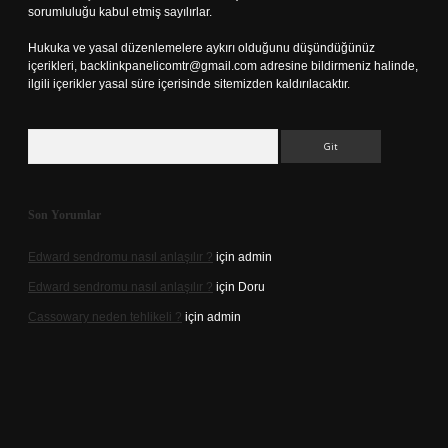
sorumluluğu kabul etmiş sayılırlar.
Hukuka ve yasal düzenlemelere aykırı olduğunu düşündüğünüz
içerikleri,
backlinkpanelicomtr@gmail.com
adresine bildirmeniz halinde,
ilgili içerikler yasal süre içerisinde sitemizden kaldırılacaktır.
Arama
Son Yorumlar
Edward sendromu nasıl anlaşılır ?
için
admin
Edward sendromu nasıl anlaşılır ?
için
Doru
Cassowary neden tehlikeli ?
için
admin