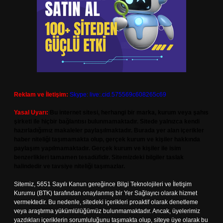
Reklam ve İletişim:
Skype: live:.cid.575569c608265c69
Yasal Uyarı:
Bu internet sitesi, herhangi bir marka, kurum veya şahıs
şirketi ile hiçbir bağlantısı bulunmamaktadır. Sitede yalnızca kendi
hazırladığımız makaleler paylaşılmaktadır. Burada yer alan içerikler
haber niteliği taşımamakta olup, gerçek kurum ve kişiler hakkında
paylaşım yapılmamaktadır. Gerçek kurum ve kişiler ile isim
benzerlikleri tamamen tesadüfidir. Sitemizdeki bilgiler taslak
halindedir ve tavsiye niteliği taşımazlar.
Sitemiz, 5651 Sayılı Kanun gereğince Bilgi Teknolojileri ve İletişim
Kurumu (BTK) tarafından onaylanmış bir Yer Sağlayıcı olarak hizmet
vermektedir. Bu nedenle, sitedeki içerikleri proaktif olarak denetleme
veya araştırma yükümlülüğümüz bulunmamaktadır. Ancak, üyelerimiz
yazdıkları içeriklerin sorumluluğunu taşımakta olup, siteye üye olarak bu