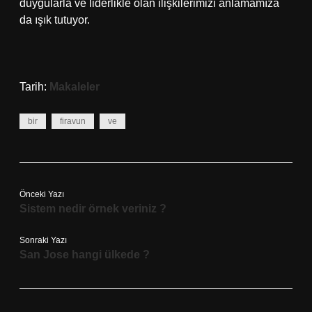
duygularla ve liderlikle olan ilişkilerimizi anlamamıza
da ışık tutuyor.
Tarih:
Makaleler
bir
firavun
ve
Önceki Yazı
Sistem nedir örnek veriniz ?
Sonraki Yazı
San Jose hangi ülkede ?