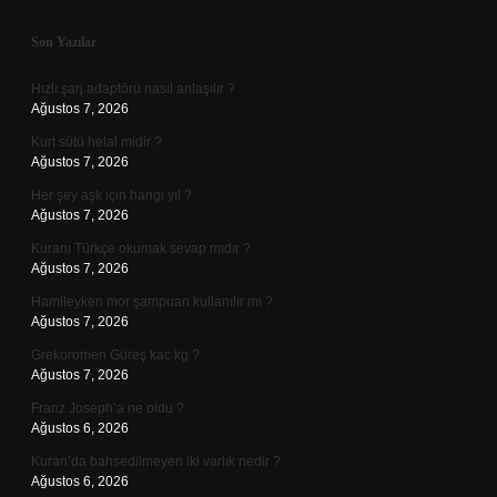
Sidebar
Son Yazılar
Hızlı şarj adaptörü nasıl anlaşılır ?
Ağustos 7, 2026
Kurt sütü helal midir ?
Ağustos 7, 2026
Her şey aşk için hangi yıl ?
Ağustos 7, 2026
Kuranı Türkçe okumak sevap mıdır ?
Ağustos 7, 2026
Hamileyken mor şampuan kullanılır mı ?
Ağustos 7, 2026
Grekoromen Güreş kac kg ?
Ağustos 7, 2026
Franz Joseph’a ne oldu ?
Ağustos 6, 2026
Kuran’da bahsedilmeyen iki varlık nedir ?
Ağustos 6, 2026