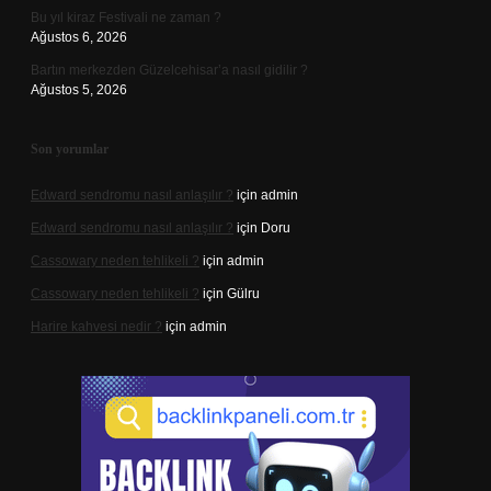
Bu yıl kiraz Festivali ne zaman ?
Ağustos 6, 2026
Bartın merkezden Güzelcehisar’a nasıl gidilir ?
Ağustos 5, 2026
Son yorumlar
Edward sendromu nasıl anlaşılır ?
için
admin
Edward sendromu nasıl anlaşılır ?
için
Doru
Cassowary neden tehlikeli ?
için
admin
Cassowary neden tehlikeli ?
için
Gülru
Harire kahvesi nedir ?
için
admin