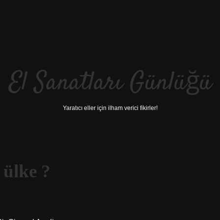
El Sanatları Günlüğü
Yaratıcı eller için ilham verici fikirler!
 ülke ?
betc