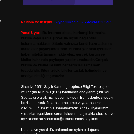
k
Reklam ve İletişim:
Skype: live:.cid.575569c608265c69
Yasal Uyarı:
Bu internet sitesi, herhangi bir marka,
kurum veya şahıs şirketi ile hiçbir bağlantısı
bulunmamaktadır. Sitede yalnızca kendi hazırladığımız
makaleler paylaşılmaktadır. Burada yer alan içerikler
haber niteliği taşımamakta olup, gerçek kurum ve
ı
kişiler hakkında paylaşım yapılmamaktadır. Gerçek
kurum ve kişiler ile isim benzerlikleri tamamen
tesadüfidir. Sitemizdeki bilgiler taslak halindedir ve
tavsiye niteliği taşımazlar.
Sitemiz, 5651 Sayılı Kanun gereğince Bilgi Teknolojileri
ve İletişim Kurumu (BTK) tarafından onaylanmış bir Yer
Sağlayıcı olarak hizmet vermektedir. Bu nedenle, sitedeki
içerikleri proaktif olarak denetleme veya araştırma
yükümlülüğümüz bulunmamaktadır. Ancak, üyelerimiz
yazdıkları içeriklerin sorumluluğunu taşımakta olup, siteye
üye olarak bu sorumluluğu kabul etmiş sayılırlar.
Hukuka ve yasal düzenlemelere aykırı olduğunu