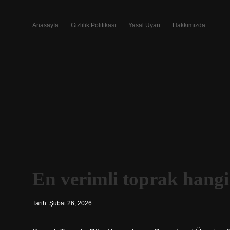
Anasayfa
Gizlilik Politikası
Yasal Uyarı
Hakkımızda
En verimli toprak hangi
Tarih: Şubat 26, 2026