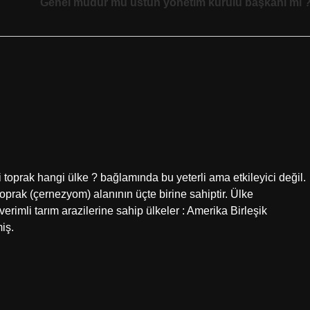
Genel müdür mü üstün yönetim kurulu başkanı mı 
i toprak hangi ülke ? bağlamında bu yeterli ama etkileyici değil.
oprak (çernezyom) alanının üçte birine sahiptir. Ülke
r verimli tarım arazilerine sahip ülkeler : Amerika Birleşik
miş.