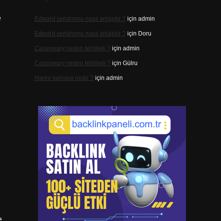
e
Edward sendromu nasıl anlaşılır ?
için
admin
Edward sendromu nasıl anlaşılır ?
için
Doru
Cassowary neden tehlikeli ?
için
admin
Cassowary neden tehlikeli ?
için
Gülru
Harire kahvesi nedir ?
için
admin
e