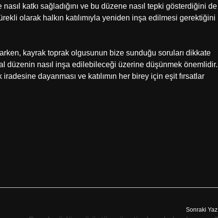
nasıl katkı sağladığını ve bu düzene nasıl tepki gösterdiğini de
ürekli olarak halkın katılımıyla yeniden inşa edilmesi gerektiğini
larken, kayrak toprak olgusunun bize sunduğu soruları dikkate
msal düzenin nasıl inşa edilebileceği üzerine düşünmek önemlidir.
iradesine dayanması ve katılımın her birey için eşit fırsatlar
Sonraki Yaz