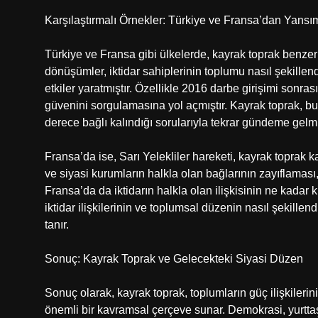
Karşılaştırmalı Örnekler: Türkiye ve Fransa’dan Yansı
Türkiye ve Fransa gibi ülkelerde, kayrak toprak benzeri
dönüşümler, iktidar sahiplerinin toplumu nasıl şekillend
etkiler yaratmıştır. Özellikle 2016 darbe girişimi sonra
güvenini sorgulamasına yol açmıştır. Kayrak toprak, bu
derece bağlı kalındığı sorularıyla tekrar gündeme gelmiş
Fransa’da ise, Sarı Yelekliler hareketi, kayrak toprak k
ve siyasi kurumların halkla olan bağlarının zayıflaması,
Fransa’da da iktidarın halkla olan ilişkisinin ne kadar k
iktidar ilişkilerinin ve toplumsal düzenin nasıl şekill
tanır.
Sonuç: Kayrak Toprak ve Gelecekteki Siyasi Düzen
Sonuç olarak, kayrak toprak, toplumların güç ilişkilerin
önemli bir kavramsal çerçeve sunar. Demokrasi, yurttaş