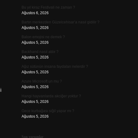
Bu yıl kiraz Festivali ne zaman ?
Ağustos 6, 2026
Bartın merkezden Güzelcehisar’a nasıl gidilir ?
Ağustos 5, 2026
Balon emojisi ne demek ?
Ağustos 5, 2026
Backhand nasıl atılır ?
Ağustos 5, 2026
Ağız sütünün insana faydaları nelerdir ?
Ağustos 5, 2026
Azure Microsoft un mu ?
Ağustos 5, 2026
i
Hangi hayvanlarda akciğer yoktur ?
Ağustos 5, 2026
Gece kurbağası siğil yapar mı ?
Ağustos 5, 2026
Son yorumlar