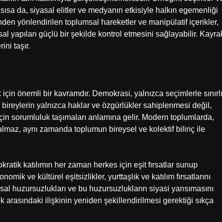
sısa da, siyasal elitler ve medyanın etkisiyle halkın egemenliği
den yönlendirilen toplumsal hareketler ve manipülatif içerikler,
sal yapıları güçlü bir şekilde kontrol etmesini sağlayabilir. Kayra
ini taşır.
k için önemli bir kavramdır. Demokrasi, yalnızca seçimlerle sınırl
ık, bireylerin yalnızca haklar ve özgürlükler sahiplenmesi değil,
çin sorumluluk taşımaları anlamına gelir. Modern toplumlarda,
kalmaz, aynı zamanda toplumun bireysel ve kolektif bilinç ile
atik katılımın her zaman herkes için eşit fırsatlar sunup
mik ve kültürel eşitsizlikler, yurttaşlık ve katılım fırsatlarını
lumsal huzursuzlukları ve bu huzursuzlukların siyasi yansımasını
arasındaki ilişkinin yeniden şekillendirilmesi gerektiği sıkça