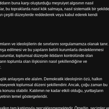
idarın buna karşı oluşturduğu meşruiyet algısının nasıl
r, bu topraklarda nasıl kök salmaya, nasıl sistematik bir şekild
arı çeşitli düzeylerde reddederek veya kabul ederek kendi
rın ve ideolojilerin de sınırlarını sorgulamamıza olanak tanır.
n inşa edilmesi ve bu yapıların belirli kurumlarla desteklenmesi
 kurumlar, toplumsal düzeyde iktidarın kontrolünde olan
darın toplumla olan ilişkisinin nasıl şekillendiğine ve
.
taşlık anlayışını ele alalım. Demokratik ideolojinin özü, halkın
imseyerek toplumsal düzeni şekillendirir. Ancak, çoğu zaman bu
konusu olabilir. Katılımın ne kadar etkili olduğu, yurttaşların
tinin temel göstergeleridir.
halkın tam katılımıyla gerçekleşmemektedir. Örneğin, seçimler v