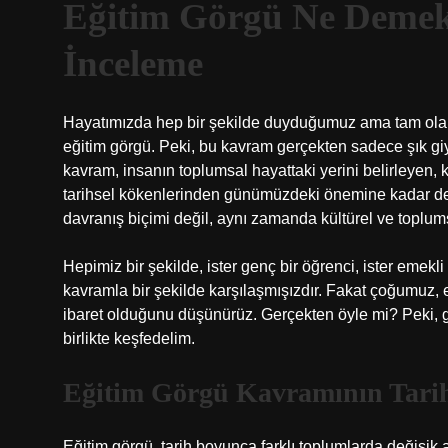
Eğitim Görgü Ne Demek
İnceleme
Hayatımızda hep bir şekilde duyduğumuz ama tam olar
eğitim görgü. Peki, bu kavram gerçekten sadece şık 
kavram, insanın toplumsal hayattaki yerini belirleyen, 
tarihsel kökenlerinden günümüzdeki önemine kadar de
davranış biçimi değil, aynı zamanda kültürel ve toplum
Hepimiz bir şekilde, ister genç bir öğrenci, ister emekli
kavramla bir şekilde karşılaşmışızdır. Fakat çoğumuz,
ibaret olduğunu düşünürüz. Gerçekten öyle mi? Peki, gö
birlikte keşfedelim.
Eğitim Görgü Kavramının Tarih
Eğitim görgü, tarih boyunca farklı toplumlarda değişik