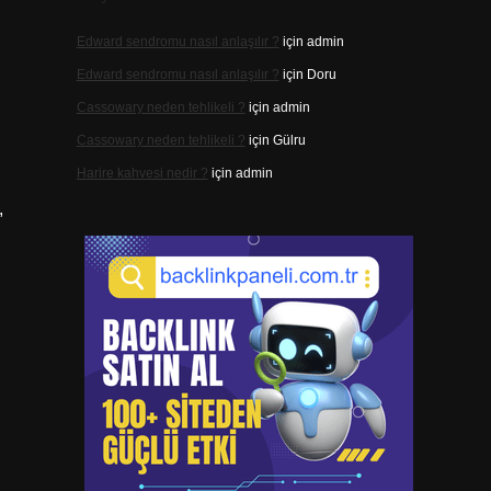
Edward sendromu nasıl anlaşılır ?
için
admin
Edward sendromu nasıl anlaşılır ?
için
Doru
Cassowary neden tehlikeli ?
için
admin
Cassowary neden tehlikeli ?
için
Gülru
Harire kahvesi nedir ?
için
admin
,