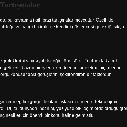
Tartışmalar
, bu kavramla ilgili bazı tartışmalar mevcuttur. Özellikle
olduğu ve hangi biçimlerde kendini göstermesi gerektiği sıkça
özgürlüklerini sınırlayabileceğini öne sürer. Toplumda kabul
le gelmesi, bazen bireylerin kendilerini ifade etme biçimlerini
 görgü konusundaki görüşlerini şekillendiren bir faktördür.
imlerin eğitim görgü ile olan ilişkisi üzerinedir. Teknolojinin
irdi. Dijital dünyada insanlar, yüz yüze etkileşimlerde olduğu gibi
 nesiller için önemli bir konu haline gelmiştir.