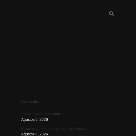
Sidebar
Son Yazılar
ci
vdcasino güncel giriş
ilbet casino
ilbet yeni giriş
Betexper giriş 
Franz Joseph’a ne oldu ?
Ağustos 6, 2026
Kuran’da bahsedilmeyen iki varlık nedir ?
Ağustos 6, 2026