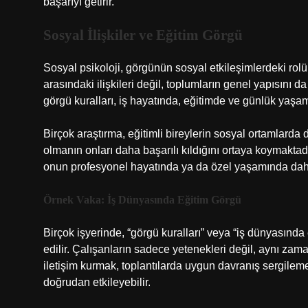
başarıyı getirir.
Sosyal İlişkiler ve Eğitim Görgü
Sosyal psikoloji, görgünün sosyal etkileşimlerdeki rol
arasındaki ilişkileri değil, toplumların genel yapısını d
görgü kuralları, iş hayatında, eğitimde ve günlük yaşam
Birçok araştırma, eğitimli bireylerin sosyal ortamlarda
olmanın onları daha başarılı kıldığını ortaya koymaktadır.
onun profesyonel hayatında ya da özel yaşamında daha f
Örnek Vaka: İş Dünyasında Eğitim Görgü
Birçok işyerinde, “görgü kuralları” veya “iş dünyasında 
edilir. Çalışanların sadece yetenekleri değil, aynı zam
iletişim kurmak, toplantılarda uygun davranış sergilem
doğrudan etkileyebilir.