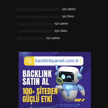
Edward sendromu nasıl anlaşılır ?
için
admin
Edward sendromu nasıl anlaşılır ?
için
Doru
Cassowary neden tehlikeli ?
için
admin
Cassowary neden tehlikeli ?
için
Gülru
Harire kahvesi nedir ?
için
admin