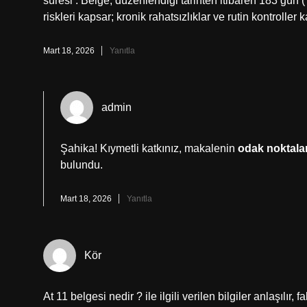
süresi : Belge, düzenlendiği tarihten itibaren 183 gün ( 
riskleri kapsar; kronik rahatsızlıklar ve rutin kontroller 
Mart 18, 2026
Yanıtla
admin
Şahika! Kıymetli katkınız, makalenin
odak noktalar
bulundu.
Mart 18, 2026
Yanıtla
Kör
At 11 belgesi nedir ? ile ilgili verilen bilgiler anlaşılır,