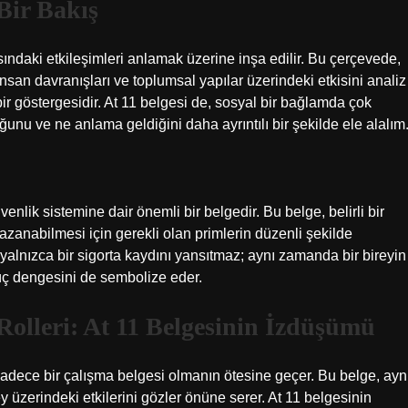
Bir Bakış
sındaki etkileşimleri anlamak üzerine inşa edilir. Bu çerçevede,
nsan davranışları ve toplumsal yapılar üzerindeki etkisini analiz
ir göstergesidir. At 11 belgesi de, sosyal bir bağlamda çok
unu ve ne anlama geldiğini daha ayrıntılı bir şekilde ele alalım
enlik sistemine dair önemli bir belgedir. Bu belge, belirli bir
azanabilmesi için gerekli olan primlerin düzenli şekilde
e yalnızca bir sigorta kaydını yansıtmaz; aynı zamanda bir bireyin
güç dengesini de sembolize eder.
Rolleri: At 11 Belgesinin İzdüşümü
sadece bir çalışma belgesi olmanın ötesine geçer. Bu belge, ayn
y üzerindeki etkilerini gözler önüne serer. At 11 belgesinin