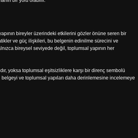
ın bir yolu olabilir.
apının bireyler üzerindeki etkilerini gözler önüne seren bir
atikler ve güç ilişkileri, bu belgenin edinilme sürecini ve
yalnızca bireysel seviyede değil, toplumsal yapının her
dır, yoksa toplumsal eşitsizliklere karşı bir direnç sembolü
u belgeyi ve toplumsal yapıları daha derinlemesine incelemeye