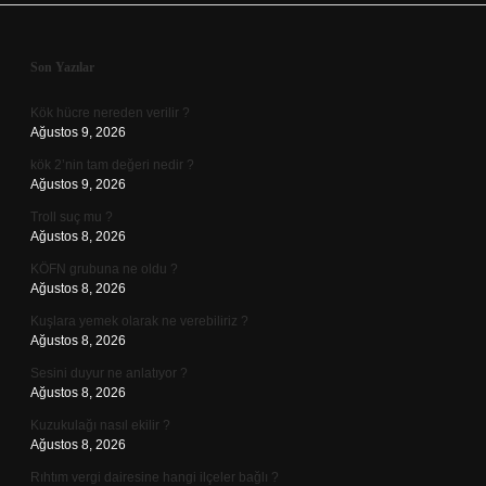
Sidebar
Son Yazılar
Kök hücre nereden verilir ?
Ağustos 9, 2026
kök 2’nin tam değeri nedir ?
Ağustos 9, 2026
Troll suç mu ?
Ağustos 8, 2026
KÖFN grubuna ne oldu ?
Ağustos 8, 2026
Kuşlara yemek olarak ne verebiliriz ?
Ağustos 8, 2026
Sesini duyur ne anlatıyor ?
Ağustos 8, 2026
Kuzukulağı nasıl ekilir ?
Ağustos 8, 2026
Rıhtım vergi dairesine hangi ilçeler bağlı ?