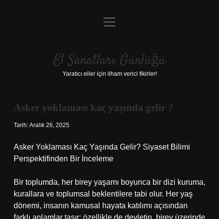
menüyü
Anasayfa
aç
Gizlilik Politikası
El Sanatları Günlüğü
Yasal Uyarı
Yaratıcı eller için ilham verici fikirler!
Hakkımızda
Asker yoklaması kaç yaşında gelir ?
Tarih: Aralık 26, 2025
Asker Yoklaması Kaç Yaşında Gelir? Siyaset Bilimi
Perspektifinden Bir İnceleme
Bir toplumda, her birey yaşamı boyunca bir dizi kuruma,
kurallara ve toplumsal beklentilere tabi olur. Her yaş
dönemi, insanın kamusal hayata katılımı açısından
farklı anlamlar taşır; özellikle de devletin, birey üzerinde