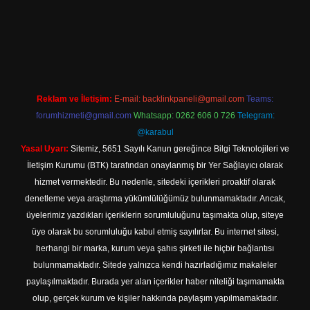
exper giriş adresi
betexper.xyz
m elexbet
Reklam ve İletişim:
E-mail:
backlinkpaneli@gmail.com
Teams:
forumhizmeti@gmail.com
Whatsapp: 0262 606 0 726
Telegram:
@karabul
Yasal Uyarı:
Sitemiz, 5651 Sayılı Kanun gereğince Bilgi Teknolojileri ve
İletişim Kurumu (BTK) tarafından onaylanmış bir Yer Sağlayıcı olarak
hizmet vermektedir. Bu nedenle, sitedeki içerikleri proaktif olarak
denetleme veya araştırma yükümlülüğümüz bulunmamaktadır. Ancak,
üyelerimiz yazdıkları içeriklerin sorumluluğunu taşımakta olup, siteye
üye olarak bu sorumluluğu kabul etmiş sayılırlar. Bu internet sitesi,
herhangi bir marka, kurum veya şahıs şirketi ile hiçbir bağlantısı
bulunmamaktadır. Sitede yalnızca kendi hazırladığımız makaleler
paylaşılmaktadır. Burada yer alan içerikler haber niteliği taşımamakta
olup, gerçek kurum ve kişiler hakkında paylaşım yapılmamaktadır.