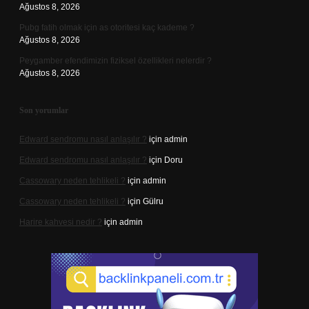
Ağustos 8, 2026
Pubg fatih olmak için as otoritesi kaç kademe ?
Ağustos 8, 2026
Peygamber efendimizin fiziksel özellikleri nelerdir ?
Ağustos 8, 2026
Son yorumlar
Edward sendromu nasıl anlaşılır ?
için
admin
Edward sendromu nasıl anlaşılır ?
için
Doru
Cassowary neden tehlikeli ?
için
admin
Cassowary neden tehlikeli ?
için
Gülru
Harire kahvesi nedir ?
için
admin