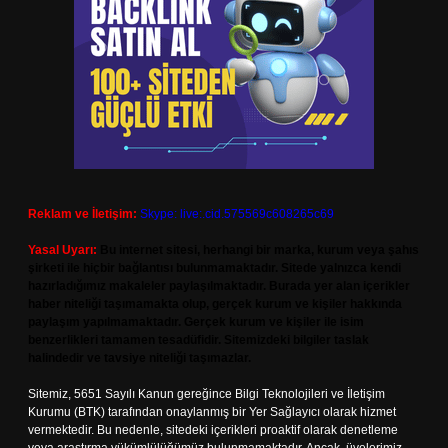
Reklam ve İletişim:
Skype: live:.cid.575569c608265c69
Yasal Uyarı:
Bu internet sitesi, herhangi bir marka, kurum veya şahıs
şirketi ile hiçbir bağlantısı bulunmamaktadır. Sitede yalnızca kendi
hazırladığımız makaleler paylaşılmaktadır. Burada yer alan içerikler
haber niteliği taşımamakta olup, gerçek kurum ve kişiler hakkında
paylaşım yapılmamaktadır. Gerçek kurum ve kişiler ile isim
benzerlikleri tamamen tesadüfidir. Sitemizdeki bilgiler taslak
halindedir ve tavsiye niteliği taşımazlar.
Sitemiz, 5651 Sayılı Kanun gereğince Bilgi Teknolojileri ve İletişim
Kurumu (BTK) tarafından onaylanmış bir Yer Sağlayıcı olarak hizmet
vermektedir. Bu nedenle, sitedeki içerikleri proaktif olarak denetleme