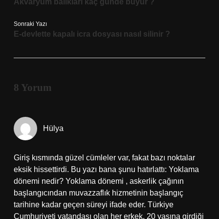
Akvaryum balıkları kaç günde büyür ?
Sonraki Yazı
E-devlette kapalı icra dosyası nasıl silinir ?
8 Yorum
Hülya
Giriş kısmında güzel cümleler var, fakat bazı noktalar
eksik hissettirdi. Bu yazı bana şunu hatırlattı: Yoklama
dönemi nedir? Yoklama dönemi , askerlik çağının
başlangıcından muvazzaflık hizmetinin başlangıç
tarihine kadar geçen süreyi ifade eder. Türkiye
Cumhuriyeti vatandaşı olan her erkek, 20 yaşına girdiği