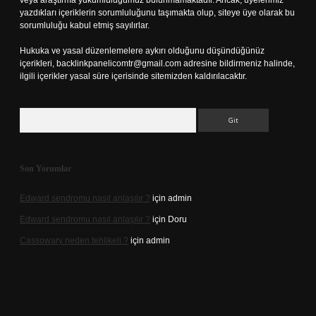
veya araştırma yükümlülüğümüz bulunmamaktadır. Ancak, üyelerimiz
yazdıkları içeriklerin sorumluluğunu taşımakta olup, siteye üye olarak bu
sorumluluğu kabul etmiş sayılırlar.
Hukuka ve yasal düzenlemelere aykırı olduğunu düşündüğünüz
içerikleri,
backlinkpanelicomtr@gmail.com
adresine bildirmeniz halinde,
ilgili içerikler yasal süre içerisinde sitemizden kaldırılacaktır.
Arama
Son Yorumlar
Edward sendromu nasıl anlaşılır ?
için
admin
Edward sendromu nasıl anlaşılır ?
için
Doru
Cassowary neden tehlikeli ?
için
admin