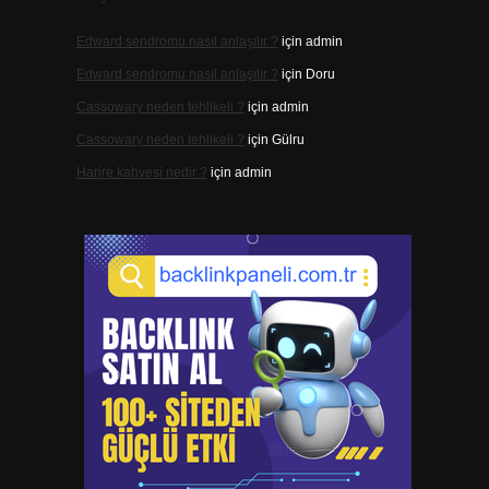
Edward sendromu nasıl anlaşılır ?
için
admin
Edward sendromu nasıl anlaşılır ?
için
Doru
Cassowary neden tehlikeli ?
için
admin
Cassowary neden tehlikeli ?
için
Gülru
Harire kahvesi nedir ?
için
admin