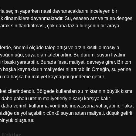
larla seçim yaparken nasıl davranacaklarını inceleyen bir
omik dinamiklere dayanmaktadır. Su, esasen arz ve talep dengesi
l olarak sınıflandırılması, çok daha fazla bileşenin bir araya
elerde, önemli ölçüde talep artışı ve arzın kısıtlı olmasıyla
n yoğunluğu, suya olan talebi artırır. Bu durum, suyun fiyatını
r baskı yaratabilir. Burada fırsat maliyeti devreye girer. Bir ton
başka kaynakların maliyetlerini artırabilir. Örneğin, su yerine
e bu da başka bir maliyet kaynağını gündeme getirir.
keticilerindendir. Bölgede kullanılan su miktarının büyük kısmı
er daha pahalı üretim maliyetleriyle karşı karşıya kalır.
u daha verimli kullanma yönünde inovasyona yol açabilir. Fakat
izliğe de yol açabilir; çünkü suyun artan maliyeti, düşük gelirli
ir yük oluşturur.
Etkiler