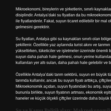
Mikroekonomi, bireylerin ve şirketlerin, sınırlı kaynak
disiplindir. Antalya’daki su fiyatları da bu mikroekon
ile fiyatlandırılır. Fakat, suyun ticaret edilebilir bir ma
gelmesini gerektirir.
Su fiyatları, Antalya gibi su kaynakları sınırlı olan bölg
şekillenir. Özellikle yaz aylarında turist akını ve tarımı
yükseltirken, tüketiciler ve işletmeler üzerinde önemli bi
suyun daha pahalı hale gelmesi, onun yerine kullanılan 
kullanılan yer altı suları, daha pahalı hale gelebilir v
Özellikle Antalya’daki tarım sektörü, suyun en büyük tü
tarımda kullanılır, ancak bu suyun fiyatı arttıkça, çiftçil
Mikroekonomik açıdan, suyun fiyatındaki bu artış, suy
bununla birlikte, suyun fiyatının artması, ekonomik eşits
haneler ve küçük ölçekli çiftçiler üzerinde daha büyük b
Su ve Kamu Politikaları: Makroekonomik 