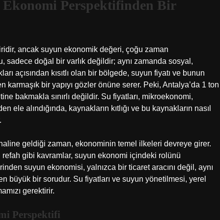
 Ekonomi Perspektifinden Bir
biridir, ancak suyun ekonomik değeri, çoğu zaman
, sadece doğal bir varlık değildir; aynı zamanda sosyal,
arı açısından kısıtlı olan bir bölgede, suyun fiyatı ve bunun
en karmaşık bir yapıyı gözler önüne serer. Peki, Antalya’da 1 ton
ine bakmakla sınırlı değildir. Su fiyatları, mikroekonomi,
 ele alındığında, kaynakların kıtlığı ve bu kaynakların nasıl
.
 haline geldiği zaman, ekonominin temel ilkeleri devreye girer.
sal refah gibi kavramlar, suyun ekonomi içindeki rolünü
inden suyun ekonomisi, yalnızca bir ticaret aracını değil, aynı
 büyük bir sorudur. Su fiyatları ve suyun yönetilmesi, yerel
amızı gerektirir.
mi Perspektifi