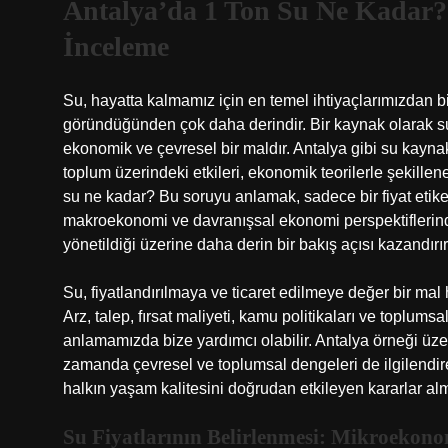
Antalya’da 1 Ton Su Ne Kadar?
İnceleme
Su, hayatta kalmamız için en temel ihtiyaçlarımızdan 
göründüğünden çok daha derindir. Bir kaynak olarak su
ekonomik ve çevresel bir maldır. Antalya gibi su kaynakl
toplum üzerindeki etkileri, ekonomik teorilerle şekillen
su ne kadar? Bu soruyu anlamak, sadece bir fiyat etiket
makroekonomi ve davranışsal ekonomi perspektiflerinden
yönetildiği üzerine daha derin bir bakış açısı kazandırır
Su, fiyatlandırılmaya ve ticaret edilmeye değer bir mal
Arz, talep, fırsat maliyeti, kamu politikaları ve toplum
anlamamızda bize yardımcı olabilir. Antalya örneği üzer
zamanda çevresel ve toplumsal dengeleri de ilgilendiren
halkın yaşam kalitesini doğrudan etkileyen kararlar alm
Su Fiyatlarının Belirlenmesi: Mikroekono