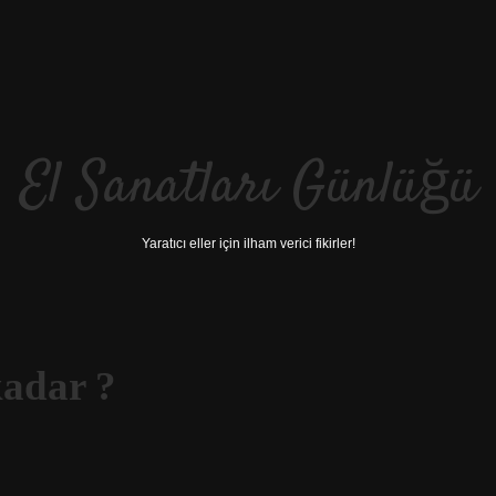
El Sanatları Günlüğü
Yaratıcı eller için ilham verici fikirler!
kadar ?
be