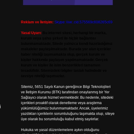
Reklam ve İletişim:
Skype: live:.cid.575569c608265c69
Yasal Uyarı:
Bu internet sitesi, herhangi bir marka,
kurum veya şahıs şirketi ile hiçbir bağlantısı
bulunmamaktadır. Sitede yalnızca kendi hazırladığımız
makaleler paylaşılmaktadır. Burada yer alan içerikler
haber niteliği taşımamakta olup, gerçek kurum ve
kişiler hakkında paylaşım yapılmamaktadır. Gerçek
kurum ve kişiler ile isim benzerlikleri tamamen
tesadüfidir. Sitemizdeki bilgiler taslak halindedir ve
tavsiye niteliği taşımazlar.
Sitemiz, 5651 Sayılı Kanun gereğince Bilgi Teknolojileri
ve İletişim Kurumu (BTK) tarafından onaylanmış bir Yer
Sağlayıcı olarak hizmet vermektedir. Bu nedenle, sitedeki
içerikleri proaktif olarak denetleme veya araştırma
i
yükümlülüğümüz bulunmamaktadır. Ancak, üyelerimiz
yazdıkları içeriklerin sorumluluğunu taşımakta olup, siteye
üye olarak bu sorumluluğu kabul etmiş sayılırlar.
Hukuka ve yasal düzenlemelere aykırı olduğunu