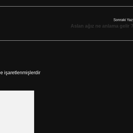
Sonraki Yaz
Aslan ağız ne anlama gelir 
le işaretlenmişlerdir