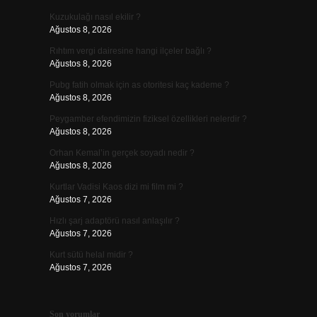
Kuzukulağı nasıl ekilir ?
Ağustos 8, 2026
Rıhtım vergi dairesine hangi ilçeler bağlı ?
Ağustos 8, 2026
Pubg fatih olmak için as otoritesi kaç kademe ?
Ağustos 8, 2026
Peygamber efendimizin fiziksel özellikleri nelerdir ?
Ağustos 8, 2026
Orhan Kemal’in gerçek soyadı nedir ?
Ağustos 8, 2026
Kurtlar Vadisi Kaos dizi mi film mi ?
Ağustos 7, 2026
Hızlı şarj adaptörü nasıl anlaşılır ?
Ağustos 7, 2026
Kurt sütü helal midir ?
Ağustos 7, 2026
Son yorumlar