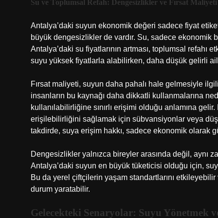
Su ve Toplumsal Refah: Dengesizlikler ve Fırsat Maliyeti
Antalya’daki suyun ekonomik değeri sadece fiyat etiket
büyük dengesizlikler de vardır. Su, sadece ekonomik bir
Antalya’daki su fiyatlarının artması, toplumsal refahı etk
suyu yüksek fiyatlarla alabilirken, daha düşük gelirli aile
Fırsat maliyeti, suyun daha pahalı hale gelmesiyle ilgili
insanların bu kaynağı daha dikkatli kullanmalarına nede
kullanılabilirliğine sınırlı erişimi olduğu anlamına geli
erişilebilirliğini sağlamak için sübvansiyonlar veya düş
takdirde, suya erişim hakkı, sadece ekonomik olarak güç
Dengesizlikler yalnızca bireyler arasında değil, aynı z
Antalya’daki suyun en büyük tüketicisi olduğu için, suyun
Bu da yerel çiftçilerin yaşam standartlarını etkileyebil
durum yaratabilir.
Gelecekteki Senaryolar: Suyu Yönetmek