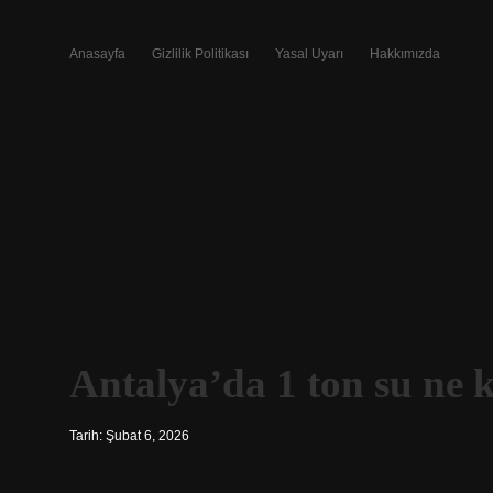
Anasayfa
Gizlilik Politikası
Yasal Uyarı
Hakkımızda
Antalya’da 1 ton su ne 
Tarih: Şubat 6, 2026