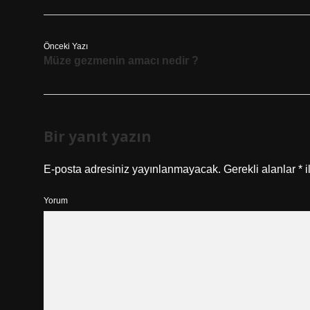
Önceki Yazı
Müze gezmenin amacı nedir ?
Bir yanıt yazın
E-posta adresiniz yayınlanmayacak.
Gerekli alanlar
*
i
Yorum