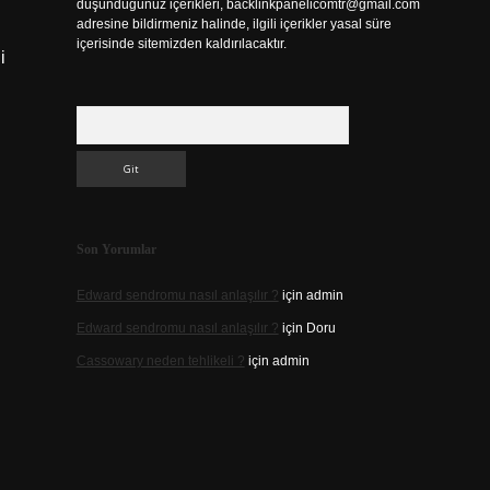
düşündüğünüz içerikleri,
backlinkpanelicomtr@gmail.com
adresine bildirmeniz halinde, ilgili içerikler yasal süre
içerisinde sitemizden kaldırılacaktır.
i
Arama
Son Yorumlar
Edward sendromu nasıl anlaşılır ?
için
admin
Edward sendromu nasıl anlaşılır ?
için
Doru
Cassowary neden tehlikeli ?
için
admin