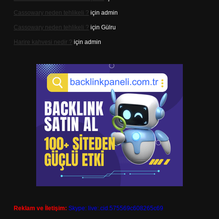
Cassowary neden tehlikeli ?
için
admin
Cassowary neden tehlikeli ?
için
Gülru
Harire kahvesi nedir ?
için
admin
Reklam ve İletişim:
Skype: live:.cid.575569c608265c69