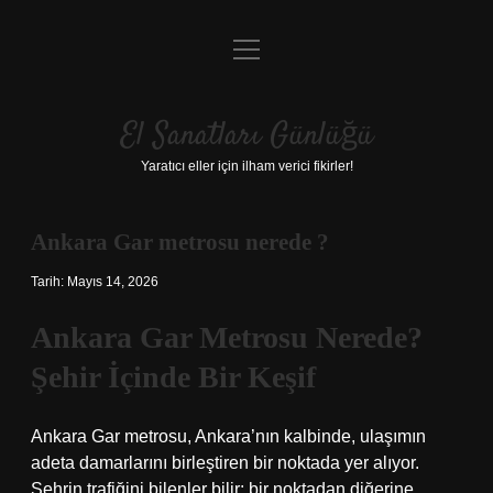
menüyü
Anasayfa
aç
Gizlilik Politikası
El Sanatları Günlüğü
Yasal Uyarı
Yaratıcı eller için ilham verici fikirler!
Hakkımızda
Ankara Gar metrosu nerede ?
Tarih: Mayıs 14, 2026
Ankara Gar Metrosu Nerede?
Şehir İçinde Bir Keşif
Ankara Gar metrosu, Ankara’nın kalbinde, ulaşımın
adeta damarlarını birleştiren bir noktada yer alıyor.
Şehrin trafiğini bilenler bilir; bir noktadan diğerine