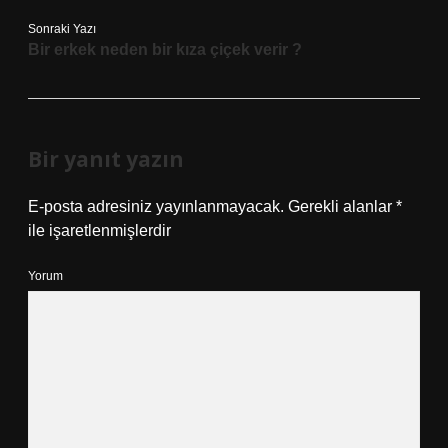
Sonraki Yazı
Bir erkek neden bir kıza çiçek verir ?
Bir yanıt yazın
E-posta adresiniz yayınlanmayacak.
Gerekli alanlar
*
ile işaretlenmişlerdir
Yorum