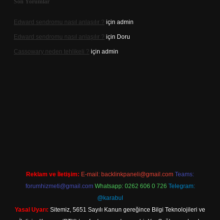
Son Yorumlar
Edward sendromu nasıl anlaşılır ?
için
admin
Edward sendromu nasıl anlaşılır ?
için
Doru
Cassowary neden tehlikeli ?
için
admin
riş adresi
betexper.xyz
m elexbet
Reklam ve İletişim:
E-mail:
backlinkpaneli@gmail.com
Teams:
forumhizmeti@gmail.com
Whatsapp: 0262 606 0 726
Telegram:
@karabul
Yasal Uyarı:
Sitemiz, 5651 Sayılı Kanun gereğince Bilgi Teknolojileri ve