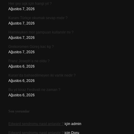
Her şey aşk için hangi yıl ?
Ağustos 7, 2026
Kuranı Türkçe okumak sevap mıdır ?
Ağustos 7, 2026
Hamileyken mor şampuan kullanılır mı ?
Ağustos 7, 2026
Grekoromen Güreş kac kg ?
Ağustos 7, 2026
Franz Joseph’a ne oldu ?
Ağustos 6, 2026
Kuran’da bahsedilmeyen iki varlık nedir ?
Ağustos 6, 2026
Bu yıl kiraz Festivali ne zaman ?
Ağustos 6, 2026
Son yorumlar
Edward sendromu nasıl anlaşılır ?
için
admin
Edward sendromu nasıl anlaşılır ?
için
Doru