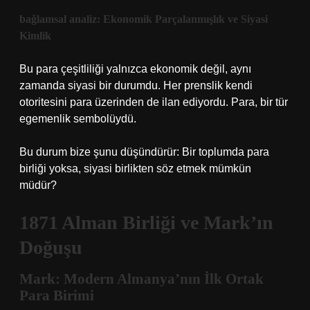
bağlamsal analiz
: Ekonomik Parçalanmışlık ve Siyasi
Kimlik
Bu para çeşitliliği yalnızca ekonomik değil, aynı
zamanda siyasi bir durumdu. Her prenslik kendi
otoritesini para üzerinden de ilan ediyordu. Para, bir tür
egemenlik sembolüydü.
Bu durum bize şunu düşündürür: Bir toplumda para
birliği yoksa, siyasi birlikten söz etmek mümkün
müdür?
1871 Alman Birliği ve Mark’ın
Doğuşu
Mark: Modern Almanya’nın İlk Ortak
Para Birimi