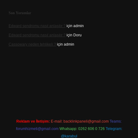
Son Yorumlar
Edward sendromu nasıl anlaşılır ?
için
admin
Edward sendromu nasıl anlaşılır ?
için
Doru
Cassowary neden tehlikeli ?
için
admin
resi
betexper.xyz
m elexbet
Reklam ve İletişim:
E-mail:
backlinkpaneli@gmail.com
Teams:
forumhizmeti@gmail.com
Whatsapp: 0262 606 0 726
Telegram:
@karabul