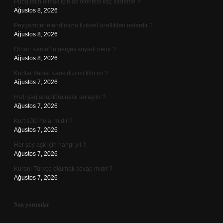
Pubg fatih olmak için as otoritesi kaç kademe ?
Ağustos 8, 2026
Peygamber efendimizin fiziksel özellikleri nelerdir ?
Ağustos 8, 2026
Orhan Kemal’in gerçek soyadı nedir ?
Ağustos 8, 2026
Kurtlar Vadisi Kaos dizi mi film mi ?
Ağustos 7, 2026
Hızlı şarj adaptörü nasıl anlaşılır ?
Ağustos 7, 2026
Kurt sütü helal midir ?
Ağustos 7, 2026
Her şey aşk için hangi yıl ?
Ağustos 7, 2026
Kuranı Türkçe okumak sevap mıdır ?
Ağustos 7, 2026
Son yorumlar