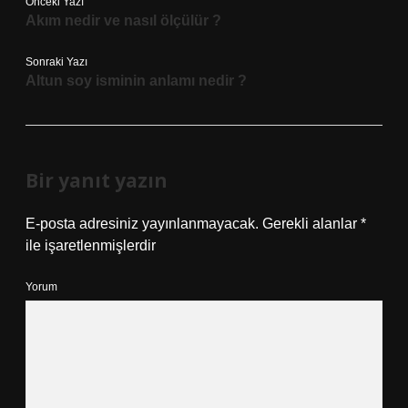
Önceki Yazı
Akım nedir ve nasıl ölçülür ?
Sonraki Yazı
Altun soy isminin anlamı nedir ?
Bir yanıt yazın
E-posta adresiniz yayınlanmayacak.
Gerekli alanlar
*
ile işaretlenmişlerdir
Yorum