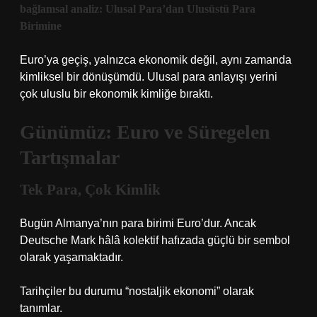
bağlamsal analiz
: Ulusal Para’dan Ulusüstü Para
Birimine
Euro’ya geçiş, yalnızca ekonomik değil, aynı zamanda
kimliksel bir dönüşümdü. Ulusal para anlayışı yerini
çok uluslu bir ekonomik kimliğe bıraktı.
Günümüz: Euro ve Süregelen
Tartışmalar
Tek Para, Çok Kimlik
Bugün Almanya’nın para birimi Euro’dur. Ancak
Deutsche Mark hâlâ kolektif hafızada güçlü bir sembol
olarak yaşamaktadır.
Tarihçiler bu durumu “nostaljik ekonomi” olarak
tanımlar.