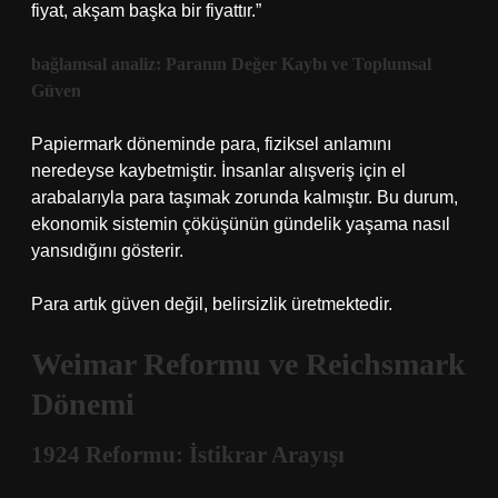
fiyat, akşam başka bir fiyattır.”
bağlamsal analiz
: Paranın Değer Kaybı ve Toplumsal
Güven
Papiermark döneminde para, fiziksel anlamını
neredeyse kaybetmiştir. İnsanlar alışveriş için el
arabalarıyla para taşımak zorunda kalmıştır. Bu durum,
ekonomik sistemin çöküşünün gündelik yaşama nasıl
yansıdığını gösterir.
Para artık güven değil, belirsizlik üretmektedir.
Weimar Reformu ve Reichsmark
Dönemi
1924 Reformu: İstikrar Arayışı