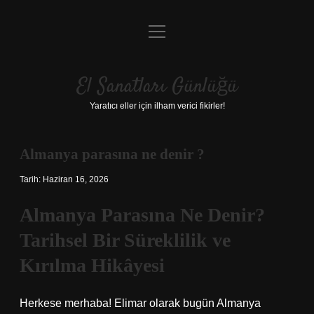
menüyü
Anasayfa
aç
Gizlilik Politikası
El Sanatları Günlüğü
Yasal Uyarı
Yaratıcı eller için ilham verici fikirler!
Hakkımızda
Almanya parasına ne denir ?
Tarih: Haziran 16, 2026
Almanya Parasına Ne Denir?
Tarihsel Bir Süreklilik ve
Kırılma Hikâyesi
Herkese merhaba! Elimar olarak bugün Almanya