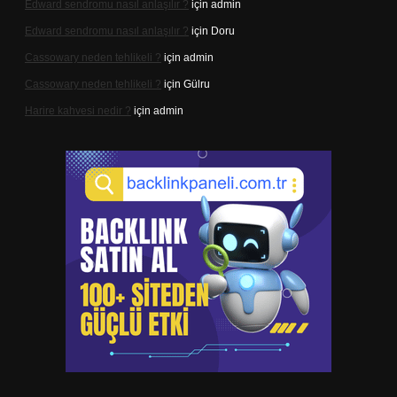
Edward sendromu nasıl anlaşılır ?
için
admin
Edward sendromu nasıl anlaşılır ?
için
Doru
Cassowary neden tehlikeli ?
için
admin
Cassowary neden tehlikeli ?
için
Gülru
Harire kahvesi nedir ?
için
admin