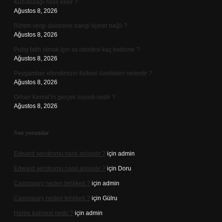
Kuzukulağı nasıl ekilir ?
Ağustos 8, 2026
Rıhtım vergi dairesine hangi ilçeler bağlı ?
Ağustos 8, 2026
Pubg fatih olmak için as otoritesi kaç kademe ?
Ağustos 8, 2026
Peygamber efendimizin fiziksel özellikleri nelerdir ?
Ağustos 8, 2026
Orhan Kemal’in gerçek soyadı nedir ?
Ağustos 8, 2026
Son yorumlar
Edward sendromu nasıl anlaşılır ?
için
admin
Edward sendromu nasıl anlaşılır ?
için
Doru
Cassowary neden tehlikeli ?
için
admin
Cassowary neden tehlikeli ?
için
Gülru
Harire kahvesi nedir ?
için
admin