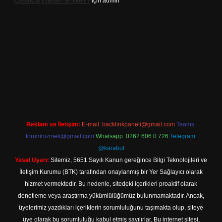
Cassowary neden tehlikeli ?
için
admin
ş adresi
betexper.xyz
m elexbet
Reklam ve İletişim:
E-mail:
backlinkpaneli@gmail.com
Teams:
forumhizmeti@gmail.com
Whatsapp: 0262 606 0 726
Telegram:
@karabul
Yasal Uyarı:
Sitemiz, 5651 Sayılı Kanun gereğince Bilgi Teknolojileri ve
İletişim Kurumu (BTK) tarafından onaylanmış bir Yer Sağlayıcı olarak
hizmet vermektedir. Bu nedenle, sitedeki içerikleri proaktif olarak
denetleme veya araştırma yükümlülüğümüz bulunmamaktadır. Ancak,
üyelerimiz yazdıkları içeriklerin sorumluluğunu taşımakta olup, siteye
üye olarak bu sorumluluğu kabul etmiş sayılırlar. Bu internet sitesi,