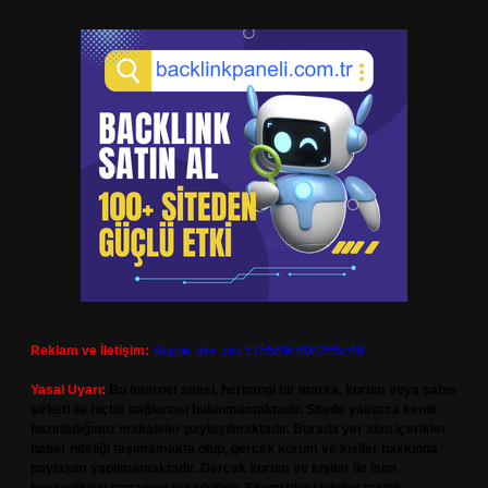
Reklam ve İletişim:
Skype: live:.cid.575569c608265c69
Yasal Uyarı:
Bu internet sitesi, herhangi bir marka, kurum veya şahıs
şirketi ile hiçbir bağlantısı bulunmamaktadır. Sitede yalnızca kendi
hazırladığımız makaleler paylaşılmaktadır. Burada yer alan içerikler
haber niteliği taşımamakta olup, gerçek kurum ve kişiler hakkında
paylaşım yapılmamaktadır. Gerçek kurum ve kişiler ile isim