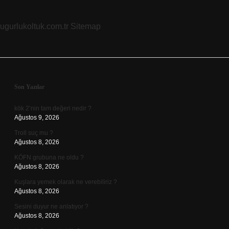
ugurlukoltuk.com.tr
Sitemap
Sidebar
Son Yazılar
kök 2’nin tam değeri nedir ?
Ağustos 9, 2026
Troll suç mu ?
Ağustos 8, 2026
KÖFN grubuna ne oldu ?
Ağustos 8, 2026
Kuşlara yemek olarak ne verebiliriz ?
Ağustos 8, 2026
Sesini duyur ne anlatıyor ?
Ağustos 8, 2026