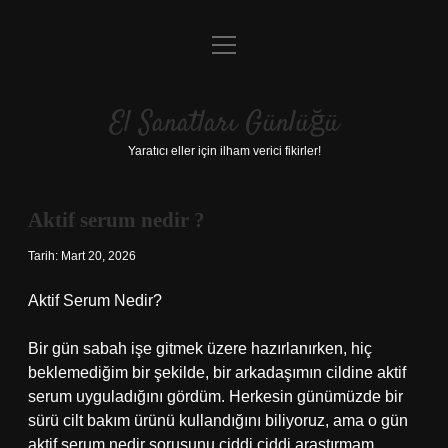
menüyü
Anasayfa
aç
Gizlilik Politikası
El Sanatları Günlüğü
Yasal Uyarı
Yaratıcı eller için ilham verici fikirler!
Hakkımızda
Aktif serum nedir ?
Tarih: Mart 20, 2026
Aktif Serum Nedir?
Bir gün sabah işe gitmek üzere hazırlanırken, hiç
beklemediğim bir şekilde, bir arkadaşımın cildine aktif
serum uyguladığını gördüm. Herkesin günümüzde bir
sürü cilt bakım ürünü kullandığını biliyoruz, ama o gün
aktif serum nedir sorusunu ciddi ciddi araştırmam