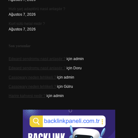
Hızlı şarj adaptörü nasıl anlaşılır ?
Ağustos 7, 2026
Kurt sütü helal midir ?
Ağustos 7, 2026
Son yorumlar
Edward sendromu nasıl anlaşılır ?
için
admin
Edward sendromu nasıl anlaşılır ?
için
Doru
Cassowary neden tehlikeli ?
için
admin
Cassowary neden tehlikeli ?
için
Gülru
Harire kahvesi nedir ?
için
admin