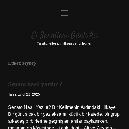
menüyü
Anasayfa
aç
Gizlilik Politikası
El Sanatları Günlüğü
Yasal Uyarı
Yaratıcı eller için ilham verici fikirler!
Hakkımızda
Etiket:
zeynep
Senato nasıl yazılır ?
Tarih: Eylül 22, 2025
Senato Nasıl Yazılır? Bir Kelimenin Ardındaki Hikaye
Bir gün, sıcak bir yaz akşamı, küçük bir kafede, bir grup
arkadaş birbirlerine geçmişten anılar paylaşırken,
masanın en köşesinde iki eski dost – Ali ve Zeynep –