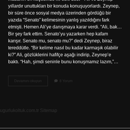
yıllardır unuttukları bir konuda konuşuyorlardı. Zeynep,
bir süre önce sosyal medya üzerinden gördüğü bir
yazıda “Senato” kelimesinin yanlış yazıldığını fark
etmişti. Hemen Ali’ye danışmaya karar verdi. “Ali, bak…
Bir şey fark ettim. Senato’yu yazarken hep kafam
karışır. Senato mu, senato mu?” dedi Zeynep, biraz
tereddütle. “Bir kelime nasıl bu kadar karmaşık olabilir
ki?” Ali, gözlüklerini hafifçe aşağı indirip, Zeynep’e
baktı. “Hah, şimdi seninle bunu konuşmamız lazım,”…
Senato
Devamını okuyun
8 Yorum
nasıl
yazılır
?
ugurlukoltuk.com.tr
Sitemap