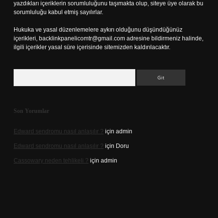
yazdıkları içeriklerin sorumluluğunu taşımakta olup, siteye üye olarak bu
sorumluluğu kabul etmiş sayılırlar.
Hukuka ve yasal düzenlemelere aykırı olduğunu düşündüğünüz
içerikleri,
backlinkpanelicomtr@gmail.com
adresine bildirmeniz halinde,
ilgili içerikler yasal süre içerisinde sitemizden kaldırılacaktır.
Arama
Son Yorumlar
Edward sendromu nasıl anlaşılır ?
için
admin
Edward sendromu nasıl anlaşılır ?
için
Doru
Cassowary neden tehlikeli ?
için
admin