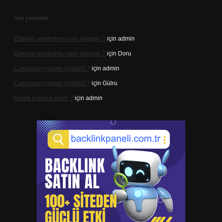
Son yorumlar
Edward sendromu nasıl anlaşılır ?
için
admin
Edward sendromu nasıl anlaşılır ?
için
Doru
Cassowary neden tehlikeli ?
için
admin
Cassowary neden tehlikeli ?
için
Gülru
Harire kahvesi nedir ?
için
admin