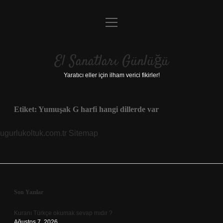
menüyü
Anasayfa
aç
Gizlilik Politikası
El Sanatları Günlüğü
Yasal Uyarı
Yaratıcı eller için ilham verici fikirler!
Hakkımızda
Etiket:
Yumuşak G harfi hangi dillerde var
ugurlukoltuk.com.tr
Sitemap
Sidebar
Son Yazılar
Kuranı Türkçe okumak sevap mıdır ?
Ağustos 7, 2026