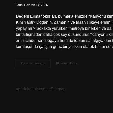
Tarih: Haziran 14, 2026
Değerli Elimar okurları, bu makalemizde “Kanyonu kim
Kim Yaptı? Doğanın, Zamanın ve İnsan Hikâyelerinin Ke
yapay mı ? Sokakta yürürken, metroya binerken ya da 
bir tartışmadan daha çok şey düşündürür. “Kanyonu kim
ama içinde hem doğaya hem de toplumsal algıya dair kat
kuruluşunda çalışan genç bir yetişkin olarak bu tür soru
Kanyonu
Devamını okuyun
Yorum Bırak
kim
yaptı
?
ugurlukoltuk.com.tr
Sitemap